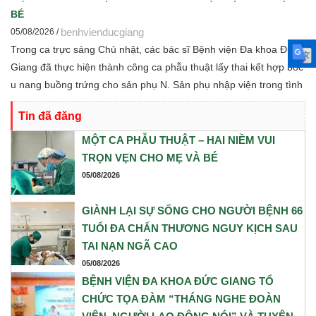
định hướng hợp tác nghiên cứu khoa học và chuyển giao tri thức
BÉ
trong thời gian tới.
benhvienducgiang
05/08/2026 /
Trong ca trực sáng Chủ nhật, các bác sĩ Bệnh viện Đa khoa Đức
Giang đã thực hiện thành công ca phẫu thuật lấy thai kết hợp bóc
u nang buồng trứng cho sản phụ N. Sản phụ nhập viện trong tình
trạng chuyển dạ con so, ngôi ngược, kèm theo khối u nang buồng
Tin đã đăng
trứng phải. Trước những yếu tố nguy cơ, ê-kíp Khoa Sản và Khoa
Gây mê Hồi sức đã phối hợp chặt chẽ, xây dựng phương án phẫu
MỘT CA PHẪU THUẬT – HAI NIỀM VUI
thuật tối ưu nhằm đảm bảo an toàn cao nhất cho cả mẹ và bé.
TRỌN VẸN CHO MẸ VÀ BÉ
05/08/2026
GIÀNH LẠI SỰ SỐNG CHO NGƯỜI BỆNH 66
TUỔI ĐA CHẤN THƯƠNG NGUY KỊCH SAU
TAI NẠN NGÃ CAO
05/08/2026
BỆNH VIỆN ĐA KHOA ĐỨC GIANG TỔ
CHỨC TỌA ĐÀM “THÁNG NGHE ĐOÀN