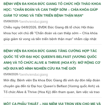
quy định hiện hành
BỆNH VIỆN ĐA KHOA ĐỨC GIANG TỔ CHỨC HỘI THẢO KHOA
HỌC: "CHẨN ĐOÁN VÀ CAN THIỆP SỚM – CHÌA KHÓA GIÚP
GIẢM TỬ VONG VÀ TIẾN TRIỂN BỆNH THẬN MẠN"
benhvienducgiang
05/08/2026 /
Chiều ngày 04/8/2026, BVĐK Đức Giang đã tổ chức Hội thảo
khoa học với chủ đề "Chẩn đoán và can thiệp sớm – Chìa khóa
giúp giảm tử vong và tiến triển bệnh thận mạn" nhằm cập nhật
những tiến bộ mới trong chẩn đoán, điều trị và quản lý bệnh thận
mạn cho đội ngũ cán bộ y tế.
BỆNH VIỆN ĐA KHOA ĐỨC GIANG TĂNG CƯỜNG HỢP TÁC
QUỐC TẾ VỚI ĐẠI HỌC QUEEN'S BELFAST (VƯƠNG QUỐC
ANH) VÀ TỔ CHỨC ALIVE & THRIVE (HOA KỲ): MỞ RỘNG CƠ
HỘI ĐƯA MÔ HÌNH NGHIÊN CỨU RA THẾ GIỚI
benhvienducgiang
05/08/2026 /
Mới đây, Bệnh viện Đa khoa Đức Giang đã vinh dự đón tiếp đoàn
chuyên gia đến từ Đại học Queen's Belfast (Vương quốc Anh) và
Tổ chức Alive & Thrive (Hoa Kỳ) đến tham quan, làm việc và trao
đổi chuyên môn về dinh dưỡng bà mẹ - trẻ em, phát triển Ngân
hàng sữa mẹ, vi sinh, phân tích y sinh, đồng thời thảo luận các
MỘT CA PHẪU THUẬT – HAI NIỀM VUI TRỌN VẸN CHO MẸ VÀ