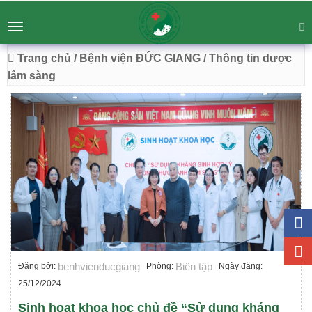
BỆNH VIỆN ĐA KHOA ĐỨC GIANG
Tư vấn
Liên hệ
Toggle
Chuyên Sâu - Tận Tâm - Vươn Tầm
navigation
54 Trường Lâm, Việt Hưng, Hà Nội
Trang chủ
/ Bệnh viện ĐỨC GIANG
/ Thông tin dược
lâm sàng
benhvienducgiang
Biên tập
Đăng bởi:
Phòng:
Ngày đăng:
25/12/2024
Sinh hoạt khoa học chủ đề “Sử dụng kháng