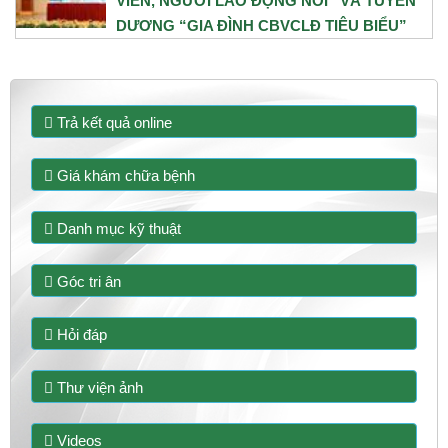
VIÊN, NGƯỜI LAO ĐỘNG NÓI” VÀ TUYÊN
DƯƠNG “GIA ĐÌNH CBVCLĐ TIÊU BIỂU”
NĂM 2026
31/07/2026
Trả kết quả online
Giá khám chữa bệnh
Danh mục kỹ thuật
Góc tri ân
Hỏi đáp
Thư viện ảnh
Videos