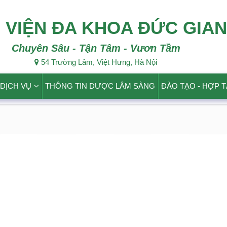
 VIỆN ĐA KHOA ĐỨC GIA
Chuyên Sâu - Tận Tâm - Vươn Tầm
54 Trường Lâm, Việt Hưng, Hà Nội
DỊCH VỤ
THÔNG TIN DƯỢC LÂM SÀNG
ĐÀO TẠO - HỢP 