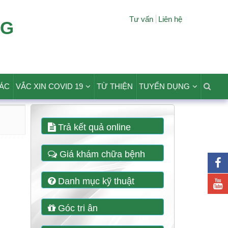
Tư vấn
Liên hệ
NG
TÁC
VẮC XIN COVID 19
TỪ THIỆN
TUYỂN DỤNG
Trả kết quả online
Giá khám chữa bệnh
Danh mục kỹ thuật
Góc tri ân