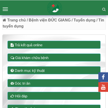
BỆNH VIỆN ĐA KHOA ĐỨC GIANG
Tư vấn
Liên hệ
Toggle
Chuyên Sâu - Tận Tâm - Vươn Tầm
navigation
54 Trường Lâm, Việt Hưng, Hà Nội
Trang chủ
/ Bệnh viện ĐỨC GIANG
/ Tuyển dụng
/ Tin
tuyển dụng
Trả kết quả online
Giá khám chữa bệnh
Danh mục kỹ thuật
Góc tri ân
Hỏi đáp