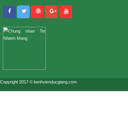
Copyright 2017 © benhvienducgiang.com