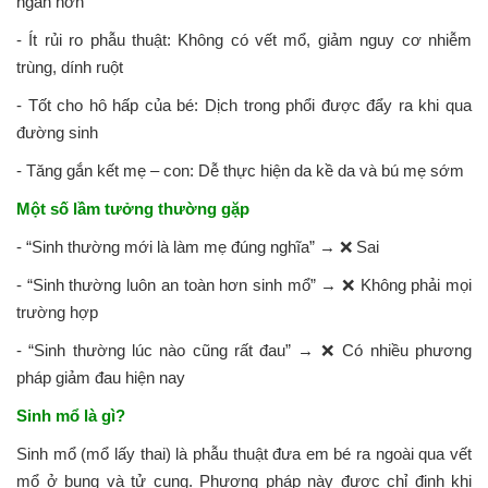
ngắn hơn
- Ít rủi ro phẫu thuật: Không có vết mổ, giảm nguy cơ nhiễm
trùng, dính ruột
- Tốt cho hô hấp của bé: Dịch trong phổi được đẩy ra khi qua
đường sinh
- Tăng gắn kết mẹ – con: Dễ thực hiện da kề da và bú mẹ sớm
Một số lầm tưởng thường gặp
- “Sinh thường mới là làm mẹ đúng nghĩa” → ❌ Sai
- “Sinh thường luôn an toàn hơn sinh mổ” → ❌ Không phải mọi
trường hợp
- “Sinh thường lúc nào cũng rất đau” → ❌ Có nhiều phương
pháp giảm đau hiện nay
Sinh mổ là gì?
Sinh mổ (mổ lấy thai) là phẫu thuật đưa em bé ra ngoài qua vết
mổ ở bụng và tử cung. Phương pháp này được chỉ định khi