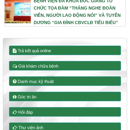
BỆNH VIỆN ĐA KHOA ĐỨC GIANG TỔ
CHỨC TỌA ĐÀM “THÁNG NGHE ĐOÀN
VIÊN, NGƯỜI LAO ĐỘNG NÓI” VÀ TUYÊN
DƯƠNG “GIA ĐÌNH CBVCLĐ TIÊU BIỂU”
NĂM 2026
31/07/2026
Trả kết quả online
Giá khám chữa bệnh
Danh mục kỹ thuật
Góc tri ân
Hỏi đáp
Thư viện ảnh