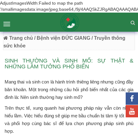
AdjustImagesWidth:Failed to map the path
'/smallimagesdata:image/jpeg;base64,/9j/4AAQSkZJRgA
BỆNH VIỆN ĐA KHOA ĐỨC GIANG
Tư vấn
Liên hệ
Toggle
Chuyên Sâu - Tận Tâm - Vươn Tầm
navigation
54 Trường Lâm, Việt Hưng, Hà Nội
Trang chủ
/ Bệnh viện ĐỨC GIANG
/ Truyền thông
sức khỏe
SINH THƯỜNG VÀ SINH MỔ: SỰ THẬT &
NHỮNG LẦM TƯỞNG PHỔ BIẾN
Mang thai và sinh con là hành trình thiêng liêng nhưng cũng đầy
băn khoăn. Một trong những câu hỏi phổ biến nhất của các gia
đình là: Nên sinh thường hay sinh mổ?
Trên thực tế, xung quanh hai phương pháp này vẫn còn nhiều
hiểu lầm. Việc hiểu đúng sẽ giúp mẹ bầu chuẩn bị tâm lý tốt hơn
và phối hợp cùng bác sĩ để lựa chọn phương pháp sinh phù
hợp.