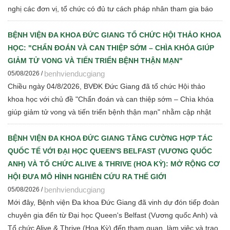
nghị các đơn vị, tổ chức có đủ tư cách pháp nhân tham gia báo
giá cạnh tranh để Bệnh viện thực hiện các bước đấu thầu theo
quy định hiện hành
BỆNH VIỆN ĐA KHOA ĐỨC GIANG TỔ CHỨC HỘI THẢO KHOA
HỌC: "CHẨN ĐOÁN VÀ CAN THIỆP SỚM – CHÌA KHÓA GIÚP
GIẢM TỬ VONG VÀ TIẾN TRIỂN BỆNH THẬN MẠN"
benhvienducgiang
05/08/2026 /
Chiều ngày 04/8/2026, BVĐK Đức Giang đã tổ chức Hội thảo
khoa học với chủ đề "Chẩn đoán và can thiệp sớm – Chìa khóa
giúp giảm tử vong và tiến triển bệnh thận mạn" nhằm cập nhật
những tiến bộ mới trong chẩn đoán, điều trị và quản lý bệnh thận
mạn cho đội ngũ cán bộ y tế.
BỆNH VIỆN ĐA KHOA ĐỨC GIANG TĂNG CƯỜNG HỢP TÁC
QUỐC TẾ VỚI ĐẠI HỌC QUEEN'S BELFAST (VƯƠNG QUỐC
ANH) VÀ TỔ CHỨC ALIVE & THRIVE (HOA KỲ): MỞ RỘNG CƠ
HỘI ĐƯA MÔ HÌNH NGHIÊN CỨU RA THẾ GIỚI
benhvienducgiang
05/08/2026 /
Mới đây, Bệnh viện Đa khoa Đức Giang đã vinh dự đón tiếp đoàn
chuyên gia đến từ Đại học Queen's Belfast (Vương quốc Anh) và
Tổ chức Alive & Thrive (Hoa Kỳ) đến tham quan, làm việc và trao