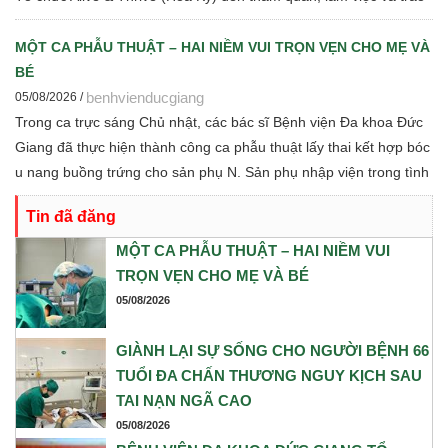
đổi chuyên môn về dinh dưỡng bà mẹ - trẻ em, phát triển Ngân
hàng sữa mẹ, vi sinh, phân tích y sinh, đồng thời thảo luận các
MỘT CA PHẪU THUẬT – HAI NIỀM VUI TRỌN VẸN CHO MẸ VÀ
định hướng hợp tác nghiên cứu khoa học và chuyển giao tri thức
BÉ
trong thời gian tới.
benhvienducgiang
05/08/2026 /
Trong ca trực sáng Chủ nhật, các bác sĩ Bệnh viện Đa khoa Đức
Giang đã thực hiện thành công ca phẫu thuật lấy thai kết hợp bóc
u nang buồng trứng cho sản phụ N. Sản phụ nhập viện trong tình
trạng chuyển dạ con so, ngôi ngược, kèm theo khối u nang buồng
Tin đã đăng
trứng phải. Trước những yếu tố nguy cơ, ê-kíp Khoa Sản và Khoa
Gây mê Hồi sức đã phối hợp chặt chẽ, xây dựng phương án phẫu
MỘT CA PHẪU THUẬT – HAI NIỀM VUI
thuật tối ưu nhằm đảm bảo an toàn cao nhất cho cả mẹ và bé.
TRỌN VẸN CHO MẸ VÀ BÉ
05/08/2026
GIÀNH LẠI SỰ SỐNG CHO NGƯỜI BỆNH 66
TUỔI ĐA CHẤN THƯƠNG NGUY KỊCH SAU
TAI NẠN NGÃ CAO
05/08/2026