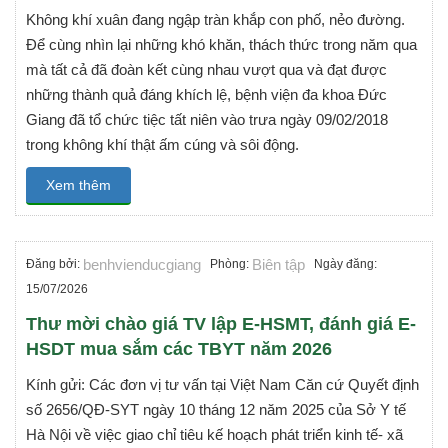
Không khí xuân đang ngập tràn khắp con phố, nẻo đường.
Để cùng nhìn lại những khó khăn, thách thức trong năm qua
mà tất cả đã đoàn kết cùng nhau vượt qua và đạt được
những thành quả đáng khích lệ, bệnh viện đa khoa Đức
Giang đã tổ chức tiệc tất niên vào trưa ngày 09/02/2018
trong không khí thật ấm cúng và sôi động.
Xem thêm
benhvienducgiang
Biên tập
Đăng bởi:
Phòng:
Ngày đăng:
15/07/2026
Thư mời chào giá TV lập E-HSMT, đánh giá E-
HSDT mua sắm các TBYT năm 2026
Kính gửi: Các đơn vị tư vấn tại Việt Nam Căn cứ Quyết định
số 2656/QĐ-SYT ngày 10 tháng 12 năm 2025 của Sở Y tế
Hà Nội về việc giao chỉ tiêu kế hoạch phát triển kinh tế- xã