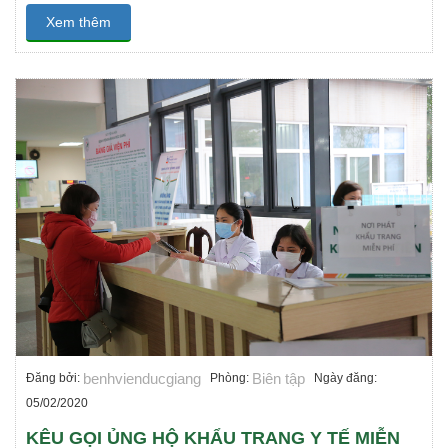
Xem thêm
benhvienducgiang
Biên tập
Đăng bởi:
Phòng:
Ngày đăng:
05/02/2020
KÊU GỌI ỦNG HỘ KHẨU TRANG Y TẾ MIỄN