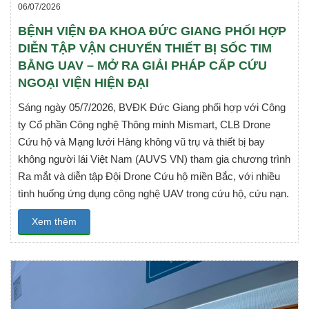
06/07/2026
BỆNH VIỆN ĐA KHOA ĐỨC GIANG PHỐI HỢP
DIỄN TẬP VẬN CHUYỂN THIẾT BỊ SỐC TIM
BẰNG UAV – MỞ RA GIẢI PHÁP CẤP CỨU
NGOẠI VIỆN HIỆN ĐẠI
Sáng ngày 05/7/2026, BVĐK Đức Giang phối hợp với Công
ty Cổ phần Công nghệ Thông minh Mismart, CLB Drone
Cứu hộ và Mạng lưới Hàng không vũ trụ và thiết bị bay
không người lái Việt Nam (AUVS VN) tham gia chương trình
Ra mắt và diễn tập Đội Drone Cứu hộ miền Bắc, với nhiều
tình huống ứng dụng công nghệ UAV trong cứu hộ, cứu nạn.
Xem thêm