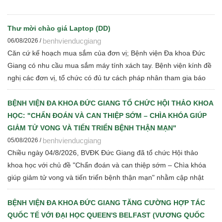
Thư mời chào giá Laptop (DD)
benhvienducgiang
06/08/2026 /
Căn cứ kế hoạch mua sắm của đơn vị; Bệnh viện Đa khoa Đức
Giang có nhu cầu mua sắm máy tính xách tay. Bệnh viện kính đề
nghị các đơn vị, tổ chức có đủ tư cách pháp nhân tham gia báo
giá cạnh tranh để Bệnh viện thực hiện các bước đấu thầu theo
quy định hiện hành
BỆNH VIỆN ĐA KHOA ĐỨC GIANG TỔ CHỨC HỘI THẢO KHOA
HỌC: "CHẨN ĐOÁN VÀ CAN THIỆP SỚM – CHÌA KHÓA GIÚP
GIẢM TỬ VONG VÀ TIẾN TRIỂN BỆNH THẬN MẠN"
benhvienducgiang
05/08/2026 /
Chiều ngày 04/8/2026, BVĐK Đức Giang đã tổ chức Hội thảo
khoa học với chủ đề "Chẩn đoán và can thiệp sớm – Chìa khóa
giúp giảm tử vong và tiến triển bệnh thận mạn" nhằm cập nhật
những tiến bộ mới trong chẩn đoán, điều trị và quản lý bệnh thận
mạn cho đội ngũ cán bộ y tế.
BỆNH VIỆN ĐA KHOA ĐỨC GIANG TĂNG CƯỜNG HỢP TÁC
QUỐC TẾ VỚI ĐẠI HỌC QUEEN'S BELFAST (VƯƠNG QUỐC