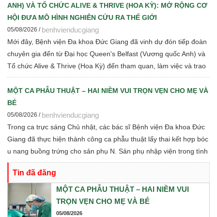
ANH) VÀ TỔ CHỨC ALIVE & THRIVE (HOA KỲ): MỞ RỘNG CƠ
HỘI ĐƯA MÔ HÌNH NGHIÊN CỨU RA THẾ GIỚI
benhvienducgiang
05/08/2026 /
Mới đây, Bệnh viện Đa khoa Đức Giang đã vinh dự đón tiếp đoàn
chuyên gia đến từ Đại học Queen's Belfast (Vương quốc Anh) và
Tổ chức Alive & Thrive (Hoa Kỳ) đến tham quan, làm việc và trao
đổi chuyên môn về dinh dưỡng bà mẹ - trẻ em, phát triển Ngân
hàng sữa mẹ, vi sinh, phân tích y sinh, đồng thời thảo luận các
MỘT CA PHẪU THUẬT – HAI NIỀM VUI TRỌN VẸN CHO MẸ VÀ
định hướng hợp tác nghiên cứu khoa học và chuyển giao tri thức
BÉ
trong thời gian tới.
benhvienducgiang
05/08/2026 /
Trong ca trực sáng Chủ nhật, các bác sĩ Bệnh viện Đa khoa Đức
Giang đã thực hiện thành công ca phẫu thuật lấy thai kết hợp bóc
u nang buồng trứng cho sản phụ N. Sản phụ nhập viện trong tình
trạng chuyển dạ con so, ngôi ngược, kèm theo khối u nang buồng
Tin đã đăng
trứng phải. Trước những yếu tố nguy cơ, ê-kíp Khoa Sản và Khoa
Gây mê Hồi sức đã phối hợp chặt chẽ, xây dựng phương án phẫu
MỘT CA PHẪU THUẬT – HAI NIỀM VUI
thuật tối ưu nhằm đảm bảo an toàn cao nhất cho cả mẹ và bé.
TRỌN VẸN CHO MẸ VÀ BÉ
05/08/2026