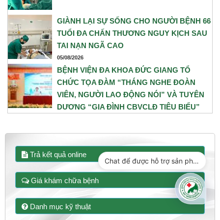
GIÀNH LẠI SỰ SỐNG CHO NGƯỜI BỆNH 66
TUỔI ĐA CHẤN THƯƠNG NGUY KỊCH SAU
TAI NẠN NGÃ CAO
05/08/2026
BỆNH VIỆN ĐA KHOA ĐỨC GIANG TỔ
CHỨC TỌA ĐÀM “THÁNG NGHE ĐOÀN
VIÊN, NGƯỜI LAO ĐỘNG NÓI” VÀ TUYÊN
DƯƠNG “GIA ĐÌNH CBVCLĐ TIÊU BIỂU”
NĂM 2026
31/07/2026
Trả kết quả online
Chat để được hỗ trợ sản phẩm
Giá khám chữa bệnh
Danh mục kỹ thuật