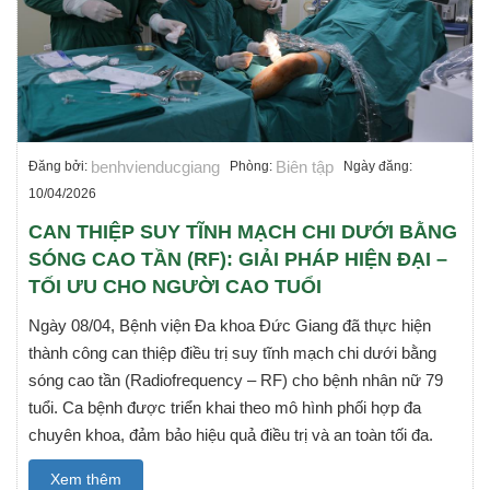
benhvienducgiang
Biên tập
Đăng bởi:
Phòng:
Ngày đăng:
10/04/2026
CAN THIỆP SUY TĨNH MẠCH CHI DƯỚI BẰNG
SÓNG CAO TẦN (RF): GIẢI PHÁP HIỆN ĐẠI –
TỐI ƯU CHO NGƯỜI CAO TUỔI
Ngày 08/04, Bệnh viện Đa khoa Đức Giang đã thực hiện
thành công can thiệp điều trị suy tĩnh mạch chi dưới bằng
sóng cao tần (Radiofrequency – RF) cho bệnh nhân nữ 79
tuổi. Ca bệnh được triển khai theo mô hình phối hợp đa
chuyên khoa, đảm bảo hiệu quả điều trị và an toàn tối đa.
Xem thêm