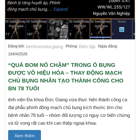
benhvienducgiang
Biên tập
Đăng bởi:
Phòng:
Ngày đăng:
16/04/2026
“QUẢ BOM NỔ CHẬM” TRONG Ổ BỤNG
ĐƯỢC VÔ HIỆU HÓA – THAY ĐỘNG MẠCH
CHỦ BỤNG NHÂN TẠO THÀNH CÔNG CHO
BN 78 TUỔI
ệnh viện Đa khoa Đức Giang vừa thực hiện thành công ca
đại phẫu phình động mạch chủ bụng kích thước lớn cho
bệnh nhân 78 tuổi – nhóm đối tượng có nguy cơ biến chứng
và tử vong rất cao khi can thiệp ngoại khoa.
Xem thêm