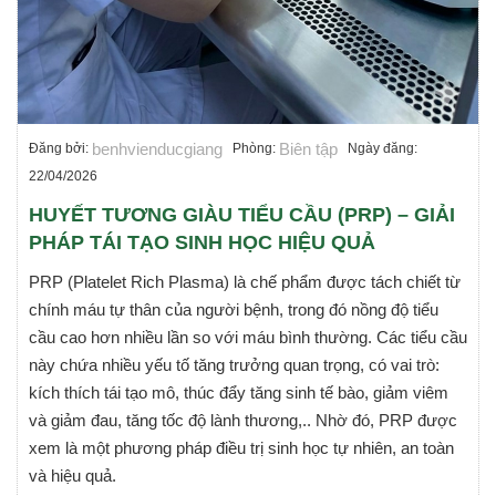
benhvienducgiang
Biên tập
Đăng bởi:
Phòng:
Ngày đăng:
22/04/2026
HUYẾT TƯƠNG GIÀU TIỂU CẦU (PRP) – GIẢI
PHÁP TÁI TẠO SINH HỌC HIỆU QUẢ
PRP (Platelet Rich Plasma) là chế phẩm được tách chiết từ
chính máu tự thân của người bệnh, trong đó nồng độ tiểu
cầu cao hơn nhiều lần so với máu bình thường. Các tiểu cầu
này chứa nhiều yếu tố tăng trưởng quan trọng, có vai trò:
kích thích tái tạo mô, thúc đẩy tăng sinh tế bào, giảm viêm
và giảm đau, tăng tốc độ lành thương,.. Nhờ đó, PRP được
xem là một phương pháp điều trị sinh học tự nhiên, an toàn
và hiệu quả.