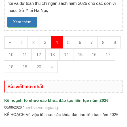
hội và dự toán thu chi ngân sách năm 2026 cho các đơn vị
thuộc Sở Y tế Hà Nội;
Xem thêm
«
1
2
3
4
5
6
7
8
9
10
11
12
13
14
15
16
17
18
19
20
»
Bài viết mới nhất
Kế hoạch tổ chức các khóa đào tạo liên tục năm 2026
benhvienducgiang
06/08/2026 /
KẾ HOẠCH Về việc tổ chức các khóa đào tạo liên tục năm 2026