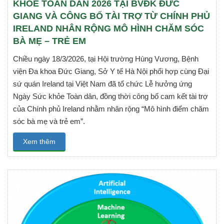
KHỎE TOÀN DÂN 2026 TẠI BVĐK ĐỨC
GIANG VÀ CÔNG BỐ TÀI TRỢ TỪ CHÍNH PHỦ
IRELAND NHÂN RỘNG MÔ HÌNH CHĂM SÓC
BÀ MẸ – TRẺ EM
Chiều ngày 18/3/2026, tại Hội trường Hùng Vương, Bệnh
viện Đa khoa Đức Giang, Sở Y tế Hà Nội phối hợp cùng Đại
sứ quán Ireland tại Việt Nam đã tổ chức Lễ hưởng ứng
Ngày Sức khỏe Toàn dân, đồng thời công bố cam kết tài trợ
của Chính phủ Ireland nhằm nhân rộng “Mô hình điểm chăm
sóc bà mẹ và trẻ em”.
Xem thêm