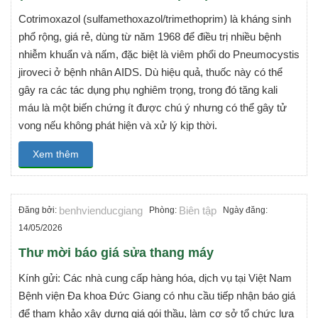
Cotrimoxazol (sulfamethoxazol/trimethoprim) là kháng sinh
phổ rộng, giá rẻ, dùng từ năm 1968 để điều trị nhiều bệnh
nhiễm khuẩn và nấm, đặc biệt là viêm phổi do Pneumocystis
jiroveci ở bệnh nhân AIDS. Dù hiệu quả, thuốc này có thể
gây ra các tác dụng phụ nghiêm trọng, trong đó tăng kali
máu là một biến chứng ít được chú ý nhưng có thể gây tử
vong nếu không phát hiện và xử lý kịp thời.
Xem thêm
benhvienducgiang
Biên tập
Đăng bởi:
Phòng:
Ngày đăng:
14/05/2026
Thư mời báo giá sửa thang máy
Kính gửi: Các nhà cung cấp hàng hóa, dịch vụ tại Việt Nam
Bệnh viện Đa khoa Đức Giang có nhu cầu tiếp nhận báo giá
để tham khảo xây dựng giá gói thầu, làm cơ sở tổ chức lựa