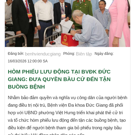
benhvienducgiang
Biên tập
Đăng bởi:
Phòng:
Ngày đăng:
16/03/2026 12:00:00 SA
HÒM PHIẾU LƯU ĐỘNG TẠI BVĐK ĐỨC
GIANG: ĐƯA QUYỀN BẦU CỬ ĐẾN TẬN
BUỒNG BỆNH
Nhằm bảo đảm quyền và nghĩa vụ công dân của người bệnh
đang điều trị nội trú, Bệnh viện Đa khoa Đức Giang đã phối
hợp với UBND phường Việt Hưng triển khai phát thẻ cử tri
và tổ chức hòm phiếu lưu động đến tận các buồng bệnh, tạo
điều kiện để người bệnh tham gia bỏ phiếu trong ngày bầu