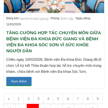
benhvienducgiang
Biên tập
Đăng bởi:
Phòng:
Ngày đăng:
11/03/2026
TĂNG CƯỜNG HỢP TÁC CHUYÊN MÔN GIỮA
BỆNH VIỆN ĐA KHOA ĐỨC GIANG VÀ BỆNH
VIỆN ĐA KHOA SÓC SƠN VÌ SỨC KHỎE
NGƯỜI DÂN
Chiều ngày 10/03/2026, Bệnh viện Đa khoa Đức Giang đã tổ
chức Lễ ký kết Thỏa thuận hợp tác hỗ trợ chuyên môn trong
khám, chữa bệnh với Bệnh viện Đa khoa Sóc Sơn.
Xem thêm
«
1
2
3
4
5
6
7
8
9