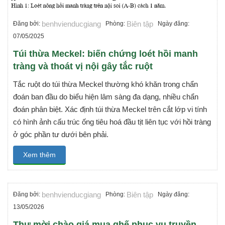
benhvienducgiang
Biên tập
Đăng bởi:
Phòng:
Ngày đăng:
07/05/2025
Túi thừa Meckel: biến chứng loét hồi manh
tràng và thoát vị nội gây tắc ruột
Tắc ruột do túi thừa Meckel thường khó khăn trong chẩn
đoán ban đầu do biểu hiện lâm sàng đa dạng, nhiều chẩn
đoán phân biệt. Xác định túi thừa Meckel trên cắt lớp vi tính
có hình ảnh cấu trúc ống tiêu hoá đầu tịt liên tục với hồi tràng
ở góc phần tư dưới bên phải.
Xem thêm
benhvienducgiang
Biên tập
Đăng bởi:
Phòng:
Ngày đăng:
13/05/2026
Thư mời chào giá mua ghế phục vụ truyền