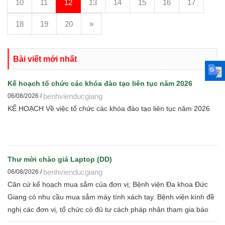
10
11
12
13
14
15
16
17
18
19
20
»
Bài viết mới nhất
Kế hoạch tổ chức các khóa đào tạo liên tục năm 2026
benhvienducgiang
06/08/2026 /
KẾ HOẠCH Về việc tổ chức các khóa đào tạo liên tục năm 2026
Thư mời chào giá Laptop (DD)
benhvienducgiang
06/08/2026 /
Căn cứ kế hoạch mua sắm của đơn vị; Bệnh viện Đa khoa Đức
Giang có nhu cầu mua sắm máy tính xách tay. Bệnh viện kính đề
nghị các đơn vị, tổ chức có đủ tư cách pháp nhân tham gia báo
giá cạnh tranh để Bệnh viện thực hiện các bước đấu thầu theo