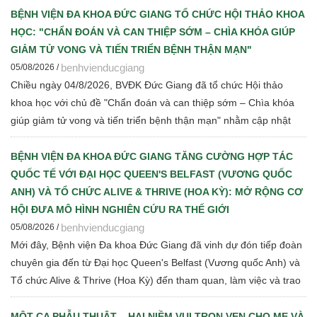
quy định hiện hành
BỆNH VIỆN ĐA KHOA ĐỨC GIANG TỔ CHỨC HỘI THẢO KHOA
HỌC: "CHẨN ĐOÁN VÀ CAN THIỆP SỚM – CHÌA KHÓA GIÚP
GIẢM TỬ VONG VÀ TIẾN TRIỂN BỆNH THẬN MẠN"
benhvienducgiang
05/08/2026 /
Chiều ngày 04/8/2026, BVĐK Đức Giang đã tổ chức Hội thảo
khoa học với chủ đề "Chẩn đoán và can thiệp sớm – Chìa khóa
giúp giảm tử vong và tiến triển bệnh thận mạn" nhằm cập nhật
những tiến bộ mới trong chẩn đoán, điều trị và quản lý bệnh thận
mạn cho đội ngũ cán bộ y tế.
BỆNH VIỆN ĐA KHOA ĐỨC GIANG TĂNG CƯỜNG HỢP TÁC
QUỐC TẾ VỚI ĐẠI HỌC QUEEN'S BELFAST (VƯƠNG QUỐC
ANH) VÀ TỔ CHỨC ALIVE & THRIVE (HOA KỲ): MỞ RỘNG CƠ
HỘI ĐƯA MÔ HÌNH NGHIÊN CỨU RA THẾ GIỚI
benhvienducgiang
05/08/2026 /
Mới đây, Bệnh viện Đa khoa Đức Giang đã vinh dự đón tiếp đoàn
chuyên gia đến từ Đại học Queen's Belfast (Vương quốc Anh) và
Tổ chức Alive & Thrive (Hoa Kỳ) đến tham quan, làm việc và trao
đổi chuyên môn về dinh dưỡng bà mẹ - trẻ em, phát triển Ngân
hàng sữa mẹ, vi sinh, phân tích y sinh, đồng thời thảo luận các
MỘT CA PHẪU THUẬT – HAI NIỀM VUI TRỌN VẸN CHO MẸ VÀ