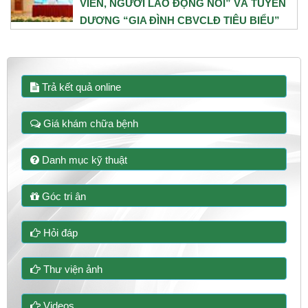
VIÊN, NGƯỜI LAO ĐỘNG NÓI” VÀ TUYÊN
DƯƠNG “GIA ĐÌNH CBVCLĐ TIÊU BIỂU”
NĂM 2026
31/07/2026
Trả kết quả online
Giá khám chữa bệnh
Danh mục kỹ thuật
Góc tri ân
Hỏi đáp
Thư viện ảnh
Videos