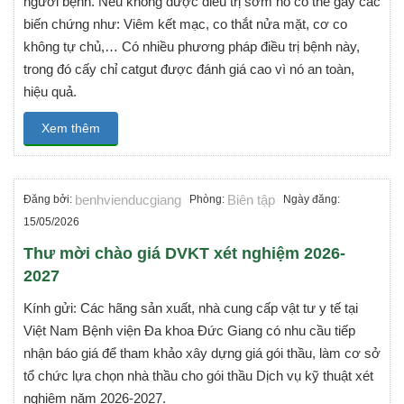
người bệnh. Nếu không được điều trị sớm nó có thể gây các
biến chứng như: Viêm kết mạc, co thắt nửa mặt, cơ co
không tự chủ,… Có nhiều phương pháp điều trị bệnh này,
trong đó cấy chỉ catgut được đánh giá cao vì nó an toàn,
hiệu quả.
Xem thêm
benhvienducgiang
Biên tập
Đăng bởi:
Phòng:
Ngày đăng:
15/05/2026
Thư mời chào giá DVKT xét nghiệm 2026-
2027
Kính gửi: Các hãng sản xuất, nhà cung cấp vật tư y tế tại
Việt Nam Bệnh viện Đa khoa Đức Giang có nhu cầu tiếp
nhận báo giá để tham khảo xây dựng giá gói thầu, làm cơ sở
tổ chức lựa chọn nhà thầu cho gói thầu Dịch vụ kỹ thuật xét
nghiệm năm 2026-2027.