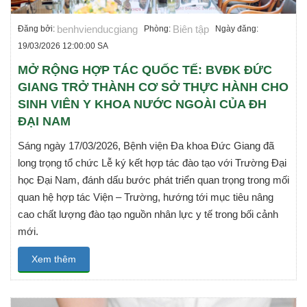
benhvienducgiang
Biên tập
Đăng bởi:
Phòng:
Ngày đăng:
19/03/2026 12:00:00 SA
MỞ RỘNG HỢP TÁC QUỐC TẾ: BVĐK ĐỨC
GIANG TRỞ THÀNH CƠ SỞ THỰC HÀNH CHO
SINH VIÊN Y KHOA NƯỚC NGOÀI CỦA ĐH
ĐẠI NAM
Sáng ngày 17/03/2026, Bệnh viện Đa khoa Đức Giang đã
long trọng tổ chức Lễ ký kết hợp tác đào tạo với Trường Đại
học Đại Nam, đánh dấu bước phát triển quan trọng trong mối
quan hệ hợp tác Viện – Trường, hướng tới mục tiêu nâng
cao chất lượng đào tạo nguồn nhân lực y tế trong bối cảnh
mới.
Xem thêm