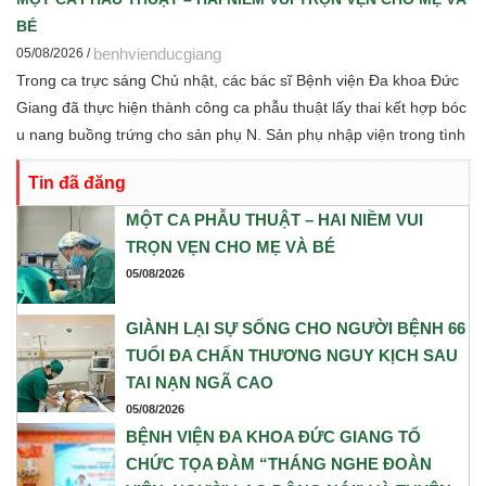
định hướng hợp tác nghiên cứu khoa học và chuyển giao tri thức
BÉ
trong thời gian tới.
benhvienducgiang
05/08/2026 /
Trong ca trực sáng Chủ nhật, các bác sĩ Bệnh viện Đa khoa Đức
Giang đã thực hiện thành công ca phẫu thuật lấy thai kết hợp bóc
u nang buồng trứng cho sản phụ N. Sản phụ nhập viện trong tình
trạng chuyển dạ con so, ngôi ngược, kèm theo khối u nang buồng
Tin đã đăng
trứng phải. Trước những yếu tố nguy cơ, ê-kíp Khoa Sản và Khoa
Gây mê Hồi sức đã phối hợp chặt chẽ, xây dựng phương án phẫu
MỘT CA PHẪU THUẬT – HAI NIỀM VUI
thuật tối ưu nhằm đảm bảo an toàn cao nhất cho cả mẹ và bé.
TRỌN VẸN CHO MẸ VÀ BÉ
05/08/2026
GIÀNH LẠI SỰ SỐNG CHO NGƯỜI BỆNH 66
TUỔI ĐA CHẤN THƯƠNG NGUY KỊCH SAU
TAI NẠN NGÃ CAO
05/08/2026
BỆNH VIỆN ĐA KHOA ĐỨC GIANG TỔ
CHỨC TỌA ĐÀM “THÁNG NGHE ĐOÀN