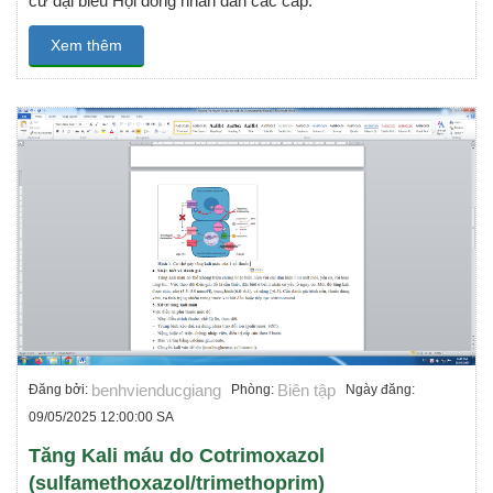
cử đại biểu Hội đồng nhân dân các cấp.
Xem thêm
benhvienducgiang
Biên tập
Đăng bởi:
Phòng:
Ngày đăng:
09/05/2025 12:00:00 SA
Tăng Kali máu do Cotrimoxazol
(sulfamethoxazol/trimethoprim)