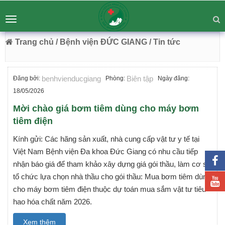
BỆNH VIỆN ĐA KHOA ĐỨC GIANG
Tư vấn
Liên hệ
Toggle
Chuyên Sâu - Tận Tâm - Vươn Tầm
navigation
54 Trường Lâm, Việt Hưng, Hà Nội
Trang chủ
/ Bệnh viện ĐỨC GIANG
/ Tin tức
benhvienducgiang
Biên tập
Đăng bởi:
Phòng:
Ngày đăng:
18/05/2026
Mời chào giá bơm tiêm dùng cho máy bơm
tiêm điện
Kính gửi: Các hãng sản xuất, nhà cung cấp vật tư y tế tại
Việt Nam Bệnh viện Đa khoa Đức Giang có nhu cầu tiếp
nhận báo giá để tham khảo xây dựng giá gói thầu, làm cơ sở
tổ chức lựa chọn nhà thầu cho gói thầu: Mua bơm tiêm dùng
cho máy bơm tiêm điện thuộc dự toán mua sắm vật tư tiêu
hao hóa chất năm 2026.
Xem thêm