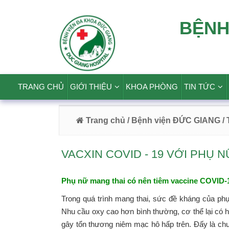
BỆNH
TRANG CHỦ
GIỚI THIỆU
KHOA PHÒNG
TIN TỨC
Trang chủ
/ Bệnh viện ĐỨC GIANG
/
VACXIN COVID - 19 VỚI PHỤ 
Phụ nữ mang thai có nên tiêm vaccine COVID
Trong quá trình mang thai, sức đề kháng của phụ
Nhu cầu oxy cao hơn bình thường, cơ thể lại có 
gây tổn thương niêm mạc hô hấp trên. Đấy là chư