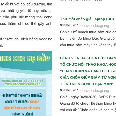
lý về huyết áp, tiểu đường, tim
với những yếu tố này, nếu lại
g của phụ nữ mang thai càng
Thư mời chào giá Laptop (DD)
ỏe, thậm chí có thể gây ảnh
benhvienducgiang
06/08/2026 /
Căn cứ kế hoạch mua sắm của đơ
Bệnh viện Đa khoa Đức Giang có
i trước đại dịch bằng vaccine
cầu mua sắm máy tính xách tay. 
ết.
viện kính đề nghị các đơn vị, tổ c
có đủ tư cách pháp nhân tham gi
BỆNH VIỆN ĐA KHOA ĐỨC GIA
giá cạnh tranh để Bệnh viện thực 
TỔ CHỨC HỘI THẢO KHOA HỌC
các bước đấu thầu theo quy định 
"CHẨN ĐOÁN VÀ CAN THIỆP S
hành
CHÌA KHÓA GIÚP GIẢM TỬ VO
TIẾN TRIỂN BỆNH THẬN MẠN"
benhvienducgiang
05/08/2026 /
Chiều ngày 04/8/2026, BVĐK Đức
Giang đã tổ chức Hội thảo khoa h
với chủ đề "Chẩn đoán và can thi