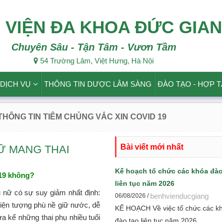
 VIỆN ĐA KHOA ĐỨC GIA
Chuyên Sâu - Tận Tâm - Vươn Tầm
54 Trường Lâm, Việt Hưng, Hà Nội
DỊCH VỤ
THÔNG TIN DƯỢC LÂM SÀNG
ĐÀO TẠO - HỢP 
 THÔNG TIN TIÊM CHỦNG VẮC XIN COVID 19
Bài viết mới nhất
NỮ MANG THAI
Kế hoạch tổ chức các khóa đào
-19 không?
liên tục năm 2026
 nữ có sự suy giảm nhất định:
benhvienducgiang
06/08/2026 /
hiện tượng phù nề giữ nước, dễ
KẾ HOẠCH Về việc tổ chức các k
a kể những thai phụ nhiều tuổi
đào tạo liên tục năm 2026