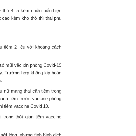
“GIA ĐÌNH CB
 thứ 4, 5 kèm nhiều biểu hiện
TIÊU BIỂU” NĂ
 cao kèm khó thở thì thai phụ
2026
31/07/2026
u tiêm 2 liều với khoảng cách
số mũi vắc xin phòng Covid-19
ày. Trường hợp không kịp hoàn
n.
ụ nữ mang thai cần tiêm trong
 hành tiêm trước vaccine phòng
hi tiêm vaccine Covid 19.
 trong thời gian tiêm vaccine
ới lỏng, nhưng tình hình dịch