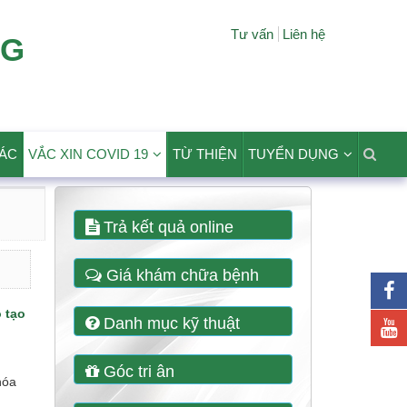
Tư vấn
Liên hệ
NG
TÁC
VẮC XIN COVID 19
TỪ THIỆN
TUYỂN DỤNG
Trả kết quả online
Giá khám chữa bệnh
 tạo
Danh mục kỹ thuật
Góc tri ân
hóa