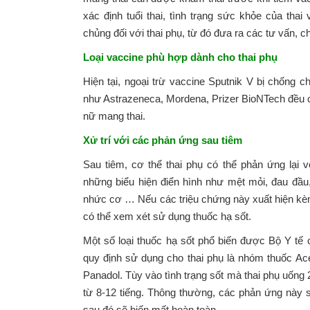
xác định tuổi thai, tình trạng sức khỏe của thai
chủng đối với thai phụ, từ đó đưa ra các tư vấn, c
Loại vaccine phù hợp dành cho thai phụ
Hiện tại, ngoại trừ vaccine Sputnik V bị chống chỉ
như Astrazeneca, Mordena, Prizer BioNTech đều c
nữ mang thai.
Xử trí với các phản ứng sau tiêm
Sau tiêm, cơ thể thai phụ có thể phản ứng lại 
những biểu hiện điển hình như mệt mỏi, đau đầu,
nhức cơ … Nếu các triệu chứng này xuất hiện kèm 
có thể xem xét sử dụng thuốc hạ sốt.
Một số loại thuốc hạ sốt phổ biến được Bộ Y tế
quy định sử dụng cho thai phụ là nhóm thuốc A
Panadol. Tùy vào tình trạng sốt mà thai phụ uống 
từ 8-12 tiếng. Thông thường, các phản ứng này s
sau đó sẽ biến mất hoàn toàn.