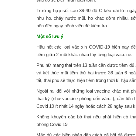
Trường hợp sốt cao 39-40 độ C kéo dài tới ngày
như ho, chảy nước mũi, ho khạc đờm nhiều, sốt
nên đến ngay bệnh viện để kiểm tra.
Một số lưu ý
Hầu hết các loại vắc xin COVID-19 hiện nay đề
tiêm giữa 2 mũi khác nhau tùy từng loại vaccine.
Phụ nữ mang thai trên 13 tuần cần được tiêm đủ 
và kết thúc mũi tiêm thứ hai trước 36 tuần 6 ng
tất, thai phụ sẽ thực hiện tiêm trong thời kì hậu sả
Ngoài ra, đối với những loại vaccine khác mà ph
thai kỳ (như vaccine phòng uốn ván...), cần tiến
Covid 19 ít nhất 14 ngày hoặc cách 28 ngày sau k
Không khuyến cáo bỏ thai nếu phát hiện có thai
phòng Covid 19.
Mặc dù các biện pháp dãn cách xã hội đã được n