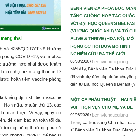
sớm – Chìa khóa giúp giảm tử vo
tiến triển bệnh thận mạn" nhằm c
BỆNH VIỆN ĐA KHOA ĐỨC GIA
nhật những tiến bộ mới trong chẩ
TĂNG CƯỜNG HỢP TÁC QUỐC
đoán, điều trị và quản lý bệnh thậ
VỚI ĐẠI HỌC QUEEN'S BELFAS
mạn cho đội ngũ cán bộ y tế.
(VƯƠNG QUỐC ANH) VÀ TỔ C
ữ mang thai
ALIVE & THRIVE (HOA KỲ): MỞ
RỘNG CƠ HỘI ĐƯA MÔ HÌNH
̣nh số 4355/QĐ-BYT về Hướng
NGHIÊN CỨU RA THẾ GIỚI
in phòng COVID -19, với một số
benhvienducgiang
05/08/2026 /
ác trường hợp phải được khám
Mới đây, Bệnh viện Đa khoa Đức 
 đó có phụ nữ mang thai từ 13
đã vinh dự đón tiếp đoàn chuyên 
 được hoãn tiêm vaccine phòng
đến từ Đại học Queen's Belfast (
quốc Anh) và Tổ chức Alive & Thr
ã khẳng định khi tiêm vaccine
(Hoa Kỳ) đến tham quan, làm việc
MỘT CA PHẪU THUẬT – HAI NI
. Hơn nữa, ở tuần thứ 13, các
trao đổi chuyên môn về dinh dưỡ
VUI TRỌN VẸN CHO MẸ VÀ BÉ
đã hoàn thiện. Vì vậy, nguy cơ
mẹ - trẻ em, phát triển Ngân hàn
benhvienducgiang
05/08/2026 /
iên, để đảm bảo an toàn tối đa,
mẹ, vi sinh, phân tích y sinh, đồng
Trong ca trực sáng Chủ nhật, các
i tượng thông thường, phụ nữ
thảo luận các định hướng hợp tác
sĩ Bệnh viện Đa khoa Đức Giang 
 xin phòng Covid-19 để bác sĩ