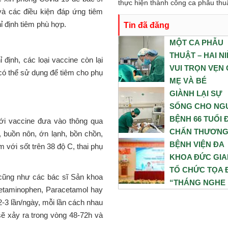
nghiên cứu khoa học và chuyển gi
thực hiện thành công ca phẫu thuậ
 và các điều kiện đáp ứng tiêm
thức trong thời gian tới.
thai kết hợp bóc u nang buồng tr
hỉ định tiêm phù hợp.
Tin đã đăng
cho sản phụ N. Sản phụ nhập việ
trong tình trạng chuyển dạ con so
MỘT CA PHẪU
ngược, kèm theo khối u nang bu
THUẬT – HAI N
 định, các loại vaccine còn lại
trứng phải. Trước những yếu tố n
VUI TRỌN VẸN
ó thể sử dụng để tiêm cho phụ
cơ, ê-kíp Khoa Sản và Khoa Gây
MẸ VÀ BÉ
Hồi sức đã phối hợp chặt chẽ, xâ
GIÀNH LẠI SỰ
05/08/2026
dựng phương án phẫu thuật tối ư
SỐNG CHO NG
nhằm đảm bảo an toàn cao nhất 
BỆNH 66 TUỔI 
với vaccine đưa vào thông qua
cả mẹ và bé.
CHẤN THƯƠN
 buồn nôn, ớn lạnh, bồn chồn,
NGUY KỊCH SAU
BỆNH VIỆN ĐA
với sốt trên 38 độ C, thai phụ
NẠN NGÃ CAO
KHOA ĐỨC GI
TỔ CHỨC TỌA
05/08/2026
 cũng như các bác sĩ Sản khoa
“THÁNG NGHE
cetaminophen, Paracetamol hay
ĐOÀN VIÊN, N
2-3 lần/ngày, mỗi lần cách nhau
LAO ĐỘNG NÓI
ẽ xảy ra trong vòng 48-72h và
TUYÊN DƯƠNG