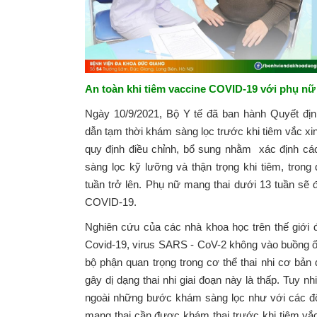
An toàn khi tiêm vaccine COVID-19 với phụ n
Ngày 10/9/2021, Bộ Y tế đã ban hành Quyết đi
dẫn tạm thời khám sàng lọc trước khi tiêm vắc x
quy định điều chỉnh, bổ sung nhằm xác định c
sàng lọc kỹ lưỡng và thận trọng khi tiêm, trong
tuần trở lên. Phụ nữ mang thai dưới 13 tuần sẽ
COVID-19.
Nghiên cứu của các nhà khoa học trên thế giới đ
Covid-19, virus SARS - CoV-2 không vào buồng ối
bộ phận quan trọng trong cơ thể thai nhi cơ bản 
gây dị dạng thai nhi giai đoạn này là thấp. Tuy nh
ngoài những bước khám sàng lọc như với các đố
mang thai cần được khám thai trước khi tiêm vắc