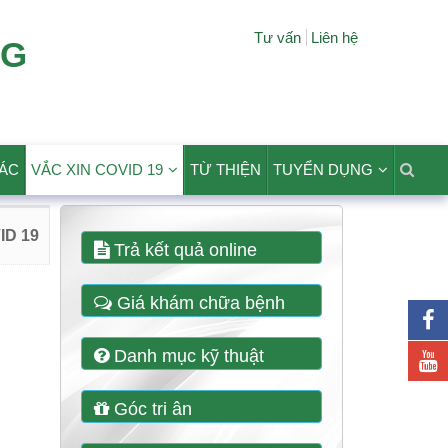
Tư vấn
Liên hệ
NG
TÁC
VẮC XIN COVID 19
TỪ THIỆN
TUYỂN DỤNG
ID 19
Trả kết quả online
Giá khám chữa bệnh
Danh mục kỹ thuật
Góc tri ân