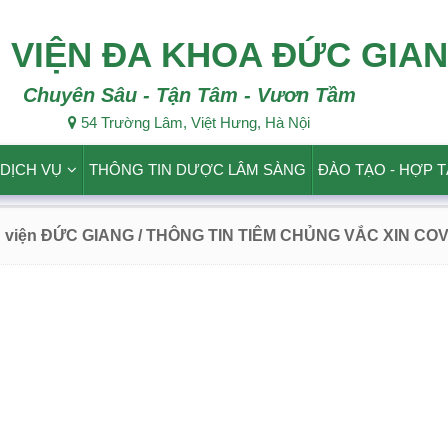
 VIỆN ĐA KHOA ĐỨC GIA
Chuyên Sâu - Tận Tâm - Vươn Tầm
54 Trường Lâm, Việt Hưng, Hà Nội
DỊCH VỤ
THÔNG TIN DƯỢC LÂM SÀNG
ĐÀO TẠO - HỢP 
h viện ĐỨC GIANG
/ THÔNG TIN TIÊM CHỦNG VẮC XIN COV