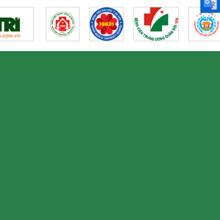
VCLĐ
M