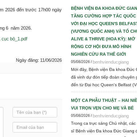
sớm – Chìa khóa giúp giảm tử vo
tiến triển bệnh thận mạn" nhằm c
BỆNH VIỆN ĐA KHOA ĐỨC GIA
năm 2026 đến trước 17h00 ngày
nhật những tiến bộ mới trong chẩ
TĂNG CƯỜNG HỢP TÁC QUỐC
đoán, điều trị và quản lý bệnh thậ
VỚI ĐẠI HỌC QUEEN'S BELFAS
háng 6 năm 2026.
mạn cho đội ngũ cán bộ y tế.
(VƯƠNG QUỐC ANH) VÀ TỔ C
a cục bộ_1.pdf
ALIVE & THRIVE (HOA KỲ): MỞ
RỘNG CƠ HỘI ĐƯA MÔ HÌNH
NGHIÊN CỨU RA THẾ GIỚI
Ngày đăng: 11/06/2026
benhvienducgiang
05/08/2026 /
Mới đây, Bệnh viện Đa khoa Đức 
đã vinh dự đón tiếp đoàn chuyên 
đến từ Đại học Queen's Belfast (
quốc Anh) và Tổ chức Alive & Thr
(Hoa Kỳ) đến tham quan, làm việc
MỘT CA PHẪU THUẬT – HAI NI
trao đổi chuyên môn về dinh dưỡ
VUI TRỌN VẸN CHO MẸ VÀ BÉ
mẹ - trẻ em, phát triển Ngân hàn
benhvienducgiang
05/08/2026 /
mẹ, vi sinh, phân tích y sinh, đồng
Trong ca trực sáng Chủ nhật, các
thảo luận các định hướng hợp tác
sĩ Bệnh viện Đa khoa Đức Giang 