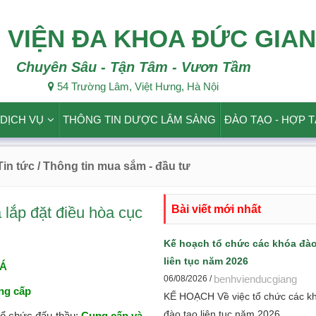
 VIỆN ĐA KHOA ĐỨC GIA
Chuyên Sâu - Tận Tâm - Vươn Tầm
54 Trường Lâm, Việt Hưng, Hà Nội
DỊCH VỤ
THÔNG TIN DƯỢC LÂM SÀNG
ĐÀO TẠO - HỢP 
 Tin tức
/ Thông tin mua sắm - đầu tư
Bài viết mới nhất
 lắp đặt điều hòa cục
Kế hoạch tổ chức các khóa đào
liên tục năm 2026
IÁ
benhvienducgiang
06/08/2026 /
ng cấp
KẾ HOẠCH Về việc tổ chức các k
đào tạo liên tục năm 2026
tổ chức đấu thầu:
Cung cấp và