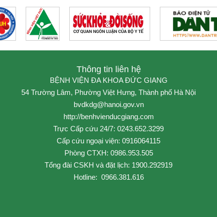
“GIA ĐÌNH CB
TIÊU BIỂU” NĂ
2026
31/07/2026
Thông tin liên hệ
BỆNH VIỆN ĐA KHOA ĐỨC GIANG
54 Trường Lâm, Phường Việt Hưng, Thành phố Hà Nội
bvdkdg@hanoi.gov.vn
http://benhvienducgiang.com
Trực Cấp cứu 24/7: 0243.652.3299
Cấp cứu ngoại viện: 0916064115
Phòng CTXH: 0986.953.505
Tổng đài CSKH và đặt lịch: 1900.292919
Hotline: 0966.381.616