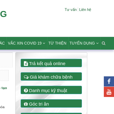
Tư vấn
Liên hệ
NG
TÁC
VẮC XIN COVID 19
TỪ THIỆN
TUYỂN DỤNG
Trả kết quả online
Giá khám chữa bệnh
 tạo
Danh mục kỹ thuật
Góc tri ân
hóa