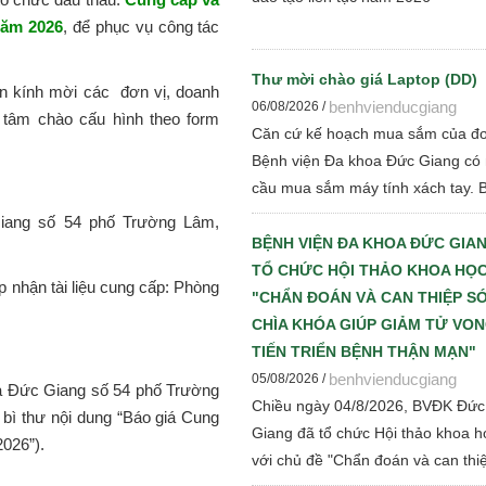
năm 202
6
, để phục vụ công tác
Thư mời chào giá Laptop (DD)
n kính mời các đơn vị, doanh
benhvienducgiang
06/08/2026 /
 tâm chào cấu hình theo form
Căn cứ kế hoạch mua sắm của đơ
Bệnh viện Đa khoa Đức Giang có
cầu mua sắm máy tính xách tay. 
viện kính đề nghị các đơn vị, tổ c
iang số 54 phố Trường Lâm,
có đủ tư cách pháp nhân tham gi
BỆNH VIỆN ĐA KHOA ĐỨC GIA
giá cạnh tranh để Bệnh viện thực 
TỔ CHỨC HỘI THẢO KHOA HỌC
ếp nhận tài liệu cung cấp: Phòng
các bước đấu thầu theo quy định 
"CHẨN ĐOÁN VÀ CAN THIỆP S
hành
CHÌA KHÓA GIÚP GIẢM TỬ VO
TIẾN TRIỂN BỆNH THẬN MẠN"
benhvienducgiang
05/08/2026 /
a Đức Giang số 54 phố Trường
Chiều ngày 04/8/2026, BVĐK Đức
bì thư nội dung “Báo giá Cung
Giang đã tổ chức Hội thảo khoa h
026”).
với chủ đề "Chẩn đoán và can thi