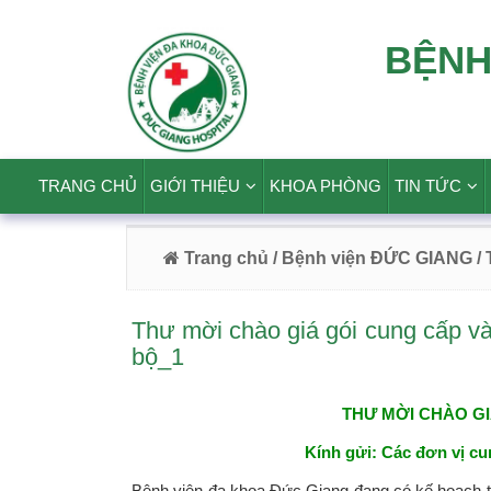
BỆNH
TRANG CHỦ
GIỚI THIỆU
KHOA PHÒNG
TIN TỨC
Trang chủ
/ Bệnh viện ĐỨC GIANG
/
Thư mời chào giá gói cung cấp và
bộ_1
THƯ MỜI
CHÀO G
Kính gửi:
Các đơn vị cu
Bệnh viện đa khoa Đức Giang đang có kế hoạch 