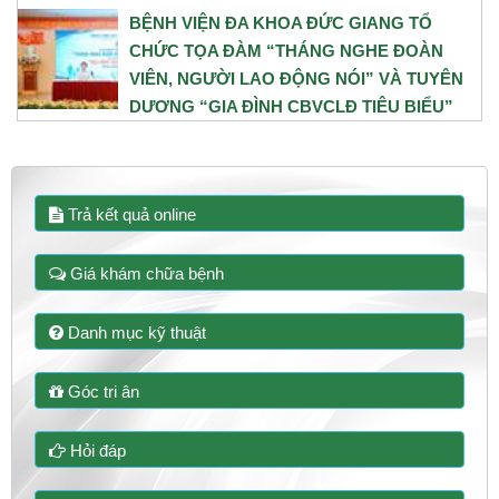
BỆNH VIỆN ĐA KHOA ĐỨC GIANG TỔ
CHỨC TỌA ĐÀM “THÁNG NGHE ĐOÀN
VIÊN, NGƯỜI LAO ĐỘNG NÓI” VÀ TUYÊN
DƯƠNG “GIA ĐÌNH CBVCLĐ TIÊU BIỂU”
NĂM 2026
31/07/2026
Trả kết quả online
Giá khám chữa bệnh
Danh mục kỹ thuật
Góc tri ân
Hỏi đáp