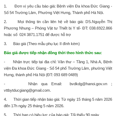
1. Đơn vị yêu cầu báo giá: Bệnh viện Đa khoa Đức Giang -
Số 54 Trường Lâm, Phường Việt Hưng, Thành phố Hà Nội.
2. Mọi thông tin cần liên hệ về báo giá: DS.Nguyễn Thị
Phương Nhung – Phòng Vật tư Thiết bị Y tế- ĐT: 038.6922.866
hoặc số 024 3871.1751 để được hỗ trợ
3. Báo giá (Theo mẫu phụ lục II đính kèm)
Báo giá được tiếp nhận đồng thời theo hình thức sau:
- Nhận trực tiếp tại địa chỉ: Văn thư – Tầng 1, Nhà A, Bệnh
viện Đa khoa Đức Giang - Số 54 phố Trường Lâm, phường Việt
Hưng, thành phố Hà Nội (ĐT: 093 689 0489)
- Nhận qua Email: bvdkdg@hanoi.gov.vn ;
vttbytducgiang@gmail.com.
4. Thời gian tiếp nhận báo giá: Từ ngày 15 tháng 5 năm 2026
đến 17h ngày 25 tháng 5 năm 2026.
5. Thời hạn có hiệu lực của báo giá: Tối thiểu 90 ngày