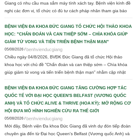
Giang có nhu cầu mua sắm máy tính xách tay. Bệnh viện kính đề
nghị các đơn vị, tổ chức có đủ tư cách pháp nhân tham gia báo
giá cạnh tranh để Bệnh viện thực hiện các bước đấu thầu theo
quy định hiện hành
BỆNH VIỆN ĐA KHOA ĐỨC GIANG TỔ CHỨC HỘI THẢO KHOA
HỌC: "CHẨN ĐOÁN VÀ CAN THIỆP SỚM – CHÌA KHÓA GIÚP
GIẢM TỬ VONG VÀ TIẾN TRIỂN BỆNH THẬN MẠN"
benhvienducgiang
05/08/2026 /
Chiều ngày 04/8/2026, BVĐK Đức Giang đã tổ chức Hội thảo
khoa học với chủ đề "Chẩn đoán và can thiệp sớm – Chìa khóa
giúp giảm tử vong và tiến triển bệnh thận mạn" nhằm cập nhật
những tiến bộ mới trong chẩn đoán, điều trị và quản lý bệnh thận
mạn cho đội ngũ cán bộ y tế.
BỆNH VIỆN ĐA KHOA ĐỨC GIANG TĂNG CƯỜNG HỢP TÁC
QUỐC TẾ VỚI ĐẠI HỌC QUEEN'S BELFAST (VƯƠNG QUỐC
ANH) VÀ TỔ CHỨC ALIVE & THRIVE (HOA KỲ): MỞ RỘNG CƠ
HỘI ĐƯA MÔ HÌNH NGHIÊN CỨU RA THẾ GIỚI
benhvienducgiang
05/08/2026 /
Mới đây, Bệnh viện Đa khoa Đức Giang đã vinh dự đón tiếp đoàn
chuyên gia đến từ Đại học Queen's Belfast (Vương quốc Anh) và