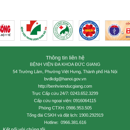
Thông tin liên hệ
BỆNH VIỆN ĐA KHOA ĐỨC GIANG
54 Trường Lâm, Phường Việt Hưng, Thành phố Hà Nội
bvdkdg@hanoi.gov.vn
http://benhvienducgiang.com
Trực Cấp cứu 24/7: 0243.652.3299
Cấp cứu ngoại viện: 0916064115
Phòng CTXH: 0986.953.505
Tổng đài CSKH và đặt lịch: 1900.292919
Hotline: 0966.381.616
Kết nối với chúng tôi