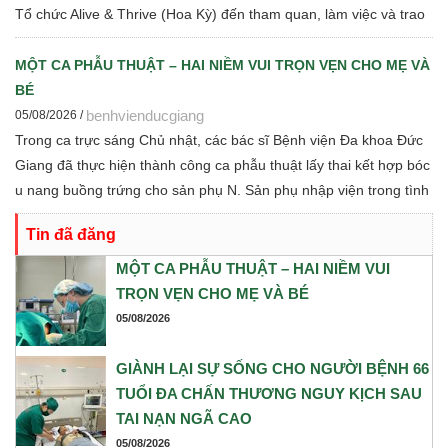
Tổ chức Alive & Thrive (Hoa Kỳ) đến tham quan, làm việc và trao
đổi chuyên môn về dinh dưỡng bà mẹ - trẻ em, phát triển Ngân
hàng sữa mẹ, vi sinh, phân tích y sinh, đồng thời thảo luận các
MỘT CA PHẪU THUẬT – HAI NIỀM VUI TRỌN VẸN CHO MẸ VÀ
định hướng hợp tác nghiên cứu khoa học và chuyển giao tri thức
BÉ
trong thời gian tới.
benhvienducgiang
05/08/2026 /
Trong ca trực sáng Chủ nhật, các bác sĩ Bệnh viện Đa khoa Đức
Giang đã thực hiện thành công ca phẫu thuật lấy thai kết hợp bóc
u nang buồng trứng cho sản phụ N. Sản phụ nhập viện trong tình
trạng chuyển dạ con so, ngôi ngược, kèm theo khối u nang buồng
Tin đã đăng
trứng phải. Trước những yếu tố nguy cơ, ê-kíp Khoa Sản và Khoa
Gây mê Hồi sức đã phối hợp chặt chẽ, xây dựng phương án phẫu
MỘT CA PHẪU THUẬT – HAI NIỀM VUI
thuật tối ưu nhằm đảm bảo an toàn cao nhất cho cả mẹ và bé.
TRỌN VẸN CHO MẸ VÀ BÉ
05/08/2026
GIÀNH LẠI SỰ SỐNG CHO NGƯỜI BỆNH 66
TUỔI ĐA CHẤN THƯƠNG NGUY KỊCH SAU
TAI NẠN NGÃ CAO
05/08/2026