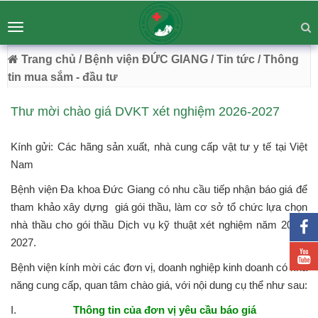
BỆNH VIỆN ĐA KHOA ĐỨC GIANG
Tư vấn
Liên hệ
Toggle
Chuyên Sâu - Tận Tâm - Vươn Tầm
navigation
54 Trường Lâm, Việt Hưng, Hà Nội
Trang chủ
/ Bệnh viện ĐỨC GIANG
/ Tin tức
/ Thông
tin mua sắm - đầu tư
Thư mời chào giá DVKT xét nghiệm 2026-2027
Kính gửi: Các hãng sản xuất, nhà cung cấp vật tư y tế tại Việt
Nam
Bệnh viện Đa khoa Đức Giang có nhu cầu tiếp nhận báo giá để
tham khảo xây dựng giá gói thầu, làm cơ sở tổ chức lựa chọn
nhà thầu cho gói thầu Dịch vụ kỹ thuật xét nghiệm năm 2026-
2027.
Bệnh viện kính mời các đơn vị, doanh nghiệp kinh doanh có khả
năng cung cấp, quan tâm chào giá, với nội dung cụ thể như sau:
I.
Thông tin của đơn vị yêu cầu báo giá