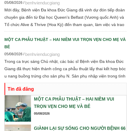
benhvienducgiang
05/08/2026 /
Mới đây, Bệnh viện Đa khoa Đức Giang đã vinh dự đón tiếp đoàn
chuyên gia đến từ Đại học Queen's Belfast (Vương quốc Anh) và
Tổ chức Alive & Thrive (Hoa Kỳ) đến tham quan, làm việc và trao
đổi chuyên môn về dinh dưỡng bà mẹ - trẻ em, phát triển Ngân
hàng sữa mẹ, vi sinh, phân tích y sinh, đồng thời thảo luận các
MỘT CA PHẪU THUẬT – HAI NIỀM VUI TRỌN VẸN CHO MẸ VÀ
định hướng hợp tác nghiên cứu khoa học và chuyển giao tri thức
BÉ
trong thời gian tới.
benhvienducgiang
05/08/2026 /
Trong ca trực sáng Chủ nhật, các bác sĩ Bệnh viện Đa khoa Đức
Giang đã thực hiện thành công ca phẫu thuật lấy thai kết hợp bóc
u nang buồng trứng cho sản phụ N. Sản phụ nhập viện trong tình
trạng chuyển dạ con so, ngôi ngược, kèm theo khối u nang buồng
Tin đã đăng
trứng phải. Trước những yếu tố nguy cơ, ê-kíp Khoa Sản và Khoa
Gây mê Hồi sức đã phối hợp chặt chẽ, xây dựng phương án phẫu
MỘT CA PHẪU THUẬT – HAI NIỀM VUI
thuật tối ưu nhằm đảm bảo an toàn cao nhất cho cả mẹ và bé.
TRỌN VẸN CHO MẸ VÀ BÉ
05/08/2026
GIÀNH LẠI SỰ SỐNG CHO NGƯỜI BỆNH 66