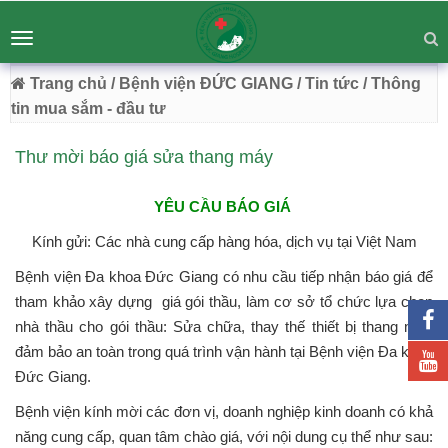
BỆNH VIỆN ĐA KHOA ĐỨC GIANG
Tư vấn
Liên hệ
Toggle
Chuyên Sâu - Tận Tâm - Vươn Tầm
navigation
54 Trường Lâm, Việt Hưng, Hà Nội
Trang chủ
/ Bệnh viện ĐỨC GIANG
/ Tin tức
/ Thông
tin mua sắm - đầu tư
Thư mời báo giá sửa thang máy
YÊU CẦU BÁO GIÁ
Kính gửi: Các nhà cung cấp hàng hóa, dịch vụ tại Việt Nam
Bệnh viện Đa khoa Đức Giang có nhu cầu tiếp nhận báo giá để
tham khảo xây dựng giá gói thầu, làm cơ sở tổ chức lựa chọn
nhà thầu cho gói thầu: Sửa chữa, thay thế thiết bị thang máy
đảm bảo an toàn trong quá trình vận hành tại Bệnh viện Đa khoa
Đức Giang.
Bệnh viện kính mời các đơn vị, doanh nghiệp kinh doanh có khả
năng cung cấp, quan tâm chào giá, với nội dung cụ thể như sau: