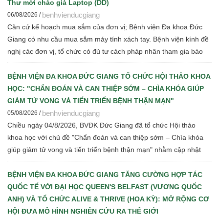
Thư mời chào giá Laptop (DD)
benhvienducgiang
06/08/2026 /
Căn cứ kế hoạch mua sắm của đơn vị; Bệnh viện Đa khoa Đức
Giang có nhu cầu mua sắm máy tính xách tay. Bệnh viện kính đề
nghị các đơn vị, tổ chức có đủ tư cách pháp nhân tham gia báo
giá cạnh tranh để Bệnh viện thực hiện các bước đấu thầu theo
quy định hiện hành
BỆNH VIỆN ĐA KHOA ĐỨC GIANG TỔ CHỨC HỘI THẢO KHOA
HỌC: "CHẨN ĐOÁN VÀ CAN THIỆP SỚM – CHÌA KHÓA GIÚP
GIẢM TỬ VONG VÀ TIẾN TRIỂN BỆNH THẬN MẠN"
benhvienducgiang
05/08/2026 /
Chiều ngày 04/8/2026, BVĐK Đức Giang đã tổ chức Hội thảo
khoa học với chủ đề "Chẩn đoán và can thiệp sớm – Chìa khóa
giúp giảm tử vong và tiến triển bệnh thận mạn" nhằm cập nhật
những tiến bộ mới trong chẩn đoán, điều trị và quản lý bệnh thận
mạn cho đội ngũ cán bộ y tế.
BỆNH VIỆN ĐA KHOA ĐỨC GIANG TĂNG CƯỜNG HỢP TÁC
QUỐC TẾ VỚI ĐẠI HỌC QUEEN'S BELFAST (VƯƠNG QUỐC
ANH) VÀ TỔ CHỨC ALIVE & THRIVE (HOA KỲ): MỞ RỘNG CƠ
HỘI ĐƯA MÔ HÌNH NGHIÊN CỨU RA THẾ GIỚI