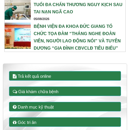
TUỔI ĐA CHẤN THƯƠNG NGUY KỊCH SAU
TAI NẠN NGÃ CAO
05/08/2026
BỆNH VIỆN ĐA KHOA ĐỨC GIANG TỔ
CHỨC TỌA ĐÀM “THÁNG NGHE ĐOÀN
VIÊN, NGƯỜI LAO ĐỘNG NÓI” VÀ TUYÊN
DƯƠNG “GIA ĐÌNH CBVCLĐ TIÊU BIỂU”
NĂM 2026
31/07/2026
Trả kết quả online
Giá khám chữa bệnh
Danh mục kỹ thuật
Góc tri ân