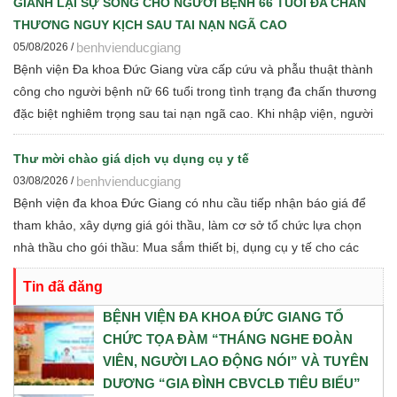
trứng phải. Trước những yếu tố nguy cơ, ê-kíp Khoa Sản và Khoa
GIÀNH LẠI SỰ SỐNG CHO NGƯỜI BỆNH 66 TUỔI ĐA CHẤN
Gây mê Hồi sức đã phối hợp chặt chẽ, xây dựng phương án phẫu
THƯƠNG NGUY KỊCH SAU TAI NẠN NGÃ CAO
thuật tối ưu nhằm đảm bảo an toàn cao nhất cho cả mẹ và bé.
benhvienducgiang
05/08/2026 /
Bệnh viện Đa khoa Đức Giang vừa cấp cứu và phẫu thuật thành
công cho người bệnh nữ 66 tuổi trong tình trạng đa chấn thương
đặc biệt nghiêm trọng sau tai nạn ngã cao. Khi nhập viện, người
bệnh rơi vào sốc giảm thể tích do mất máu với hàng loạt tổn
thương nặng
Thư mời chào giá dịch vụ dụng cụ y tế
benhvienducgiang
03/08/2026 /
Bệnh viện đa khoa Đức Giang có nhu cầu tiếp nhận báo giá để
tham khảo, xây dựng giá gói thầu, làm cơ sở tổ chức lựa chọn
nhà thầu cho gói thầu: Mua sắm thiết bị, dụng cụ y tế cho các
khoa phòng năm 2026
Tin đã đăng
BỆNH VIỆN ĐA KHOA ĐỨC GIANG TỔ
CHỨC TỌA ĐÀM “THÁNG NGHE ĐOÀN
VIÊN, NGƯỜI LAO ĐỘNG NÓI” VÀ TUYÊN
DƯƠNG “GIA ĐÌNH CBVCLĐ TIÊU BIỂU”