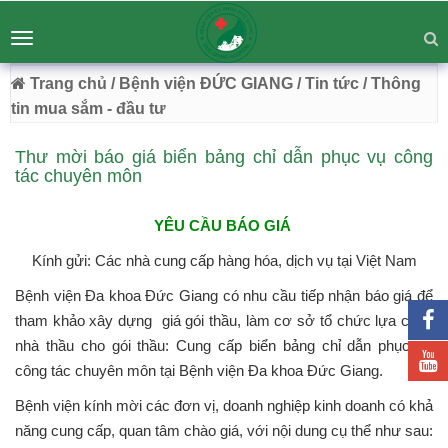
BỆNH VIỆN ĐA KHOA ĐỨC GIANG
Tư vấn
Liên hệ
Toggle
Chuyên Sâu - Tận Tâm - Vươn Tầm
navigation
54 Trường Lâm, Việt Hưng, Hà Nội
Trang chủ
/ Bệnh viện ĐỨC GIANG
/ Tin tức
/ Thông
tin mua sắm - đầu tư
Thư mời báo giá biển bảng chỉ dẫn phục vụ công
tác chuyên môn
YÊU CẦU BÁO GIÁ
Kính gửi: Các nhà cung cấp hàng hóa, dịch vụ tại Việt Nam
Bệnh viện Đa khoa Đức Giang có nhu cầu tiếp nhận báo giá để
tham khảo xây dựng giá gói thầu, làm cơ sở tổ chức lựa chọn
nhà thầu cho gói thầu: Cung cấp biển bảng chỉ dẫn phục vụ
công tác chuyên môn tại Bệnh viện Đa khoa Đức Giang.
Bệnh viện kính mời các đơn vị, doanh nghiệp kinh doanh có khả
năng cung cấp, quan tâm chào giá, với nội dung cụ thể như sau: