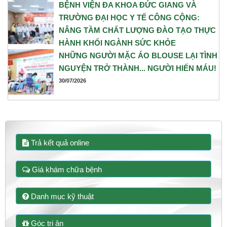
NĂM 2026
BỆNH VIỆN ĐA KHOA ĐỨC GIANG VÀ
TRƯỜNG ĐẠI HỌC Y TẾ CÔNG CỘNG:
31/07/2026
NÂNG TẦM CHẤT LƯỢNG ĐÀO TẠO THỰC
HÀNH KHỐI NGÀNH SỨC KHỎE
NHỮNG NGƯỜI MẶC ÁO BLOUSE LẠI TÌNH
30/07/2026
NGUYỆN TRỞ THÀNH... NGƯỜI HIẾN MÁU!
30/07/2026
Trả kết quả online
Giá khám chữa bệnh
Danh mục kỹ thuật
Góc tri ân