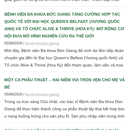
những tiến bộ mới trong chẩn đoán, điều trị và quản lý bệnh thận
mạn cho đội ngũ cán bộ y tế.
BỆNH VIỆN ĐA KHOA ĐỨC GIANG TĂNG CƯỜNG HỢP TÁC
QUỐC TẾ VỚI ĐẠI HỌC QUEEN'S BELFAST (VƯƠNG QUỐC
ANH) VÀ TỔ CHỨC ALIVE & THRIVE (HOA KỲ): MỞ RỘNG CƠ
HỘI ĐƯA MÔ HÌNH NGHIÊN CỨU RA THẾ GIỚI
benhvienducgiang
05/08/2026 /
Mới đây, Bệnh viện Đa khoa Đức Giang đã vinh dự đón tiếp đoàn
chuyên gia đến từ Đại học Queen's Belfast (Vương quốc Anh) và
Tổ chức Alive & Thrive (Hoa Kỳ) đến tham quan, làm việc và trao
đổi chuyên môn về dinh dưỡng bà mẹ - trẻ em, phát triển Ngân
hàng sữa mẹ, vi sinh, phân tích y sinh, đồng thời thảo luận các
MỘT CA PHẪU THUẬT – HAI NIỀM VUI TRỌN VẸN CHO MẸ VÀ
định hướng hợp tác nghiên cứu khoa học và chuyển giao tri thức
BÉ
trong thời gian tới.
benhvienducgiang
05/08/2026 /
Trong ca trực sáng Chủ nhật, các bác sĩ Bệnh viện Đa khoa Đức
Giang đã thực hiện thành công ca phẫu thuật lấy thai kết hợp bóc
u nang buồng trứng cho sản phụ N. Sản phụ nhập viện trong tình
trạng chuyển dạ con so, ngôi ngược, kèm theo khối u nang buồng