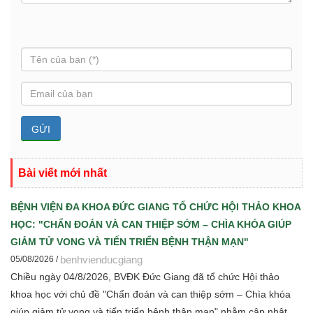
Bài viết mới nhất
BỆNH VIỆN ĐA KHOA ĐỨC GIANG TỔ CHỨC HỘI THẢO KHOA
HỌC: "CHẨN ĐOÁN VÀ CAN THIỆP SỚM – CHÌA KHÓA GIÚP
GIẢM TỬ VONG VÀ TIẾN TRIỂN BỆNH THẬN MẠN"
benhvienducgiang
05/08/2026 /
Chiều ngày 04/8/2026, BVĐK Đức Giang đã tổ chức Hội thảo
khoa học với chủ đề "Chẩn đoán và can thiệp sớm – Chìa khóa
giúp giảm tử vong và tiến triển bệnh thận mạn" nhằm cập nhật