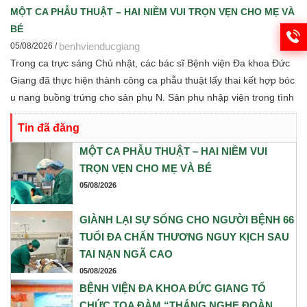
hàng sữa mẹ, vi sinh, phân tích y sinh, đồng thời thảo luận các
MỘT CA PHẪU THUẬT – HAI NIỀM VUI TRỌN VẸN CHO MẸ VÀ
định hướng hợp tác nghiên cứu khoa học và chuyển giao tri thức
BÉ
trong thời gian tới.
benhvienducgiang
05/08/2026 /
Trong ca trực sáng Chủ nhật, các bác sĩ Bệnh viện Đa khoa Đức
Giang đã thực hiện thành công ca phẫu thuật lấy thai kết hợp bóc
u nang buồng trứng cho sản phụ N. Sản phụ nhập viện trong tình
trạng chuyển dạ con so, ngôi ngược, kèm theo khối u nang buồng
Tin đã đăng
trứng phải. Trước những yếu tố nguy cơ, ê-kíp Khoa Sản và Khoa
Gây mê Hồi sức đã phối hợp chặt chẽ, xây dựng phương án phẫu
MỘT CA PHẪU THUẬT – HAI NIỀM VUI
thuật tối ưu nhằm đảm bảo an toàn cao nhất cho cả mẹ và bé.
TRỌN VẸN CHO MẸ VÀ BÉ
05/08/2026
GIÀNH LẠI SỰ SỐNG CHO NGƯỜI BỆNH 66
TUỔI ĐA CHẤN THƯƠNG NGUY KỊCH SAU
TAI NẠN NGÃ CAO
05/08/2026
BỆNH VIỆN ĐA KHOA ĐỨC GIANG TỔ
CHỨC TỌA ĐÀM “THÁNG NGHE ĐOÀN