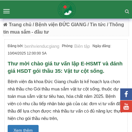
BỆNH VIỆN ĐA KHOA ĐỨC GIANG
Tư vấn
Liên hệ
Toggle
Chuyên Sâu - Tận Tâm - Vươn Tầm
navigation
54 Trường Lâm, Việt Hưng, Hà Nội
Trang chủ
/ Bệnh viện ĐỨC GIANG
/ Tin tức
/ Thông
tin mua sắm - đầu tư
benhvienducgiang
Biên tập
Đăng bởi:
Phòng:
Ngày đăng:
10/04/2025 12:00:00 SA
Thư mời chào giá tư vấn lập E-HSMT và đánh
giá HSDT gói thầu 35: Vật tư cột sống.
Bệnh viện đa khoa Đức Giang chuẩn bị kế hoạch lựa chọn
nhà thầu cho Gói thầu mua sắm vật tư cột sống, thuộc dự
toán mua sắm vật tư tiêu hao, hóa chất năm 2025. Bệnh
viện có nhu cầu tiếp nhận báo giá của các đơn vị tư vấn đấu
thầu để lựa chọn được nhà thầu tư vấn có đủ năng lực thực
hiện cho gói thầu nêu trên,
Xem thêm