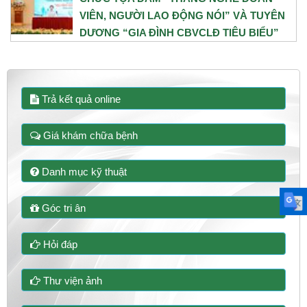
VIÊN, NGƯỜI LAO ĐỘNG NÓI” VÀ TUYÊN
DƯƠNG “GIA ĐÌNH CBVCLĐ TIÊU BIỂU”
NĂM 2026
31/07/2026
Trả kết quả online
Giá khám chữa bệnh
Danh mục kỹ thuật
Góc tri ân
Hỏi đáp
Thư viện ảnh