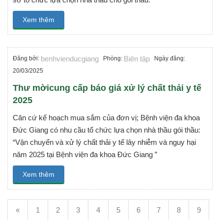
Xem thêm
benhvienducgiang
Biên tập
Đăng bởi:
Phòng:
Ngày đăng:
20/03/2025
Thư mờicung cấp báo giá xử lý chất thải y tế
2025
Căn cứ kế hoạch mua sắm của đơn vị; Bệnh viện đa khoa
Đức Giang có nhu cầu tổ chức lựa chọn nhà thầu gói thầu:
“Vận chuyển và xử lý chất thải y tế lây nhiễm và nguy hại
năm 2025 tại Bệnh viện đa khoa Đức Giang ”
Xem thêm
«
1
2
3
4
5
6
7
8
9