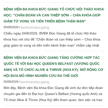
giá cạnh tranh để Bệnh viện thực hiện các bước đấu thầu theo
quy định hiện hành
BỆNH VIỆN ĐA KHOA ĐỨC GIANG TỔ CHỨC HỘI THẢO KHOA
HỌC: "CHẨN ĐOÁN VÀ CAN THIỆP SỚM – CHÌA KHÓA GIÚP
GIẢM TỬ VONG VÀ TIẾN TRIỂN BỆNH THẬN MẠN"
benhvienducgiang
05/08/2026 /
Chiều ngày 04/8/2026, BVĐK Đức Giang đã tổ chức Hội thảo
khoa học với chủ đề "Chẩn đoán và can thiệp sớm – Chìa khóa
giúp giảm tử vong và tiến triển bệnh thận mạn" nhằm cập nhật
những tiến bộ mới trong chẩn đoán, điều trị và quản lý bệnh thận
mạn cho đội ngũ cán bộ y tế.
BỆNH VIỆN ĐA KHOA ĐỨC GIANG TĂNG CƯỜNG HỢP TÁC
QUỐC TẾ VỚI ĐẠI HỌC QUEEN'S BELFAST (VƯƠNG QUỐC
ANH) VÀ TỔ CHỨC ALIVE & THRIVE (HOA KỲ): MỞ RỘNG CƠ
HỘI ĐƯA MÔ HÌNH NGHIÊN CỨU RA THẾ GIỚI
benhvienducgiang
05/08/2026 /
Mới đây, Bệnh viện Đa khoa Đức Giang đã vinh dự đón tiếp đoàn
chuyên gia đến từ Đại học Queen's Belfast (Vương quốc Anh) và
Tổ chức Alive & Thrive (Hoa Kỳ) đến tham quan, làm việc và trao
đổi chuyên môn về dinh dưỡng bà mẹ - trẻ em, phát triển Ngân