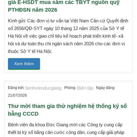
giá E-HSDT mua sắm các TBYT nguồn quỹ
PTHĐSN năm 2026
Kính gửi: Các đơn vị tư vấn tại Việt Nam Căn cứ Quyết định
số 2656/QĐ-SYT ngày 10 tháng 12 năm 2025 của Sở Y tế
Hà Nội về việc giao chỉ tiêu kế hoạch phát triển kinh tế- xã
hội và dự toán thu chi ngân sách năm 2026 cho các đơn vị
thuộc Sở Y tế Hà Nội;
Xem thêm
benhvienducgiang
Biên tập
Đăng bởi:
Phòng:
Ngày đăng:
21/07/2026
Thư mời tham gia thử nghiệm hệ thống ký số
bằng CCCD
Bệnh viện đa khoa Đức Giang mời các Công ty cung cấp
thiết bị ký số bằng căn cước công dân, cung cấp giải pháp