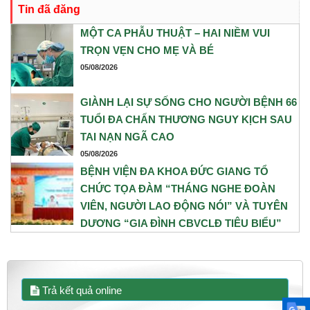
Tin đã đăng
trứng phải. Trước những yếu tố nguy cơ, ê-kíp Khoa Sản và Khoa
Gây mê Hồi sức đã phối hợp chặt chẽ, xây dựng phương án phẫu
MỘT CA PHẪU THUẬT – HAI NIỀM VUI
thuật tối ưu nhằm đảm bảo an toàn cao nhất cho cả mẹ và bé.
TRỌN VẸN CHO MẸ VÀ BÉ
05/08/2026
GIÀNH LẠI SỰ SỐNG CHO NGƯỜI BỆNH 66
TUỔI ĐA CHẤN THƯƠNG NGUY KỊCH SAU
TAI NẠN NGÃ CAO
05/08/2026
BỆNH VIỆN ĐA KHOA ĐỨC GIANG TỔ
CHỨC TỌA ĐÀM “THÁNG NGHE ĐOÀN
VIÊN, NGƯỜI LAO ĐỘNG NÓI” VÀ TUYÊN
DƯƠNG “GIA ĐÌNH CBVCLĐ TIÊU BIỂU”
NĂM 2026
31/07/2026
Trả kết quả online