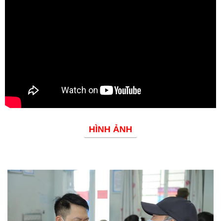
Đoàn thanh niên
HÌNH ẢNH
Phòng chống dịch bệnh