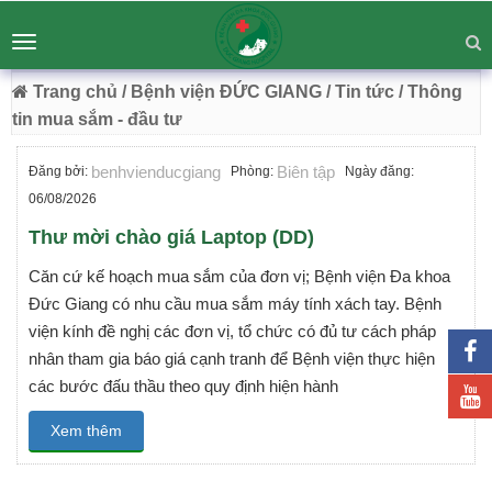
BỆNH VIỆN ĐA KHOA ĐỨC GIANG
Tư vấn
Liên hệ
Toggle
Chuyên Sâu - Tận Tâm - Vươn Tầm
navigation
54 Trường Lâm, Việt Hưng, Hà Nội
Trang chủ
/ Bệnh viện ĐỨC GIANG
/ Tin tức
/ Thông
tin mua sắm - đầu tư
benhvienducgiang
Biên tập
Đăng bởi:
Phòng:
Ngày đăng:
06/08/2026
Thư mời chào giá Laptop (DD)
Căn cứ kế hoạch mua sắm của đơn vị; Bệnh viện Đa khoa
Đức Giang có nhu cầu mua sắm máy tính xách tay. Bệnh
viện kính đề nghị các đơn vị, tổ chức có đủ tư cách pháp
nhân tham gia báo giá cạnh tranh để Bệnh viện thực hiện
các bước đấu thầu theo quy định hiện hành
Xem thêm