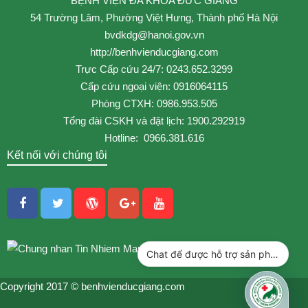
BỆNH VIỆN ĐA KHOA ĐỨC GIANG
54 Trường Lâm, Phường Việt Hưng, Thành phố Hà Nội
bvdkdg@hanoi.gov.vn
http://benhvienducgiang.com
Trực Cấp cứu 24/7: 0243.652.3299
Cấp cứu ngoại viện: 0916064115
Phòng CTXH: 0986.953.505
Tổng đài CSKH và đặt lịch: 1900.292919
Hotline: 0966.381.616
Kết nối với chúng tôi
Chat để được hỗ trợ sản phẩm
Copyright 2017 © benhvienducgiang.com