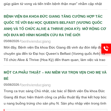
giúp giảm tử vong và tiến triển bệnh thận mạn" nhằm cập nhật
những tiến bộ mới trong chẩn đoán, điều trị và quản lý bệnh thận
mạn cho đội ngũ cán bộ y tế.
BỆNH VIỆN ĐA KHOA ĐỨC GIANG TĂNG CƯỜNG HỢP TÁC
QUỐC TẾ VỚI ĐẠI HỌC QUEEN'S BELFAST (VƯƠNG QUỐC
ANH) VÀ TỔ CHỨC ALIVE & THRIVE (HOA KỲ): MỞ RỘNG CƠ
HỘI ĐƯA MÔ HÌNH NGHIÊN CỨU RA THẾ GIỚI
benhvienducgiang
05/08/2026 /
Mới đây, Bệnh viện Đa khoa Đức Giang đã vinh dự đón tiếp đoàn
chuyên gia đến từ Đại học Queen's Belfast (Vương quốc Anh) và
Tổ chức Alive & Thrive (Hoa Kỳ) đến tham quan, làm việc và trao
đổi chuyên môn về dinh dưỡng bà mẹ - trẻ em, phát triển Ngân
hàng sữa mẹ, vi sinh, phân tích y sinh, đồng thời thảo luận các
MỘT CA PHẪU THUẬT – HAI NIỀM VUI TRỌN VẸN CHO MẸ VÀ
định hướng hợp tác nghiên cứu khoa học và chuyển giao tri thức
BÉ
trong thời gian tới.
benhvienducgiang
05/08/2026 /
Trong ca trực sáng Chủ nhật, các bác sĩ Bệnh viện Đa khoa Đức
Giang đã thực hiện thành công ca phẫu thuật lấy thai kết hợp bóc
u nang buồng trứng cho sản phụ N. Sản phụ nhập viện trong tình
trạng chuyển dạ con so, ngôi ngược, kèm theo khối u nang buồng