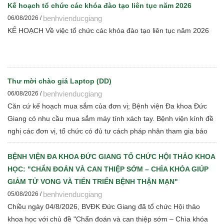
Kế hoạch tổ chức các khóa đào tạo liên tục năm 2026
benhvienducgiang
06/08/2026 /
KẾ HOẠCH Về việc tổ chức các khóa đào tạo liên tục năm 2026
Thư mời chào giá Laptop (DD)
benhvienducgiang
06/08/2026 /
Căn cứ kế hoạch mua sắm của đơn vị; Bệnh viện Đa khoa Đức
Giang có nhu cầu mua sắm máy tính xách tay. Bệnh viện kính đề
nghị các đơn vị, tổ chức có đủ tư cách pháp nhân tham gia báo
giá cạnh tranh để Bệnh viện thực hiện các bước đấu thầu theo
quy định hiện hành
BỆNH VIỆN ĐA KHOA ĐỨC GIANG TỔ CHỨC HỘI THẢO KHOA
HỌC: "CHẨN ĐOÁN VÀ CAN THIỆP SỚM – CHÌA KHÓA GIÚP
GIẢM TỬ VONG VÀ TIẾN TRIỂN BỆNH THẬN MẠN"
benhvienducgiang
05/08/2026 /
Chiều ngày 04/8/2026, BVĐK Đức Giang đã tổ chức Hội thảo
khoa học với chủ đề "Chẩn đoán và can thiệp sớm – Chìa khóa