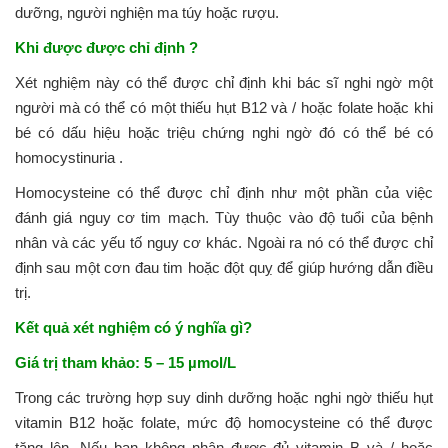
dưỡng, người nghiện ma túy hoặc rượu.
Khi được được chỉ định ?
Xét nghiệm này có thể được chỉ định khi bác sĩ nghi ngờ một
người mà có thể có một thiếu hụt B12 và / hoặc folate hoặc khi
bé có dấu hiệu hoặc triệu chứng nghi ngờ đó có thể bé có
homocystinuria .
Homocysteine ​​có thể được chỉ định như một phần của việc
đánh giá nguy cơ tim mạch. Tùy thuộc vào độ tuổi của bệnh
nhân và các yếu tố nguy cơ khác. Ngoài ra nó có thể được chỉ
định sau một cơn đau tim hoặc đột quỵ để giúp hướng dẫn điều
trị.
Kết quả xét nghiệm có ý nghĩa gì?
Giá trị tham khảo: 5 – 15 µmol/L
Trong các trường hợp suy dinh dưỡng hoặc nghi ngờ thiếu hụt
vitamin B12 hoặc folate, mức độ homocysteine ​​có thể được
tăng lên. Nếu bạn không nhận được đủ vitamin B và / hoặc