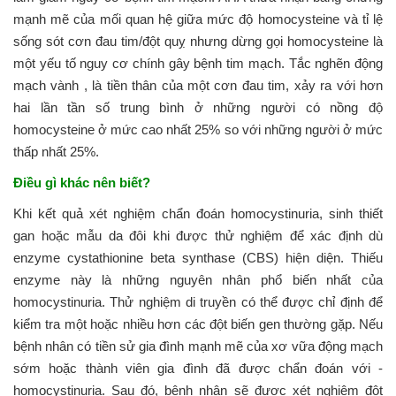
mạnh mẽ của mối quan hệ giữa mức độ homocysteine ​​và tỉ lệ
sống sót cơn đau tim/đột quỵ nhưng dừng gọi homocysteine ​​là
một yếu tố nguy cơ chính gây bệnh tim mạch. Tắc nghẽn động
mạch vành , là tiền thân của một cơn đau tim, xảy ra với hơn
hai lần tần số trung bình ở những người có nồng độ
homocysteine ​​ở mức cao nhất 25% so với những người ở mức
thấp nhất 25%.
Điều gì khác nên biết?
Khi kết quả xét nghiệm chẩn đoán homocystinuria, sinh thiết
gan hoặc mẫu da đôi khi được thử nghiệm để xác định dù
enzyme cystathionine beta synthase (CBS) hiện diện. Thiếu
enzyme này là những nguyên nhân phổ biến nhất của
homocystinuria. Thử nghiệm di truyền có thể được chỉ định để
kiểm tra một hoặc nhiều hơn các đột biến gen thường gặp. Nếu
bệnh nhân có tiền sử gia đình mạnh mẽ của xơ vữa động mạch
sớm hoặc thành viên gia đình đã được chẩn đoán với -
homocystinuria. Sau đó, bệnh nhân sẽ được xét nghiệm đột