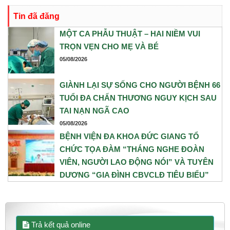
trạng chuyển dạ con so, ngôi ngược, kèm theo khối u nang buồng
Tin đã đăng
trứng phải. Trước những yếu tố nguy cơ, ê-kíp Khoa Sản và Khoa
Gây mê Hồi sức đã phối hợp chặt chẽ, xây dựng phương án phẫu
MỘT CA PHẪU THUẬT – HAI NIỀM VUI
thuật tối ưu nhằm đảm bảo an toàn cao nhất cho cả mẹ và bé.
TRỌN VẸN CHO MẸ VÀ BÉ
05/08/2026
GIÀNH LẠI SỰ SỐNG CHO NGƯỜI BỆNH 66
TUỔI ĐA CHẤN THƯƠNG NGUY KỊCH SAU
TAI NẠN NGÃ CAO
05/08/2026
BỆNH VIỆN ĐA KHOA ĐỨC GIANG TỔ
CHỨC TỌA ĐÀM “THÁNG NGHE ĐOÀN
VIÊN, NGƯỜI LAO ĐỘNG NÓI” VÀ TUYÊN
DƯƠNG “GIA ĐÌNH CBVCLĐ TIÊU BIỂU”
NĂM 2026
31/07/2026
Trả kết quả online