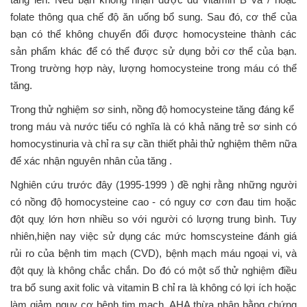
folate thông qua chế độ ăn uống bổ sung. Sau đó, cơ thể của
bạn có thể không chuyển đổi được homocysteine thành ​​các
sản phẩm khác để có thể được sử dụng bởi cơ thể của bạn.
Trong trường hợp này, lượng homocysteine ​​trong máu có thể
tăng.
Trong thử nghiệm sơ sinh, nồng độ homocysteine tăng đáng kể ​​
trong máu và nước tiểu có nghĩa là có khả năng trẻ sơ sinh có
homocystinuria và chỉ ra sự cần thiết phải thử nghiệm thêm nữa
để xác nhận nguyên nhân của tăng .
Nghiên cứu trước đây (1995-1999 ) đề nghị rằng những người
có nồng độ homocysteine ​​cao - có nguy cơ cơn đau tim hoặc
đột quỵ lớn hơn nhiều so với người có lượng trung bình. Tuy
nhiên,hiện nay việc sử dụng các mức homscysteine ​​đánh giá
rủi ro của bệnh tim mạch (CVD), bệnh mạch máu ngoại vi, và
đột quỵ là không chắc chắn. Do đó có một số thử nghiệm điều
tra bổ sung axit folic và vitamin B chỉ ra là không có lợi ích hoặc
làm giảm nguy cơ bệnh tim mạch. AHA thừa nhận bằng chứng