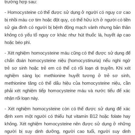
trường hợp sau:
- Homocysteine ​​có thể được sử dụng ở người có nguy cơ cao
bị nhồi máu cơ tim hoặc đột quỵ, có thể hữu ích ở người có tiền
sử gia đình có người bị bệnh động mạch vành nhưng bản thân
không có yếu tố nguy cơ khác như hút thuốc lá, huyết áp cao
hoặc béo phì.
- Xét nghiệm homocysteine ​​máu cũng có thể được sử dụng để
chẩn đoán homocysteine niệu (homocystinuria) nếu nghi ngờ
trẻ sơ sinh hoặc trẻ em có thể có rối loạn di truyền. Khi xét
nghiệm sàng lọc methionine huyết tương ở trẻ sơ sinh,
methionine tăng có thể dấu hiệu của homocysteine niệu, cần
phải xét nghiệm tiếp homocysteine ​​máu và nước tiểu để xác
nhận rối loạn này.
- Xét nghiệm homocysteine còn có thể được sử dụng ​​để xác
định xem một người có thiếu hụt vitamin B12 hoặc folate hay
không. Xét nghiệm homocysteine ​​nên được sử dụng ở những
người bị suy dinh dưỡng, người cao tuổi, người suy dinh