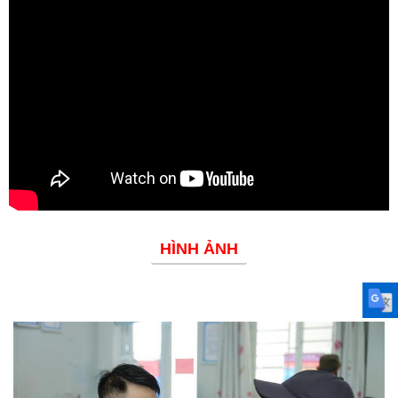
Đoàn thanh niên
HÌNH ẢNH
Phòng chống dịch bệnh