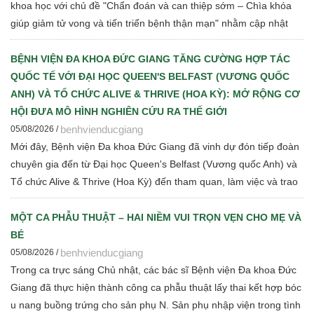
khoa học với chủ đề "Chẩn đoán và can thiệp sớm – Chìa khóa
giúp giảm tử vong và tiến triển bệnh thận mạn" nhằm cập nhật
những tiến bộ mới trong chẩn đoán, điều trị và quản lý bệnh thận
mạn cho đội ngũ cán bộ y tế.
BỆNH VIỆN ĐA KHOA ĐỨC GIANG TĂNG CƯỜNG HỢP TÁC
QUỐC TẾ VỚI ĐẠI HỌC QUEEN'S BELFAST (VƯƠNG QUỐC
ANH) VÀ TỔ CHỨC ALIVE & THRIVE (HOA KỲ): MỞ RỘNG CƠ
HỘI ĐƯA MÔ HÌNH NGHIÊN CỨU RA THẾ GIỚI
benhvienducgiang
05/08/2026 /
Mới đây, Bệnh viện Đa khoa Đức Giang đã vinh dự đón tiếp đoàn
chuyên gia đến từ Đại học Queen's Belfast (Vương quốc Anh) và
Tổ chức Alive & Thrive (Hoa Kỳ) đến tham quan, làm việc và trao
đổi chuyên môn về dinh dưỡng bà mẹ - trẻ em, phát triển Ngân
hàng sữa mẹ, vi sinh, phân tích y sinh, đồng thời thảo luận các
MỘT CA PHẪU THUẬT – HAI NIỀM VUI TRỌN VẸN CHO MẸ VÀ
định hướng hợp tác nghiên cứu khoa học và chuyển giao tri thức
BÉ
trong thời gian tới.
benhvienducgiang
05/08/2026 /
Trong ca trực sáng Chủ nhật, các bác sĩ Bệnh viện Đa khoa Đức
Giang đã thực hiện thành công ca phẫu thuật lấy thai kết hợp bóc
u nang buồng trứng cho sản phụ N. Sản phụ nhập viện trong tình