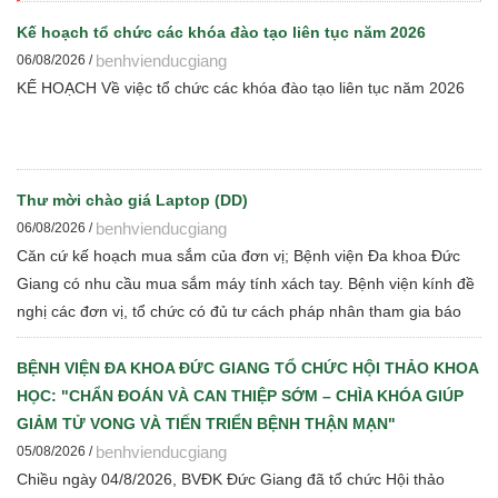
Kế hoạch tổ chức các khóa đào tạo liên tục năm 2026
benhvienducgiang
06/08/2026 /
KẾ HOẠCH Về việc tổ chức các khóa đào tạo liên tục năm 2026
Thư mời chào giá Laptop (DD)
benhvienducgiang
06/08/2026 /
Căn cứ kế hoạch mua sắm của đơn vị; Bệnh viện Đa khoa Đức
Giang có nhu cầu mua sắm máy tính xách tay. Bệnh viện kính đề
nghị các đơn vị, tổ chức có đủ tư cách pháp nhân tham gia báo
giá cạnh tranh để Bệnh viện thực hiện các bước đấu thầu theo
quy định hiện hành
BỆNH VIỆN ĐA KHOA ĐỨC GIANG TỔ CHỨC HỘI THẢO KHOA
HỌC: "CHẨN ĐOÁN VÀ CAN THIỆP SỚM – CHÌA KHÓA GIÚP
GIẢM TỬ VONG VÀ TIẾN TRIỂN BỆNH THẬN MẠN"
benhvienducgiang
05/08/2026 /
Chiều ngày 04/8/2026, BVĐK Đức Giang đã tổ chức Hội thảo