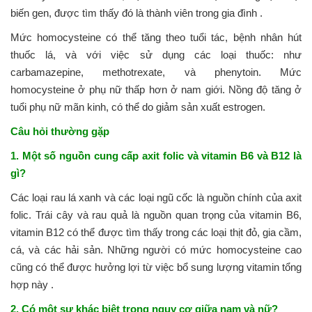
biến gen, được tìm thấy đó là thành viên trong gia đình .
Mức homocysteine ​​có thể tăng theo tuổi tác, bệnh nhân hút
thuốc lá, và với việc sử dụng các loại thuốc: như
carbamazepine, methotrexate, và phenytoin. Mức
homocysteine ​ở phụ nữ thấp hơn ở nam giới. Nồng độ tăng ở
tuổi phụ nữ mãn kinh, có thể do giảm sản xuất estrogen.
Câu hỏi thường gặp
1. Một số nguồn cung cấp axit folic và vitamin B6 và B12 là
gì?
Các loại rau lá xanh và các loại ngũ cốc là nguồn chính của axit
folic. Trái cây và rau quả là nguồn quan trọng của vitamin B6,
vitamin B12 có thể được tìm thấy trong các loại thịt đỏ, gia cầm,
cá, và các hải sản. Những người có mức homocysteine ​​cao
cũng có thể được hưởng lợi từ việc bổ sung lượng vitamin tổng
hợp này .
2. Có một sự khác biệt trong nguy cơ giữa nam và nữ?