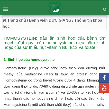
BỆNH VIỆN ĐA KHOA ĐỨC GIANG
Tư vấn
Liên hệ
Toggle
Chuyên Sâu - Tận Tâm - Vươn Tầm
navigation
54 Trường Lâm, Việt Hưng, Hà Nội
Trang chủ
/ Bệnh viện ĐỨC GIANG
/ Thông tin khoa
học
HOMOSYSTEIN: dấu ấn sinh học của bệnh tim
mạch, đột quỵ, của homocysteine niệu bẩm sinh
hoặc của sự thiếu hụt vitamin B6, B12 và folate
1. Sinh học của homocysteine
Homocysteine (Hcy) được tổng hợp theo con đường khử
methyl của methionine (Met) từ thức ăn protein động vật.
Homocysteine có trong huyết tương dưới 4 dạng: khoảng 1%
dưới dạng thiol tự do, 70-80% dạng disulphide gắn protein huyết
tương (chủ yếu gắn với albumin) và 20-30% tự kết hợp với
nhau thành các homocysteine dimer hoặc với các thiol khác.
Homocysteine là một chất then chốt (key) của chu trình methyl