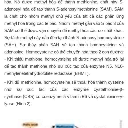
hóa. Nó được methyl hóa để thành methionine, chất này S-
adenosyl hóa để tạo thành S-adenosylmethionine (SAM). SAM
là chất cho nhóm methyl chủ yếu của tất cả các phản ứng
methyl hóa trong các tế bào. Nhóm methyl gắn vào S bậc 3 của
SAM có thể được vận chuyển để methyl hóa các cơ chất khác.
Sự tách methyl này dẫn đến tạo thành S-adenosylhomocysteine
(SAH). Sự thủy phân SAH sẽ tạo thành homocysteine và
adenosine. Homocysteine có thể chuyển hóa theo 2 con đường:
- Khi thiếu methione, homocysteine sẽ được methyl hóa trở lại
để tạo thành methione nhờ sự xúc tác của enzyme N5, N10-
methylenetetrahydrofolate reductase (BHMT).
- Khi đủ methionine, homocysteine sẽ thoái hóa thành cysteine
nhờ sự xúc tác của các enzyme cystathionine-β-
synthase (CBS) có coenzyme là vitamin B6 và cystathionine-γ-
lyase (Hình 2).