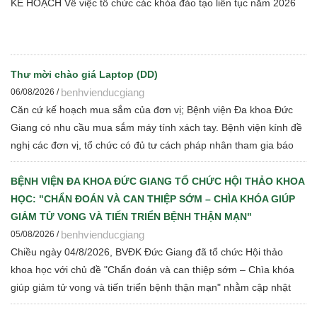
KẾ HOẠCH Về việc tổ chức các khóa đào tạo liên tục năm 2026
Thư mời chào giá Laptop (DD)
benhvienducgiang
06/08/2026 /
Căn cứ kế hoạch mua sắm của đơn vị; Bệnh viện Đa khoa Đức
Giang có nhu cầu mua sắm máy tính xách tay. Bệnh viện kính đề
nghị các đơn vị, tổ chức có đủ tư cách pháp nhân tham gia báo
giá cạnh tranh để Bệnh viện thực hiện các bước đấu thầu theo
quy định hiện hành
BỆNH VIỆN ĐA KHOA ĐỨC GIANG TỔ CHỨC HỘI THẢO KHOA
HỌC: "CHẨN ĐOÁN VÀ CAN THIỆP SỚM – CHÌA KHÓA GIÚP
GIẢM TỬ VONG VÀ TIẾN TRIỂN BỆNH THẬN MẠN"
benhvienducgiang
05/08/2026 /
Chiều ngày 04/8/2026, BVĐK Đức Giang đã tổ chức Hội thảo
khoa học với chủ đề "Chẩn đoán và can thiệp sớm – Chìa khóa
giúp giảm tử vong và tiến triển bệnh thận mạn" nhằm cập nhật
những tiến bộ mới trong chẩn đoán, điều trị và quản lý bệnh thận