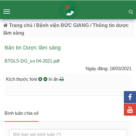
BỆNH VIỆN ĐA KHOA ĐỨC GIANG
Tư vấn
Liên hệ
Toggle
Chuyên Sâu - Tận Tâm - Vươn Tầm
navigation
54 Trường Lâm, Việt Hưng, Hà Nội
Trang chủ
/ Bệnh viện ĐỨC GIANG
/ Thông tin dược
lâm sàng
Bản tin Dược lâm sàng
BTDLS-DG_so 04-2021.pdf
Ngày đăng: 18/03/2021
Kích thước font
In ấn
Bình luận chia sẻ