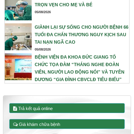
thuật tối ưu nhằm đảm bảo an toàn cao nhất cho cả mẹ và bé.
TRỌN VẸN CHO MẸ VÀ BÉ
05/08/2026
GIÀNH LẠI SỰ SỐNG CHO NGƯỜI BỆNH 66
TUỔI ĐA CHẤN THƯƠNG NGUY KỊCH SAU
TAI NẠN NGÃ CAO
05/08/2026
BỆNH VIỆN ĐA KHOA ĐỨC GIANG TỔ
CHỨC TỌA ĐÀM “THÁNG NGHE ĐOÀN
VIÊN, NGƯỜI LAO ĐỘNG NÓI” VÀ TUYÊN
DƯƠNG “GIA ĐÌNH CBVCLĐ TIÊU BIỂU”
NĂM 2026
31/07/2026
Trả kết quả online
Giá khám chữa bệnh