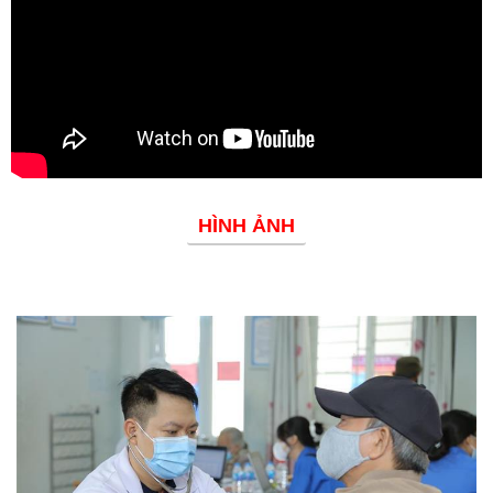
Đoàn thanh niên
HÌNH ẢNH
Phòng chống dịch bệnh