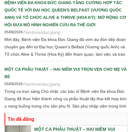
mạn cho đội ngũ cán bộ y tế.
BỆNH VIỆN ĐA KHOA ĐỨC GIANG TĂNG CƯỜNG HỢP TÁC
QUỐC TẾ VỚI ĐẠI HỌC QUEEN'S BELFAST (VƯƠNG QUỐC
ANH) VÀ TỔ CHỨC ALIVE & THRIVE (HOA KỲ): MỞ RỘNG CƠ
HỘI ĐƯA MÔ HÌNH NGHIÊN CỨU RA THẾ GIỚI
benhvienducgiang
05/08/2026 /
Mới đây, Bệnh viện Đa khoa Đức Giang đã vinh dự đón tiếp đoàn
chuyên gia đến từ Đại học Queen's Belfast (Vương quốc Anh) và
Tổ chức Alive & Thrive (Hoa Kỳ) đến tham quan, làm việc và trao
đổi chuyên môn về dinh dưỡng bà mẹ - trẻ em, phát triển Ngân
hàng sữa mẹ, vi sinh, phân tích y sinh, đồng thời thảo luận các
MỘT CA PHẪU THUẬT – HAI NIỀM VUI TRỌN VẸN CHO MẸ VÀ
định hướng hợp tác nghiên cứu khoa học và chuyển giao tri thức
BÉ
trong thời gian tới.
benhvienducgiang
05/08/2026 /
Trong ca trực sáng Chủ nhật, các bác sĩ Bệnh viện Đa khoa Đức
Giang đã thực hiện thành công ca phẫu thuật lấy thai kết hợp bóc
u nang buồng trứng cho sản phụ N. Sản phụ nhập viện trong tình
trạng chuyển dạ con so, ngôi ngược, kèm theo khối u nang buồng
Tin đã đăng
trứng phải. Trước những yếu tố nguy cơ, ê-kíp Khoa Sản và Khoa
Gây mê Hồi sức đã phối hợp chặt chẽ, xây dựng phương án phẫu
MỘT CA PHẪU THUẬT – HAI NIỀM VUI