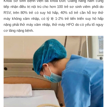
Khoa Sơ sinh Bệnh viện đa khoa Đức Giang hàng năm cũng
tiếp nhận điều trị nội trú cho hơn 100 trẻ sơ sinh viêm phổi do
RSV, trên 80% trẻ có suy hô hấp, 40% số trẻ cần hỗ trợ thở
máy không xâm nhập, có tỷ lệ 1-2% trẻ tiến triển suy hô hấp
nặng phải thở máy xâm nhập, thở máy HFO do có yếu tố nguy
cơ tăng nặng bệnh.