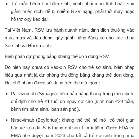
Trẻ mắc bệnh tim bẩm sinh, bệnh phổi mạn tính hoặc suy
giảm miễn dịch: dễ bị nhiễm RSV nặng, phải thở máy hoặc
hỗ trợ oxy kéo dài.
Tại Việt Nam, RSV lưu hành quanh năm, đỉnh dịch thường vào
mùa mưa và đầu đông, gây gánh nặng đáng kể cho các khoa
Sơ sinh và Hồi sức nhi.
Biện pháp dự phòng bằng kháng thể đơn dòng RSV
Do hiện nay chưa có vắc-xin RSV cho trẻ sơ sinh, biện pháp
hiệu quả nhất là dự phòng thụ động bằng kháng thể đơn dòng.
Hai chế phẩm được sử dụng trên thế giới gồm:
Palivizumab (Synagis): tiêm bắp hằng tháng trong mùa dịch,
chỉ định cho trẻ <1 tuổi có nguy cơ cao (sinh non <29 tuần,
bệnh tim bẩm sinh, loạn sản phổi).
Nirsevimab (Beyfortus): kháng thể thế hệ mới có thời gian
bảo vệ kéo dài 5–6 tháng chỉ sau 1 mũi tiêm, được FDA và
EMA phê duyệt năm 2023 cho tất cả trẻ sơ sinh trong mùa