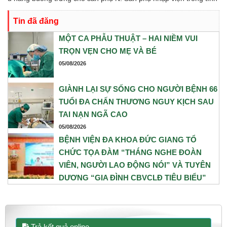
trạng chuyển dạ con so, ngôi ngược, kèm theo khối u nang buồng
Tin đã đăng
trứng phải. Trước những yếu tố nguy cơ, ê-kíp Khoa Sản và Khoa
Gây mê Hồi sức đã phối hợp chặt chẽ, xây dựng phương án phẫu
MỘT CA PHẪU THUẬT – HAI NIỀM VUI
thuật tối ưu nhằm đảm bảo an toàn cao nhất cho cả mẹ và bé.
TRỌN VẸN CHO MẸ VÀ BÉ
05/08/2026
GIÀNH LẠI SỰ SỐNG CHO NGƯỜI BỆNH 66
TUỔI ĐA CHẤN THƯƠNG NGUY KỊCH SAU
TAI NẠN NGÃ CAO
05/08/2026
BỆNH VIỆN ĐA KHOA ĐỨC GIANG TỔ
CHỨC TỌA ĐÀM “THÁNG NGHE ĐOÀN
VIÊN, NGƯỜI LAO ĐỘNG NÓI” VÀ TUYÊN
DƯƠNG “GIA ĐÌNH CBVCLĐ TIÊU BIỂU”
NĂM 2026
31/07/2026
Trả kết quả online