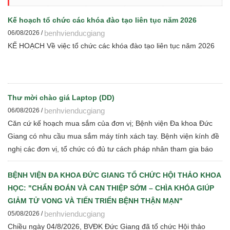
Kế hoạch tổ chức các khóa đào tạo liên tục năm 2026
benhvienducgiang
06/08/2026 /
KẾ HOẠCH Về việc tổ chức các khóa đào tạo liên tục năm 2026
Thư mời chào giá Laptop (DD)
benhvienducgiang
06/08/2026 /
Căn cứ kế hoạch mua sắm của đơn vị; Bệnh viện Đa khoa Đức
Giang có nhu cầu mua sắm máy tính xách tay. Bệnh viện kính đề
nghị các đơn vị, tổ chức có đủ tư cách pháp nhân tham gia báo
giá cạnh tranh để Bệnh viện thực hiện các bước đấu thầu theo
quy định hiện hành
BỆNH VIỆN ĐA KHOA ĐỨC GIANG TỔ CHỨC HỘI THẢO KHOA
HỌC: "CHẨN ĐOÁN VÀ CAN THIỆP SỚM – CHÌA KHÓA GIÚP
GIẢM TỬ VONG VÀ TIẾN TRIỂN BỆNH THẬN MẠN"
benhvienducgiang
05/08/2026 /
Chiều ngày 04/8/2026, BVĐK Đức Giang đã tổ chức Hội thảo