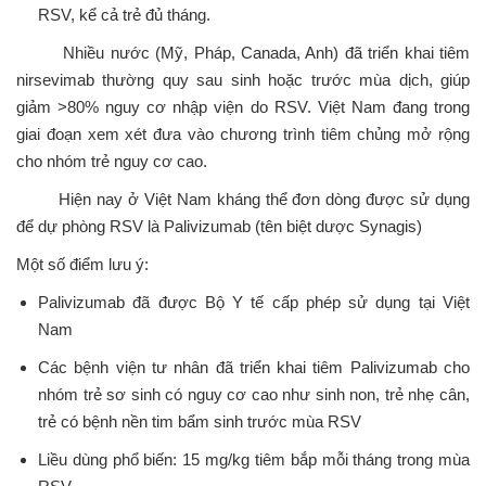
RSV, kể cả trẻ đủ tháng.
Nhiều nước (Mỹ, Pháp, Canada, Anh) đã triển khai tiêm
nirsevimab thường quy sau sinh hoặc trước mùa dịch, giúp
giảm >80% nguy cơ nhập viện do RSV. Việt Nam đang trong
giai đoạn xem xét đưa vào chương trình tiêm chủng mở rộng
cho nhóm trẻ nguy cơ cao.
Hiện nay ở Việt Nam kháng thể đơn dòng được sử dụng
để dự phòng RSV là Palivizumab (tên biệt dược Synagis)
Một số điểm lưu ý:
Palivizumab đã được Bộ Y tế cấp phép sử dụng tại Việt
Nam
Các bệnh viện tư nhân đã triển khai tiêm Palivizumab cho
nhóm trẻ sơ sinh có nguy cơ cao như sinh non, trẻ nhẹ cân,
trẻ có bệnh nền tim bẩm sinh trước mùa RSV
Liều dùng phổ biến: 15 mg/kg tiêm bắp mỗi tháng trong mùa