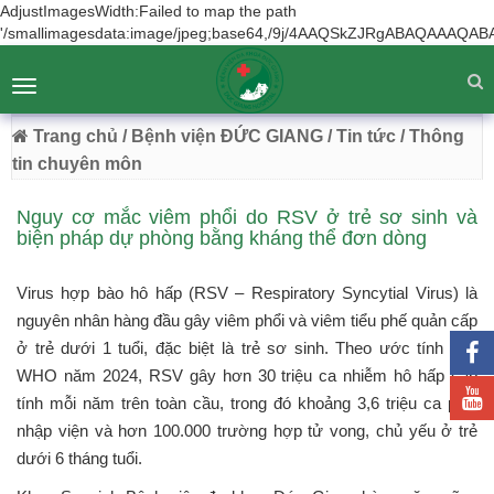
AdjustImagesWidth:Failed to map the path
'/smallimagesdata:image/jpeg;base64,/9j/4AAQSkZJRgA
BỆNH VIỆN ĐA KHOA ĐỨC GIANG
Tư vấn
Liên hệ
Toggle
Chuyên Sâu - Tận Tâm - Vươn Tầm
navigation
54 Trường Lâm, Việt Hưng, Hà Nội
Trang chủ
/ Bệnh viện ĐỨC GIANG
/ Tin tức
/ Thông
tin chuyên môn
Nguy cơ mắc viêm phổi do RSV ở trẻ sơ sinh và
biện pháp dự phòng bằng kháng thể đơn dòng
Virus hợp bào hô hấp (RSV – Respiratory Syncytial Virus) là
nguyên nhân hàng đầu gây viêm phổi và viêm tiểu phế quản cấp
ở trẻ dưới 1 tuổi, đặc biệt là trẻ sơ sinh. Theo ước tính của
WHO năm 2024, RSV gây hơn 30 triệu ca nhiễm hô hấp cấp
tính mỗi năm trên toàn cầu, trong đó khoảng 3,6 triệu ca phải
nhập viện và hơn 100.000 trường hợp tử vong, chủ yếu ở trẻ
dưới 6 tháng tuổi.