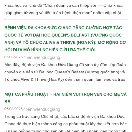
khoa học với chủ đề "Chẩn đoán và can thiệp sớm – Chìa khóa
giúp giảm tử vong và tiến triển bệnh thận mạn" nhằm cập nhật
những tiến bộ mới trong chẩn đoán, điều trị và quản lý bệnh thận
mạn cho đội ngũ cán bộ y tế.
BỆNH VIỆN ĐA KHOA ĐỨC GIANG TĂNG CƯỜNG HỢP TÁC
QUỐC TẾ VỚI ĐẠI HỌC QUEEN'S BELFAST (VƯƠNG QUỐC
ANH) VÀ TỔ CHỨC ALIVE & THRIVE (HOA KỲ): MỞ RỘNG CƠ
HỘI ĐƯA MÔ HÌNH NGHIÊN CỨU RA THẾ GIỚI
benhvienducgiang
05/08/2026 /
Mới đây, Bệnh viện Đa khoa Đức Giang đã vinh dự đón tiếp đoàn
chuyên gia đến từ Đại học Queen's Belfast (Vương quốc Anh) và
Tổ chức Alive & Thrive (Hoa Kỳ) đến tham quan, làm việc và trao
đổi chuyên môn về dinh dưỡng bà mẹ - trẻ em, phát triển Ngân
hàng sữa mẹ, vi sinh, phân tích y sinh, đồng thời thảo luận các
MỘT CA PHẪU THUẬT – HAI NIỀM VUI TRỌN VẸN CHO MẸ VÀ
định hướng hợp tác nghiên cứu khoa học và chuyển giao tri thức
BÉ
trong thời gian tới.
benhvienducgiang
05/08/2026 /
Trong ca trực sáng Chủ nhật, các bác sĩ Bệnh viện Đa khoa Đức
Giang đã thực hiện thành công ca phẫu thuật lấy thai kết hợp bóc
u nang buồng trứng cho sản phụ N. Sản phụ nhập viện trong tình