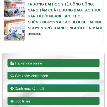
TRƯỜNG ĐẠI HỌC Y TẾ CÔNG CỘNG:
31/07/2026
NÂNG TẦM CHẤT LƯỢNG ĐÀO TẠO THỰC
HÀNH KHỐI NGÀNH SỨC KHỎE
NHỮNG NGƯỜI MẶC ÁO BLOUSE LẠI TÌNH
30/07/2026
NGUYỆN TRỞ THÀNH... NGƯỜI HIẾN MÁU!
30/07/2026
Trả kết quả online
Giá khám chữa bệnh
Danh mục kỹ thuật
Góc tri ân