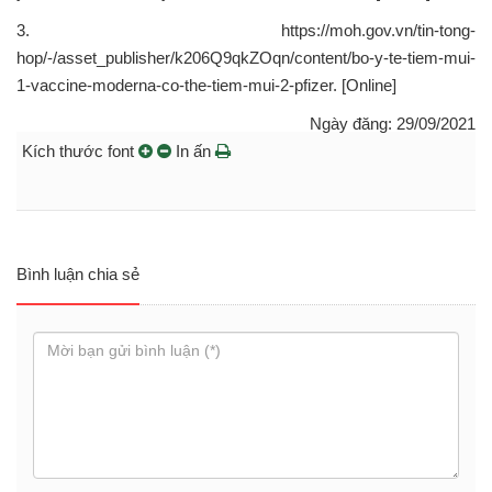
3. https://moh.gov.vn/tin-tong-
hop/-/asset_publisher/k206Q9qkZOqn/content/bo-y-te-tiem-mui-
1-vaccine-moderna-co-the-tiem-mui-2-pfizer. [Online]
Ngày đăng: 29/09/2021
Kích thước font
In ấn
Bình luận chia sẻ