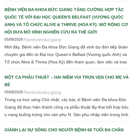
những tiến bộ mới trong chẩn đoán, điều trị và quản lý bệnh thận
mạn cho đội ngũ cán bộ y tế.
BỆNH VIỆN ĐA KHOA ĐỨC GIANG TĂNG CƯỜNG HỢP TÁC
QUỐC TẾ VỚI ĐẠI HỌC QUEEN'S BELFAST (VƯƠNG QUỐC
ANH) VÀ TỔ CHỨC ALIVE & THRIVE (HOA KỲ): MỞ RỘNG CƠ
HỘI ĐƯA MÔ HÌNH NGHIÊN CỨU RA THẾ GIỚI
benhvienducgiang
05/08/2026 /
Mới đây, Bệnh viện Đa khoa Đức Giang đã vinh dự đón tiếp đoàn
chuyên gia đến từ Đại học Queen's Belfast (Vương quốc Anh) và
Tổ chức Alive & Thrive (Hoa Kỳ) đến tham quan, làm việc và trao
đổi chuyên môn về dinh dưỡng bà mẹ - trẻ em, phát triển Ngân
hàng sữa mẹ, vi sinh, phân tích y sinh, đồng thời thảo luận các
MỘT CA PHẪU THUẬT – HAI NIỀM VUI TRỌN VẸN CHO MẸ VÀ
định hướng hợp tác nghiên cứu khoa học và chuyển giao tri thức
BÉ
trong thời gian tới.
benhvienducgiang
05/08/2026 /
Trong ca trực sáng Chủ nhật, các bác sĩ Bệnh viện Đa khoa Đức
Giang đã thực hiện thành công ca phẫu thuật lấy thai kết hợp bóc
u nang buồng trứng cho sản phụ N. Sản phụ nhập viện trong tình
trạng chuyển dạ con so, ngôi ngược, kèm theo khối u nang buồng
trứng phải. Trước những yếu tố nguy cơ, ê-kíp Khoa Sản và Khoa
GIÀNH LẠI SỰ SỐNG CHO NGƯỜI BỆNH 66 TUỔI ĐA CHẤN