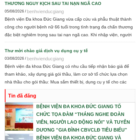
Gây mê Hồi sức đã phối hợp chặt chẽ, xây dựng phương án phẫu
THƯƠNG NGUY KỊCH SAU TAI NẠN NGÃ CAO
thuật tối ưu nhằm đảm bảo an toàn cao nhất cho cả mẹ và bé.
benhvienducgiang
05/08/2026 /
Bệnh viện Đa khoa Đức Giang vừa cấp cứu và phẫu thuật thành
công cho người bệnh nữ 66 tuổi trong tình trạng đa chấn thương
đặc biệt nghiêm trọng sau tai nạn ngã cao. Khi nhập viện, người
bệnh rơi vào sốc giảm thể tích do mất máu với hàng loạt tổn
thương nặng
Thư mời chào giá dịch vụ dụng cụ y tế
benhvienducgiang
03/08/2026 /
Bệnh viện đa khoa Đức Giang có nhu cầu tiếp nhận báo giá để
tham khảo, xây dựng giá gói thầu, làm cơ sở tổ chức lựa chọn
nhà thầu cho gói thầu: Mua sắm thiết bị, dụng cụ y tế cho các
khoa phòng năm 2026
Tin đã đăng
BỆNH VIỆN ĐA KHOA ĐỨC GIANG TỔ
CHỨC TỌA ĐÀM “THÁNG NGHE ĐOÀN
VIÊN, NGƯỜI LAO ĐỘNG NÓI” VÀ TUYÊN
DƯƠNG “GIA ĐÌNH CBVCLĐ TIÊU BIỂU”
NĂM 2026
BỆNH VIỆN ĐA KHOA ĐỨC GIANG VÀ