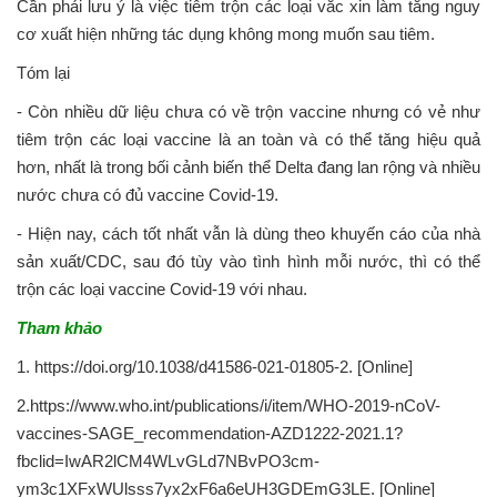
Cần phải lưu ý là việc tiêm trộn các loại vắc xin làm tăng nguy
cơ xuất hiện những tác dụng không mong muốn sau tiêm.
Tóm lại
- Còn nhiều dữ liệu chưa có về trộn vaccine nhưng có vẻ như
tiêm trộn các loại vaccine là an toàn và có thể tăng hiệu quả
hơn, nhất là trong bối cảnh biến thể Delta đang lan rộng và nhiều
nước chưa có đủ vaccine Covid-19.
- Hiện nay, cách tốt nhất vẫn là dùng theo khuyến cáo của nhà
sản xuất/CDC, sau đó tùy vào tình hình mỗi nước, thì có thể
trộn các loại vaccine Covid-19 với nhau.
Tham khảo
1. https://doi.org/10.1038/d41586-021-01805-2. [Online]
2.https://www.who.int/publications/i/item/WHO-2019-nCoV-
vaccines-SAGE_recommendation-AZD1222-2021.1?
fbclid=IwAR2lCM4WLvGLd7NBvPO3cm-
ym3c1XFxWUlsss7yx2xF6a6eUH3GDEmG3LE. [Online]