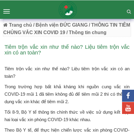
BỆNH VIỆN ĐA KHOA ĐỨC GIANG
Tư vấn
Liên hệ
Toggle
Chuyên Sâu - Tận Tâm - Vươn Tầm
navigation
54 Trường Lâm, Việt Hưng, Hà Nội
Trang chủ
/ Bệnh viện ĐỨC GIANG
/ THÔNG TIN TIÊM
CHỦNG VẮC XIN COVID 19
/ Thông tin chung
Tiêm trộn vắc xin như thế nào? Liệu tiêm trộn vắc
xin có an toàn?
Tiêm trộn vắc xin như thế nào? Liệu tiêm trộn vắc xin có an
toàn?
Trong trường hợp bất khả kháng khi nguồn cung vắc xin
COVID-19 mũi 1 đã tiêm không đủ để tiêm mũi 2 thì có thể sử
dụng vắc xin khác để tiêm mũi 2.
Tối 8-9, Bộ Y tế thông tin chính thức về việc sử dụng kết hợp
hai loại vắc xin phòng COVID-19 khác nhau.
Theo Bộ Y tế, để thực hiện chiến lược vắc xin phòng COVID-