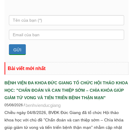
Bài viết mới nhất
BỆNH VIỆN ĐA KHOA ĐỨC GIANG TỔ CHỨC HỘI THẢO KHOA
HỌC: "CHẨN ĐOÁN VÀ CAN THIỆP SỚM – CHÌA KHÓA GIÚP
GIẢM TỬ VONG VÀ TIẾN TRIỂN BỆNH THẬN MẠN"
benhvienducgiang
05/08/2026 /
Chiều ngày 04/8/2026, BVĐK Đức Giang đã tổ chức Hội thảo
khoa học với chủ đề "Chẩn đoán và can thiệp sớm – Chìa khóa
giúp giảm tử vong và tiến triển bệnh thận mạn" nhằm cập nhật