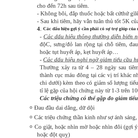
cho đến 72h sau tiêm.
- Không bôi, đắp thuốc hoặc bất cứthứ gìlê
- Sau khi tiêm, hãy vẫn tuân thủ tốt 5K củ
4
.
Các dấu hiệu gợi ý cần phải có sự trợ giúp của 
-
Các dấu hiệu thông thường diễn biến n
độC, sưng/đỏ lan rộng tại chỗ tiêm, đau
hoặc tụt huyết áp, kẹt huyết áp…
-
Các dấu hiệu nghi ngờ giảm tiểu cầu hu
Thường xảy ra từ 4 – 28 ngày sau tiêm
thành cục máu đông tại các vị trí khác n
chi dưới) kèm theo có giảm số lượng tiểu
tỉ lệ gặp của hội chứng này từ 1-3 trên 1
Các triệu chứng có thể gặp do giảm tiể
Đau đầu dai dẳng, dữ dội
o
Các triệu chứng thần kinh như sợ ánh sáng,
o
Co giật, hoặc nhìn mờ hoặc nhìn đôi (gợi 
o
hoặc đột quỵ)