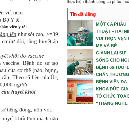
nghiên cứu khoa học và chuyển gi
thực hiện thành công ca phẫu thuậ
thức trong thời gian tới.
thai kết hợp bóc u nang buồng tr
n vết tiêm.
Tin đã đăng
cho sản phụ N. Sản phụ nhập việ
a Bộ Y tế.
trong tình trạng chuyển dạ con so
MỘT CA PHẪU
nhân viên y tế:
ngược, kèm theo khối u nang bu
THUẬT – HAI N
ặng lên
như sốt cao, >=39
trứng phải. Trước những yếu tố n
VUI TRỌN VẸN
 cơ dữ dội, tăng huyết áp
cơ, ê-kíp Khoa Sản và Khoa Gây
MẸ VÀ BÉ
Hồi sức đã phối hợp chặt chẽ, xâ
GIÀNH LẠI SỰ
05/08/2026
yết khối do vaccine
dựng phương án phẫu thuật tối ư
SỐNG CHO NG
 vaccine. Bệnh do sự tạo
nhằm đảm bảo an toàn cao nhất 
BỆNH 66 TUỔI 
hau của cơ thể (não, bụng,
cả mẹ và bé.
CHẤN THƯƠN
 cầu. Theo số liệu của Úc,
NGUY KỊCH SAU
BỆNH VIỆN ĐA
00,000 người.
NẠN NGÃ CAO
KHOA ĐỨC GI
u cầu huyết khối
TỔ CHỨC TỌA
05/08/2026
“THÁNG NGHE
 sợ tiếng động, nôn vọt.
ĐOÀN VIÊN, N
LAO ĐỘNG NÓI
ý huyết khối tĩnh mạch não
TUYÊN DƯƠNG