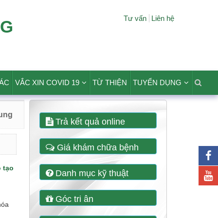
Tư vấn
Liên hệ
NG
TÁC
VẮC XIN COVID 19
TỪ THIỆN
TUYỂN DỤNG
hung
Trả kết quả online
Giá khám chữa bệnh
 tạo
Danh mục kỹ thuật
Góc tri ân
hóa