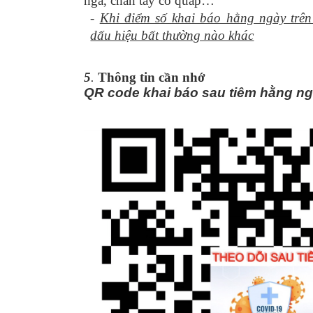
ngã, chân tay co quắp…
-
Khi điểm số khai báo hằng ngày trên
dấu hiệu bất thường nào khác
5
.
Thông tin cần nhớ
QR code khai báo sau tiêm hằng n