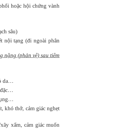
“GIA ĐÌNH CB
 phổi hoặc hội chứng vành
TIÊU BIỂU” NĂ
2026
31/07/2026
ạch sâu)
t nội tạng (đi ngoài phân
ng nặng (phản vệ) sau tiêm
đỏ da…
n đặc…
 bụng…
t, khó thở, cảm giác nghẹt
g/xây xẩm, cảm giác muốn