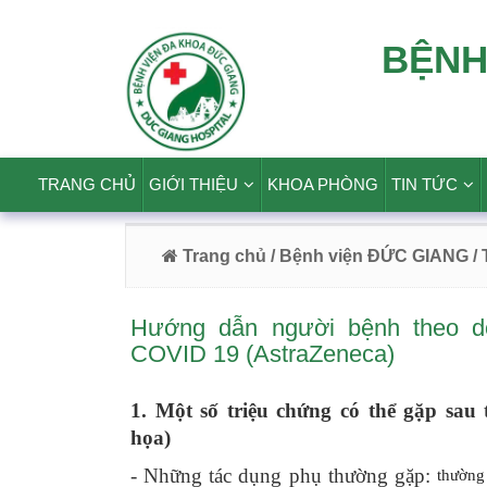
BỆNH
TRANG CHỦ
GIỚI THIỆU
KHOA PHÒNG
TIN TỨC
Trang chủ
/ Bệnh viện ĐỨC GIANG
/
Hướng dẫn người bệnh theo dõ
COVID 19 (AstraZeneca)
1. Một số triệu chứng có thể gặp sau 
họa)
- Những tác dụng phụ thường gặp:
thường