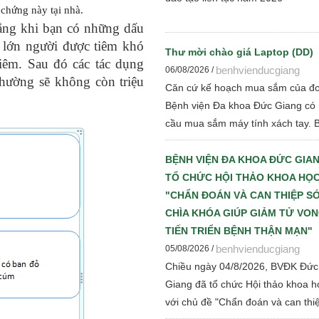
 chứng này tại nhà.
lắng khi bạn có những dấu
 lớn người được tiêm khó
Thư mời chào giá Laptop (DD)
iêm. Sau đó các tác dụng
benhvienducgiang
06/08/2026 /
hường sẽ không còn triệu
Căn cứ kế hoạch mua sắm của đơ
Bệnh viện Đa khoa Đức Giang có
cầu mua sắm máy tính xách tay. 
viện kính đề nghị các đơn vị, tổ c
có đủ tư cách pháp nhân tham gi
BỆNH VIỆN ĐA KHOA ĐỨC GIA
giá cạnh tranh để Bệnh viện thực 
TỔ CHỨC HỘI THẢO KHOA HỌC
các bước đấu thầu theo quy định 
"CHẨN ĐOÁN VÀ CAN THIỆP S
hành
CHÌA KHÓA GIÚP GIẢM TỬ VO
TIẾN TRIỂN BỆNH THẬN MẠN"
benhvienducgiang
05/08/2026 /
Chiều ngày 04/8/2026, BVĐK Đức
Giang đã tổ chức Hội thảo khoa h
với chủ đề "Chẩn đoán và can thi