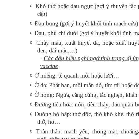
Khó thở hoặc đau ngực (gợi ý thuyên tắc
o
cấp)
Đau bụng (gợi ý huyết khối tĩnh mạch cửa)
o
Đau, phù chi dưới (gợi ý huyết khối tĩnh m
o
Chảy máu, xuất huyết da, hoặc xuất huyế
o
đen, đái máu,…)
-
Các dấu hiệu nghi ngờ tình trạng dị ứ
vaccine
Ở miệng: tê quanh môi hoặc lưỡi…
o
Ở da: Phát ban, môi mẩn đỏ, tím tái hoặc 
o
Ở họng: Ngứa, căng cứng, tắc nghẹn, khả
o
Đường tiêu hóa: nôn, tiêu chảy, đau quặn
o
Đường hô hấp: thở dốc, thở khò khè, thở rí
o
thở, ho…
Toàn thân: mạch yếu, chóng mặt, choán
o