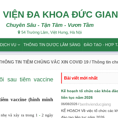
 VIỆN ĐA KHOA ĐỨC GIA
Chuyên Sâu - Tận Tâm - Vươn Tầm
54 Trường Lâm, Việt Hưng, Hà Nội
DỊCH VỤ
THÔNG TIN DƯỢC LÂM SÀNG
ĐÀO TẠO - HỢP 
 THÔNG TIN TIÊM CHỦNG VẮC XIN COVID 19
/ Thông tin c
Bài viết mới nhất
i sau tiêm vaccine
Kế hoạch tổ chức các khóa đào
liên tục năm 2026
tiêm vaccine (hình minh
benhvienducgiang
06/08/2026 /
KẾ HOẠCH Về việc tổ chức các k
 nhẹ và xảy ra trong 1
-
2 ngày
đào tạo liên tục năm 2026