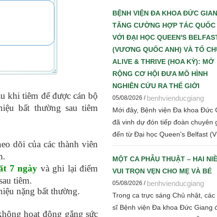
sớm – Chìa khóa giúp giảm tử vo
tiến triển bệnh thận mạn" nhằm c
BỆNH VIỆN ĐA KHOA ĐỨC GIA
nhật những tiến bộ mới trong chẩ
TĂNG CƯỜNG HỢP TÁC QUỐC
đoán, điều trị và quản lý bệnh thậ
VỚI ĐẠI HỌC QUEEN'S BELFAS
mạn cho đội ngũ cán bộ y tế.
(VƯƠNG QUỐC ANH) VÀ TỔ C
ALIVE & THRIVE (HOA KỲ): MỞ
RỘNG CƠ HỘI ĐƯA MÔ HÌNH
NGHIÊN CỨU RA THẾ GIỚI
au khi tiêm để được cán bộ
benhvienducgiang
05/08/2026 /
hiệu bất thường sau tiêm
Mới đây, Bệnh viện Đa khoa Đức 
đã vinh dự đón tiếp đoàn chuyên 
đến từ Đại học Queen's Belfast (
heo dõi của các thành viên
quốc Anh) và Tổ chức Alive & Thr
m.
(Hoa Kỳ) đến tham quan, làm việc
MỘT CA PHẪU THUẬT – HAI NI
ất 7 ngày
và ghi lại điểm
trao đổi chuyên môn về dinh dưỡ
VUI TRỌN VẸN CHO MẸ VÀ BÉ
sau tiêm.
mẹ - trẻ em, phát triển Ngân hàn
benhvienducgiang
05/08/2026 /
 hiệu nặng bất thường.
mẹ, vi sinh, phân tích y sinh, đồng
Trong ca trực sáng Chủ nhật, các
thảo luận các định hướng hợp tác
sĩ Bệnh viện Đa khoa Đức Giang 
 không hoạt động gắng sức