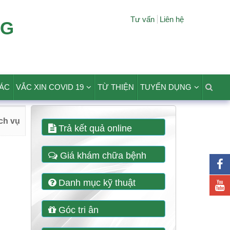
Tư vấn
Liên hệ
NG
TÁC
VẮC XIN COVID 19
TỪ THIỆN
TUYỂN DỤNG
ịch vụ
Trả kết quả online
Giá khám chữa bệnh
Danh mục kỹ thuật
Góc tri ân