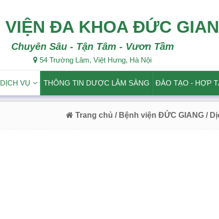
 VIỆN ĐA KHOA ĐỨC GIA
Chuyên Sâu - Tận Tâm - Vươn Tầm
54 Trường Lâm, Việt Hưng, Hà Nội
DỊCH VỤ
THÔNG TIN DƯỢC LÂM SÀNG
ĐÀO TẠO - HỢP 
Trang chủ
/ Bệnh viện ĐỨC GIANG
/ D