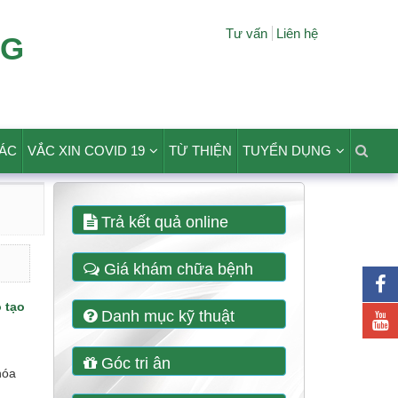
Tư vấn
Liên hệ
NG
TÁC
VẮC XIN COVID 19
TỪ THIỆN
TUYỂN DỤNG
Trả kết quả online
Giá khám chữa bệnh
 tạo
Danh mục kỹ thuật
Góc tri ân
hóa