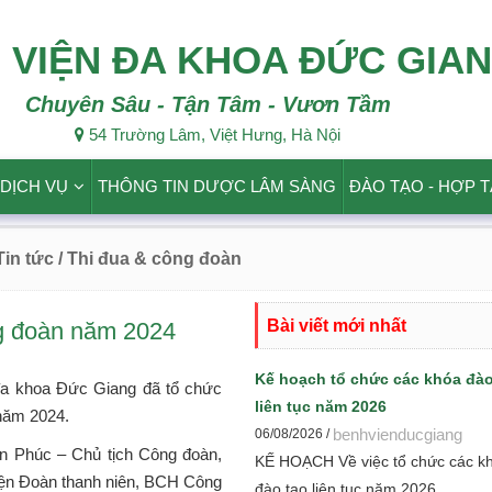
 VIỆN ĐA KHOA ĐỨC GIA
Chuyên Sâu - Tận Tâm - Vươn Tầm
54 Trường Lâm, Việt Hưng, Hà Nội
DỊCH VỤ
THÔNG TIN DƯỢC LÂM SÀNG
ĐÀO TẠO - HỢP 
 Tin tức
/ Thi đua & công đoàn
Bài viết mới nhất
ng đoàn năm 2024
Kế hoạch tổ chức các khóa đào
đa khoa Đức Giang đã tổ chức
liên tục năm 2026
 năm 2024.
benhvienducgiang
06/08/2026 /
n Phúc – Chủ tịch Công đoàn,
KẾ HOẠCH Về việc tổ chức các k
iện Đoàn thanh niên, BCH Công
đào tạo liên tục năm 2026