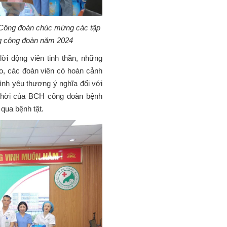
“GIA ĐÌNH CB
TIÊU BIỂU” NĂ
Công đoàn chúc mừng các tập
2026
ộng công đoàn năm 2024
31/07/2026
ời động viên tinh thần, những
o, các đoàn viên có hoàn cảnh
nh yêu thương ý nghĩa đối với
 thời của BCH công đoàn bệnh
 qua bệnh tật.