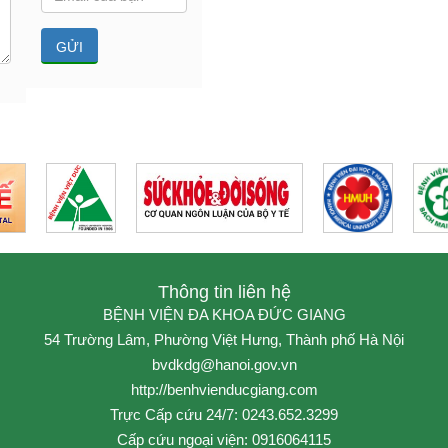
Thông tin liên hệ
BỆNH VIỆN ĐA KHOA ĐỨC GIANG
54 Trường Lâm, Phường Việt Hưng, Thành phố Hà Nội
bvdkdg@hanoi.gov.vn
http://benhvienducgiang.com
Trực Cấp cứu 24/7: 0243.652.3299
Cấp cứu ngoại viện: 0916064115