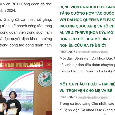
sớm – Chìa khóa giúp giảm tử vo
 Ủy viên BCH Công đoàn đã đọc
tiến triển bệnh thận mạn" nhằm c
BỆNH VIỆN ĐA KHOA ĐỨC GIA
 năm 2024.
nhật những tiến bộ mới trong chẩ
TĂNG CƯỜNG HỢP TÁC QUỐC
Giang đã có nhiều cố gắng,
đoán, điều trị và quản lý bệnh thậ
VỚI ĐẠI HỌC QUEEN'S BELFAS
 trình, kế hoạch công tác trong
mạn cho đội ngũ cán bộ y tế.
(VƯƠNG QUỐC ANH) VÀ TỔ C
công đoàn viên trong suốt năm
ALIVE & THRIVE (HOA KỲ): MỞ
à đọc quyết định khen thưởng
RỘNG CƠ HỘI ĐƯA MÔ HÌNH
c trong công tác công đoàn năm
NGHIÊN CỨU RA THẾ GIỚI
benhvienducgiang
05/08/2026 /
Mới đây, Bệnh viện Đa khoa Đức 
đã vinh dự đón tiếp đoàn chuyên 
đến từ Đại học Queen's Belfast (
quốc Anh) và Tổ chức Alive & Thr
(Hoa Kỳ) đến tham quan, làm việc
MỘT CA PHẪU THUẬT – HAI NI
trao đổi chuyên môn về dinh dưỡ
VUI TRỌN VẸN CHO MẸ VÀ BÉ
mẹ - trẻ em, phát triển Ngân hàn
benhvienducgiang
05/08/2026 /
mẹ, vi sinh, phân tích y sinh, đồng
Trong ca trực sáng Chủ nhật, các
thảo luận các định hướng hợp tác
sĩ Bệnh viện Đa khoa Đức Giang 