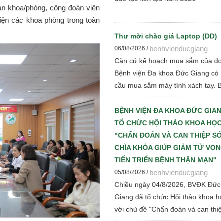
àn khoa/phòng, công đoàn viên
iện các khoa phòng trong toàn
Thư mời chào giá Laptop (DD)
benhvienducgiang
06/08/2026 /
Căn cứ kế hoạch mua sắm của đơ
Bệnh viện Đa khoa Đức Giang có
cầu mua sắm máy tính xách tay. 
viện kính đề nghị các đơn vị, tổ c
có đủ tư cách pháp nhân tham gi
BỆNH VIỆN ĐA KHOA ĐỨC GIA
giá cạnh tranh để Bệnh viện thực 
TỔ CHỨC HỘI THẢO KHOA HỌC
các bước đấu thầu theo quy định 
"CHẨN ĐOÁN VÀ CAN THIỆP S
hành
CHÌA KHÓA GIÚP GIẢM TỬ VO
TIẾN TRIỂN BỆNH THẬN MẠN"
benhvienducgiang
05/08/2026 /
Chiều ngày 04/8/2026, BVĐK Đức
Giang đã tổ chức Hội thảo khoa h
với chủ đề "Chẩn đoán và can thi