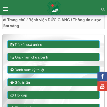
BỆNH VIỆN ĐA KHOA ĐỨC GIANG
Tư vấn
Liên hệ
Toggle
Chuyên Sâu - Tận Tâm - Vươn Tầm
navigation
54 Trường Lâm, Việt Hưng, Hà Nội
Trang chủ
/ Bệnh viện ĐỨC GIANG
/ Thông tin dược
lâm sàng
Trả kết quả online
Giá khám chữa bệnh
Danh mục kỹ thuật
Góc tri ân
Hỏi đáp