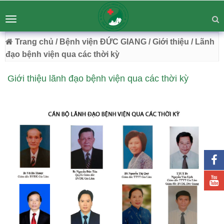
BỆNH VIỆN ĐA KHOA ĐỨC GIANG
Tư vấn
Liên hệ
Toggle
Chuyên Sâu - Tận Tâm - Vươn Tầm
navigation
54 Trường Lâm, Việt Hưng, Hà Nội
Trang chủ
/ Bệnh viện ĐỨC GIANG
/ Giới thiệu
/ Lãnh
đạo bệnh viện qua các thời kỳ
Giới thiệu lãnh đạo bệnh viện qua các thời kỳ