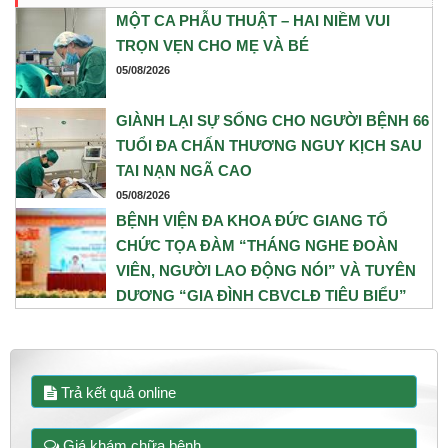
Gây mê Hồi sức đã phối hợp chặt chẽ, xây dựng phương án phẫu
MỘT CA PHẪU THUẬT – HAI NIỀM VUI
thuật tối ưu nhằm đảm bảo an toàn cao nhất cho cả mẹ và bé.
TRỌN VẸN CHO MẸ VÀ BÉ
05/08/2026
GIÀNH LẠI SỰ SỐNG CHO NGƯỜI BỆNH 66
TUỔI ĐA CHẤN THƯƠNG NGUY KỊCH SAU
TAI NẠN NGÃ CAO
05/08/2026
BỆNH VIỆN ĐA KHOA ĐỨC GIANG TỔ
CHỨC TỌA ĐÀM “THÁNG NGHE ĐOÀN
VIÊN, NGƯỜI LAO ĐỘNG NÓI” VÀ TUYÊN
DƯƠNG “GIA ĐÌNH CBVCLĐ TIÊU BIỂU”
NĂM 2026
31/07/2026
Trả kết quả online
Giá khám chữa bệnh