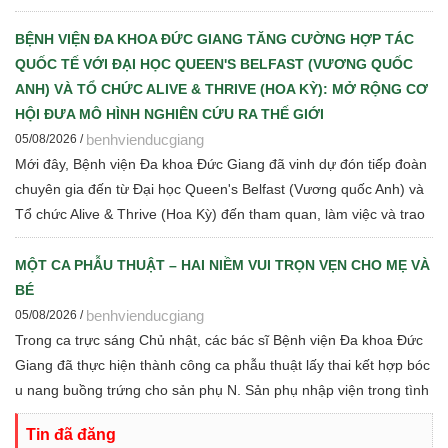
những tiến bộ mới trong chẩn đoán, điều trị và quản lý bệnh thận
mạn cho đội ngũ cán bộ y tế.
BỆNH VIỆN ĐA KHOA ĐỨC GIANG TĂNG CƯỜNG HỢP TÁC
QUỐC TẾ VỚI ĐẠI HỌC QUEEN'S BELFAST (VƯƠNG QUỐC
ANH) VÀ TỔ CHỨC ALIVE & THRIVE (HOA KỲ): MỞ RỘNG CƠ
HỘI ĐƯA MÔ HÌNH NGHIÊN CỨU RA THẾ GIỚI
benhvienducgiang
05/08/2026 /
Mới đây, Bệnh viện Đa khoa Đức Giang đã vinh dự đón tiếp đoàn
chuyên gia đến từ Đại học Queen's Belfast (Vương quốc Anh) và
Tổ chức Alive & Thrive (Hoa Kỳ) đến tham quan, làm việc và trao
đổi chuyên môn về dinh dưỡng bà mẹ - trẻ em, phát triển Ngân
hàng sữa mẹ, vi sinh, phân tích y sinh, đồng thời thảo luận các
MỘT CA PHẪU THUẬT – HAI NIỀM VUI TRỌN VẸN CHO MẸ VÀ
định hướng hợp tác nghiên cứu khoa học và chuyển giao tri thức
BÉ
trong thời gian tới.
benhvienducgiang
05/08/2026 /
Trong ca trực sáng Chủ nhật, các bác sĩ Bệnh viện Đa khoa Đức
Giang đã thực hiện thành công ca phẫu thuật lấy thai kết hợp bóc
u nang buồng trứng cho sản phụ N. Sản phụ nhập viện trong tình
trạng chuyển dạ con so, ngôi ngược, kèm theo khối u nang buồng
Tin đã đăng
trứng phải. Trước những yếu tố nguy cơ, ê-kíp Khoa Sản và Khoa