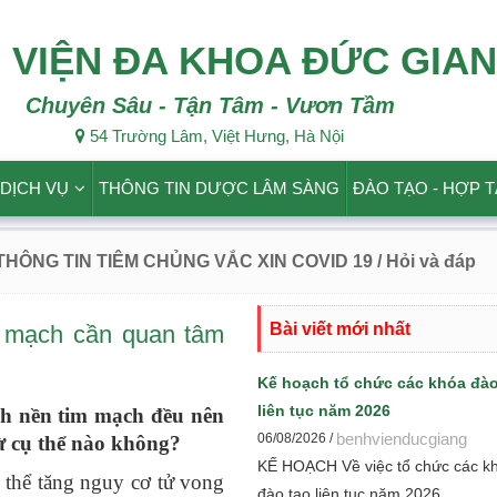
 VIỆN ĐA KHOA ĐỨC GIA
Chuyên Sâu - Tận Tâm - Vươn Tầm
54 Trường Lâm, Việt Hưng, Hà Nội
DỊCH VỤ
THÔNG TIN DƯỢC LÂM SÀNG
ĐÀO TẠO - HỢP 
 THÔNG TIN TIÊM CHỦNG VẮC XIN COVID 19
/ Hỏi và đáp
Bài viết mới nhất
m mạch cần quan tâm
Kế hoạch tổ chức các khóa đào
liên tục năm 2026
nh nền tim mạch đều nên
benhvienducgiang
06/08/2026 /
rừ cụ thể nào không?
KẾ HOẠCH Về việc tổ chức các k
 thể tăng nguy cơ tử vong
đào tạo liên tục năm 2026