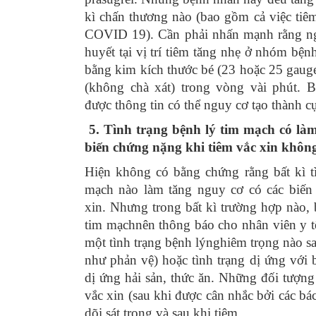
kì chấn thương nào (bao gồm cả việc tiêm
COVID 19). Cần phải nhấn mạnh rằng ng
huyết tại vị trí tiêm tăng nhẹ ở nhóm bệ
bằng kim kích thước bé (23 hoặc 25 gauge
(không chà xát) trong vòng vài phút. 
được thông tin có thể nguy cơ tạo thành cục
5. Tình trạng bệnh lý tim mạch có làm
biến chứng nặng khi tiêm vắc xin khôn
Hiện không có bằng chứng rằng bất kì t
mạch nào làm tăng nguy cơ có các biến
xin. Nhưng trong bất kì trường hợp nào,
tim mạchnên thông báo cho nhân viên y tế
một tình trạng bệnh lýnghiêm trọng nào sa
như phản vệ) hoặc tình trạng dị ứng với b
dị ứng hải sản, thức ăn. Những đối tượng
vắc xin (sau khi được cân nhắc bởi các bác
dõi sát trong và sau khi tiêm.