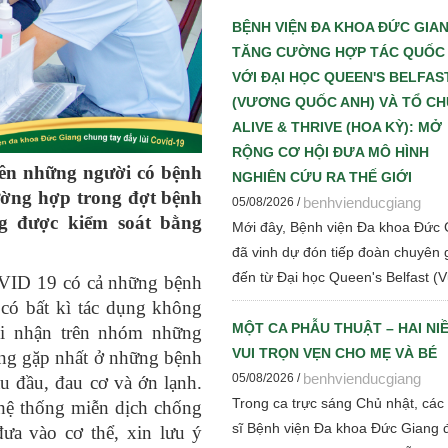
sớm – Chìa khóa giúp giảm tử vo
tiến triển bệnh thận mạn" nhằm c
BỆNH VIỆN ĐA KHOA ĐỨC GIA
nhật những tiến bộ mới trong chẩ
TĂNG CƯỜNG HỢP TÁC QUỐC
đoán, điều trị và quản lý bệnh thậ
VỚI ĐẠI HỌC QUEEN'S BELFAS
mạn cho đội ngũ cán bộ y tế.
(VƯƠNG QUỐC ANH) VÀ TỔ C
ALIVE & THRIVE (HOA KỲ): MỞ
RỘNG CƠ HỘI ĐƯA MÔ HÌNH
ên những người có bệnh
NGHIÊN CỨU RA THẾ GIỚI
ường hợp trong đợt bệnh
benhvienducgiang
05/08/2026 /
g được kiểm soát bằng
Mới đây, Bệnh viện Đa khoa Đức 
đã vinh dự đón tiếp đoàn chuyên 
đến từ Đại học Queen's Belfast (
VID 19 có cả những bệnh
quốc Anh) và Tổ chức Alive & Thr
có bất kì tác dụng không
(Hoa Kỳ) đến tham quan, làm việc
MỘT CA PHẪU THUẬT – HAI NI
i nhận trên nhóm những
trao đổi chuyên môn về dinh dưỡ
VUI TRỌN VẸN CHO MẸ VÀ BÉ
ng gặp nhất ở những bệnh
mẹ - trẻ em, phát triển Ngân hàn
benhvienducgiang
05/08/2026 /
au đầu, đau cơ và ớn lạnh.
mẹ, vi sinh, phân tích y sinh, đồng
Trong ca trực sáng Chủ nhật, các
 hệ thống miễn dịch chống
thảo luận các định hướng hợp tác
sĩ Bệnh viện Đa khoa Đức Giang 
ưa vào cơ thể, xin lưu ý