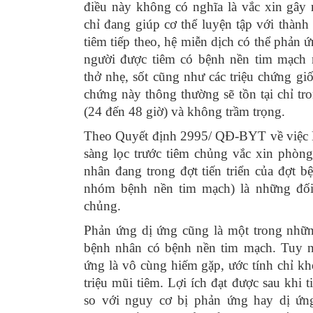
điều này không có nghĩa là vắc xin gây
chỉ đang giúp cơ thể luyện tập với thành
tiêm tiếp theo, hệ miễn dịch có thể phản
người được tiêm có bệnh nền tim mạch 
thở nhẹ, sốt cũng như các triệu chứng g
chứng này thông thường sẽ tồn tại chỉ tr
(24 đến 48 giờ) và không trầm trọng.
Theo Quyết định 2995/ QĐ-BYT về việc 
sàng lọc trước tiêm chủng vắc xin phò
nhân đang trong đợt tiến triển của đợt b
nhóm bệnh nền tim mạch) là những đối 
chủng.
Phản ứng dị ứng cũng là một trong nhữ
bệnh nhân có bệnh nền tim mạch. Tuy n
ứng là vô cùng hiếm gặp, ước tính chỉ kh
triệu mũi tiêm. Lợi ích đạt được sau khi 
so với nguy cơ bị phản ứng hay dị ứ