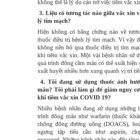
không thể là lý do cản trở việc tiêm vắc xi
3. Liệu có tương tác nào giữa vắc xin v
lý tim mạch?
Hiện không có bằng chứng nào về tương
thuốc điều trị bệnh lý tim mạch. Vì vậy 
không nên bỏ qua thuố
c điều trị tim mạ
khi tiêm vắc xin. Một vài bệnh nhân sử
quá trình đông cầm máu có thể xuất hiện 
xuất huyết nhiều hơn xung quanh vị trí ti
4. Tôi đang sử dụng thuốc ảnh hưở
máu? Tôi phải làm gì để giảm nguy cơ 
khi tiêm vắc xin COVID 19?
Nhiều bệnh nhân đang sử dụng những 
trình đông máu như warfarin (thuốc khá
chống đông đường uống (DOACS), hoặ
ngưng tập tiểu cầu như aspirin, clopi
prasugrel. Những bệnh nhân này đều tăng