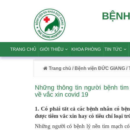
BỆNH
TRANG CHỦ
GIỚI THIỆU
KHOA PHÒNG
TIN TỨC
Trang chủ
/ Bệnh viện ĐỨC GIANG
/
Những thông tin người bệnh ti
về vắc xin covid 19
1. Có phải tất cả các bệnh nhân có bệ
được tiêm vắc xin hay có tiêu chí loại t
Những người có bệnh lý nền tim mạch có