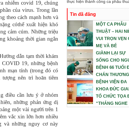
nghiên cứu khoa học và chuyển gi
thực hiện thành công ca phẫu thuậ
 ra nhiễm covid 19, chúng
thức trong thời gian tới.
thai kết hợp bóc u nang buồng tr
 phần của virus. Trong lần
Tin đã đăng
cho sản phụ N. Sản phụ nhập việ
 ứng theo cách mạnh hơn và
trong tình trạng chuyển dạ con so
nặng cóthể xuất hiện khó
MỘT CA PHẪU
ngược, kèm theo khối u nang bu
iống cảm cúm. Những triệu
THUẬT – HAI N
trứng phải. Trước những yếu tố n
ong khoảng thời gian ngắn
VUI TRỌN VẸN
cơ, ê-kíp Khoa Sản và Khoa Gây
MẸ VÀ BÉ
Hồi sức đã phối hợp chặt chẽ, xâ
GIÀNH LẠI SỰ
05/08/2026
Hướng dẫn tạm thời khám
dựng phương án phẫu thuật tối ư
SỐNG CHO NG
ng COVID 19, những bệnh
nhằm đảm bảo an toàn cao nhất 
BỆNH 66 TUỔI 
ệnh mạn tính (trong đó có
cả mẹ và bé.
CHẤN THƯƠN
tượng nên trì hoãn tiêm
NGUY KỊCH SAU
BỆNH VIỆN ĐA
NẠN NGÃ CAO
KHOA ĐỨC GI
ng điều cần lưu ý ở nhóm
TỔ CHỨC TỌA
05/08/2026
hiên, những phản ứng dị
“THÁNG NGHE
oảng một vài người trên 1
ĐOÀN VIÊN, N
tiêm vắc xin lớn hơn nhiều
LAO ĐỘNG NÓI
ng và những nguy cơ này
TUYÊN DƯƠNG