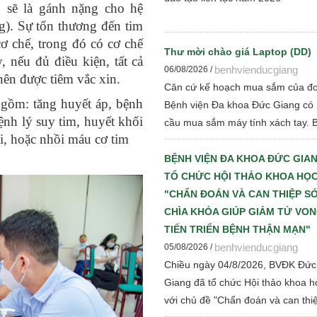
 sẽ là gánh nặng cho hệ
g). Sự tổn thương đến tim
ơ chế, trong đó có cơ chế
Thư mời chào giá Laptop (DD)
, nếu đủ điều kiện, tất cả
benhvienducgiang
06/08/2026 /
ên được tiêm vắc xin.
Căn cứ kế hoạch mua sắm của đơ
gồm: tăng huyết áp, bệnh
Bệnh viện Đa khoa Đức Giang có
ệnh lý suy tim, huyết khối
cầu mua sắm máy tính xách tay. 
, hoặc nhồi máu cơ tim
viện kính đề nghị các đơn vị, tổ c
có đủ tư cách pháp nhân tham gi
BỆNH VIỆN ĐA KHOA ĐỨC GIA
giá cạnh tranh để Bệnh viện thực 
TỔ CHỨC HỘI THẢO KHOA HỌC
các bước đấu thầu theo quy định 
"CHẨN ĐOÁN VÀ CAN THIỆP S
hành
CHÌA KHÓA GIÚP GIẢM TỬ VO
TIẾN TRIỂN BỆNH THẬN MẠN"
benhvienducgiang
05/08/2026 /
Chiều ngày 04/8/2026, BVĐK Đức
Giang đã tổ chức Hội thảo khoa h
với chủ đề "Chẩn đoán và can thi