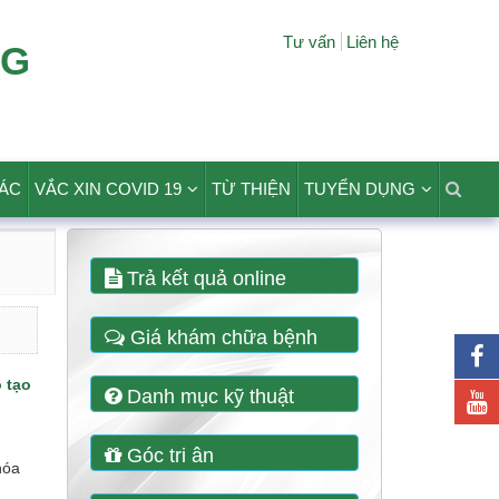
Tư vấn
Liên hệ
NG
TÁC
VẮC XIN COVID 19
TỪ THIỆN
TUYỂN DỤNG
Trả kết quả online
Giá khám chữa bệnh
 tạo
Danh mục kỹ thuật
Góc tri ân
hóa