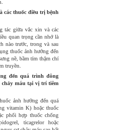
n.
“GIA ĐÌNH CB
TIÊU BIỂU” NĂ
à các thuốc điều trị bệnh
2026
31/07/2026
 tác giữa vắc xin và các
điều quan trọng cần nhớ là
ch nào trước, trong và sau
 dụng thuốc ảnh hưởng đến
sưng nề, bầm tím thậm chí
êm truyền.
ng đến quá trình đông
chảy máu tại vị trí tiêm
thuốc ảnh hưởng đến quá
ng vitamin K) hoặc thuốc
c phối hợp thuốc chống
dogrel, ticagrelor hoặc
 nguy cơ chảy máu sau bất