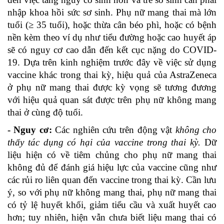
nhập khoa hồi sức sơ sinh. Phụ nữ mang thai mà lớn
tuổi (≥ 35 tuổi), hoặc thừa cân béo phì, hoặc có bệnh
nền kèm theo ví dụ như tiểu đường hoặc cao huyết áp
sẽ có nguy cơ cao dẫn đến kết cục nặng do COVID-
19. Dựa trên kinh nghiệm trước đây về việc sử dụng
vaccine khác trong thai kỳ, hiệu quả của AstraZeneca
ở phụ nữ mang thai được kỳ vọng sẽ tương đương
với hiệu quả quan sát được trên phụ nữ không mang
thai ở cùng độ tuổi.
- Nguy cơ:
Các nghiên cứu trên động vật
không cho
thấy tác dụng có hại của vaccine trong thai kỳ.
Dữ
liệu hiện có về tiêm chủng cho phụ nữ mang thai
không đủ để đánh giá hiệu lực của vaccine cũng như
các rủi ro liên quan đến vaccine trong thai kỳ. Cần lưu
ý, so với phụ nữ không mang thai, phụ nữ mang thai
có tỷ lệ huyết khối, giảm tiểu cầu và xuất huyết cao
hơn; tuy nhiên, hiện vẫn chưa biết liệu mang thai có