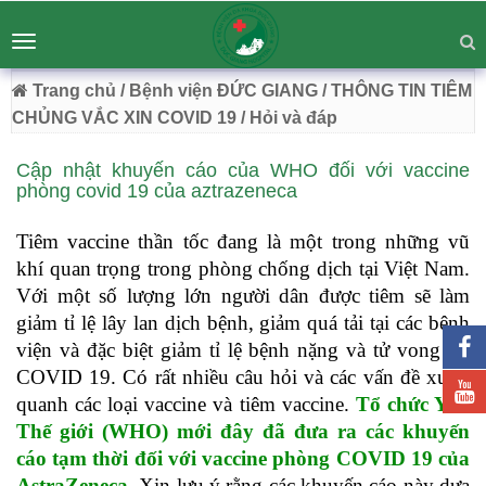
BỆNH VIỆN ĐA KHOA ĐỨC GIANG
Tư vấn
Liên hệ
Toggle
Chuyên Sâu - Tận Tâm - Vươn Tầm
navigation
54 Trường Lâm, Việt Hưng, Hà Nội
Trang chủ
/ Bệnh viện ĐỨC GIANG
/ THÔNG TIN TIÊM
CHỦNG VẮC XIN COVID 19
/ Hỏi và đáp
Cập nhật khuyến cáo của WHO đối với vaccine
phòng covid 19 của aztrazeneca
Tiêm vaccine thần tốc đang là một trong những vũ
khí quan trọng trong phòng chống dịch tại Việt Nam.
Với một số lượng lớn người dân được tiêm sẽ làm
giảm tỉ lệ lây lan dịch bệnh, giảm quá tải tại các bệnh
viện và đặc biệt giảm tỉ lệ bệnh nặng và tử vong do
COVID 19. Có rất nhiều câu hỏi và các vấn đề xung
quanh các loại vaccine và tiêm vaccine.
Tổ chức Y tế
Thế giới (WHO) mới đây đã đưa ra các khuyến
cáo tạm thời đối với vaccine phòng COVID 19 của
AstraZeneca.
Xin lưu ý rằng các khuyến cáo này dựa