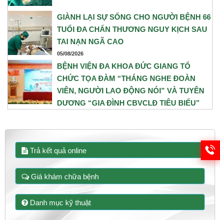
GIÀNH LẠI SỰ SỐNG CHO NGƯỜI BỆNH 66
TUỔI ĐA CHẤN THƯƠNG NGUY KỊCH SAU
TAI NẠN NGÃ CAO
05/08/2026
BỆNH VIỆN ĐA KHOA ĐỨC GIANG TỔ
CHỨC TỌA ĐÀM “THÁNG NGHE ĐOÀN
VIÊN, NGƯỜI LAO ĐỘNG NÓI” VÀ TUYÊN
DƯƠNG “GIA ĐÌNH CBVCLĐ TIÊU BIỂU”
NĂM 2026
31/07/2026
Trả kết quả online
Giá khám chữa bệnh
Danh mục kỹ thuật