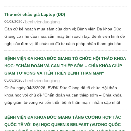
Thư mời chào giá Laptop (DD)
benhvienducgiang
06/08/2026 /
Căn cứ kế hoạch mua sắm của đơn vị; Bệnh viện Đa khoa Đức
Giang có nhu cầu mua sắm máy tính xách tay. Bệnh viện kính đề
nghị các đơn vị, tổ chức có đủ tư cách pháp nhân tham gia báo
giá cạnh tranh để Bệnh viện thực hiện các bước đấu thầu theo
quy định hiện hành
BỆNH VIỆN ĐA KHOA ĐỨC GIANG TỔ CHỨC HỘI THẢO KHOA
HỌC: "CHẨN ĐOÁN VÀ CAN THIỆP SỚM – CHÌA KHÓA GIÚP
GIẢM TỬ VONG VÀ TIẾN TRIỂN BỆNH THẬN MẠN"
benhvienducgiang
05/08/2026 /
Chiều ngày 04/8/2026, BVĐK Đức Giang đã tổ chức Hội thảo
khoa học với chủ đề "Chẩn đoán và can thiệp sớm – Chìa khóa
giúp giảm tử vong và tiến triển bệnh thận mạn" nhằm cập nhật
những tiến bộ mới trong chẩn đoán, điều trị và quản lý bệnh thận
mạn cho đội ngũ cán bộ y tế.
BỆNH VIỆN ĐA KHOA ĐỨC GIANG TĂNG CƯỜNG HỢP TÁC
QUỐC TẾ VỚI ĐẠI HỌC QUEEN'S BELFAST (VƯƠNG QUỐC