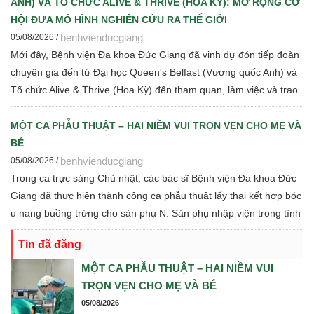
ANH) VÀ TỔ CHỨC ALIVE & THRIVE (HOA KỲ): MỞ RỘNG CƠ
HỘI ĐƯA MÔ HÌNH NGHIÊN CỨU RA THẾ GIỚI
benhvienducgiang
05/08/2026 /
Mới đây, Bệnh viện Đa khoa Đức Giang đã vinh dự đón tiếp đoàn
chuyên gia đến từ Đại học Queen's Belfast (Vương quốc Anh) và
Tổ chức Alive & Thrive (Hoa Kỳ) đến tham quan, làm việc và trao
đổi chuyên môn về dinh dưỡng bà mẹ - trẻ em, phát triển Ngân
hàng sữa mẹ, vi sinh, phân tích y sinh, đồng thời thảo luận các
MỘT CA PHẪU THUẬT – HAI NIỀM VUI TRỌN VẸN CHO MẸ VÀ
định hướng hợp tác nghiên cứu khoa học và chuyển giao tri thức
BÉ
trong thời gian tới.
benhvienducgiang
05/08/2026 /
Trong ca trực sáng Chủ nhật, các bác sĩ Bệnh viện Đa khoa Đức
Giang đã thực hiện thành công ca phẫu thuật lấy thai kết hợp bóc
u nang buồng trứng cho sản phụ N. Sản phụ nhập viện trong tình
trạng chuyển dạ con so, ngôi ngược, kèm theo khối u nang buồng
Tin đã đăng
trứng phải. Trước những yếu tố nguy cơ, ê-kíp Khoa Sản và Khoa
Gây mê Hồi sức đã phối hợp chặt chẽ, xây dựng phương án phẫu
MỘT CA PHẪU THUẬT – HAI NIỀM VUI
thuật tối ưu nhằm đảm bảo an toàn cao nhất cho cả mẹ và bé.
TRỌN VẸN CHO MẸ VÀ BÉ
05/08/2026