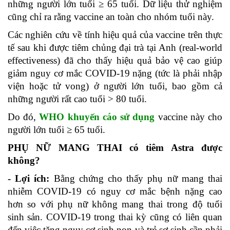
những người lớn tuổi ≥ 65 tuổi. Dữ liệu thử nghiệm
cũng chỉ ra rằng vaccine an toàn cho nhóm tuổi này.
Các nghiên cứu về tính hiệu quả của vaccine trên thực
tế sau khi được tiêm chủng đại trà tại Anh (real-world
effectiveness) đã cho thấy hiệu quả bảo vệ cao giúp
giảm nguy cơ mắc COVID-19 nặng (tức là phải nhập
viện hoặc tử vong) ở người lớn tuổi, bao gồm cả
những người rất cao tuổi > 80 tuổi.
Do đó,
WHO khuyến cáo sử dụng
vaccine này cho
người lớn tuổi ≥ 65 tuổi.
PHỤ NỮ MANG THAI có tiêm Astra được
không?
- Lợi ích:
Bằng chứng cho thấy phụ nữ mang thai
nhiễm COVID-19 có nguy cơ mắc bệnh nặng cao
hơn so với phụ nữ không mang thai trong độ tuổi
sinh sản. COVID-19 trong thai kỳ cũng có liên quan
đến việc tăng nguy cơ sinh non và trẻ sơ sinh cần phải