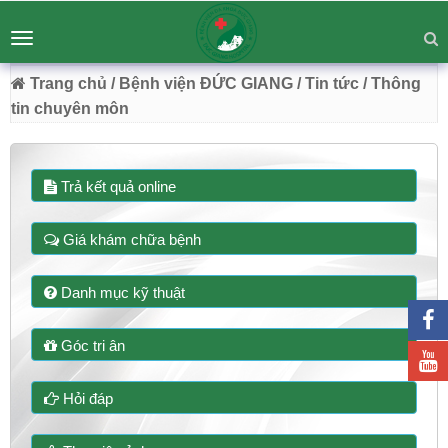
BỆNH VIỆN ĐA KHOA ĐỨC GIANG
Tư vấn
Liên hệ
Toggle
Chuyên Sâu - Tận Tâm - Vươn Tầm
navigation
54 Trường Lâm, Việt Hưng, Hà Nội
Trang chủ
/ Bệnh viện ĐỨC GIANG
/ Tin tức
/ Thông
tin chuyên môn
Trả kết quả online
Giá khám chữa bệnh
Danh mục kỹ thuật
Góc tri ân
Hỏi đáp