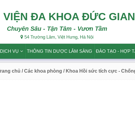
 VIỆN ĐA KHOA ĐỨC GIA
Chuyên Sâu - Tận Tâm - Vươn Tầm
54 Trường Lâm, Việt Hưng, Hà Nội
DỊCH VỤ
THÔNG TIN DƯỢC LÂM SÀNG
ĐÀO TẠO - HỢP 
rang chủ
/ Các khoa phòng
/ Khoa Hồi sức tích cực - Chốn