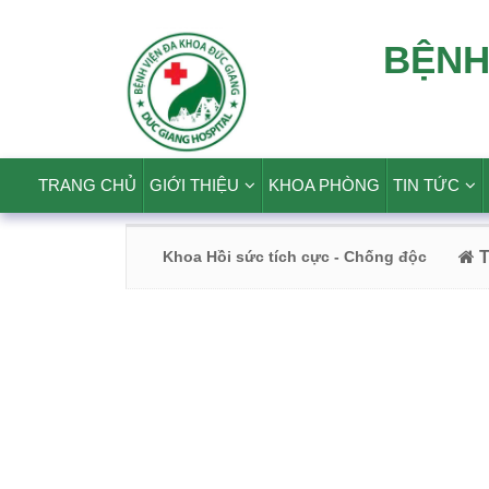
BỆNH
TRANG CHỦ
GIỚI THIỆU
KHOA PHÒNG
TIN TỨC
Khoa Hồi sức tích cực - Chống độc
T