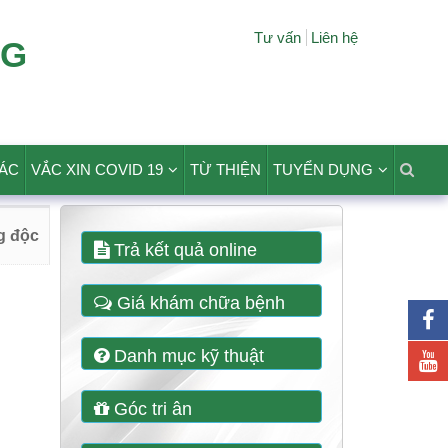
Tư vấn
Liên hệ
NG
TÁC
VẮC XIN COVID 19
TỪ THIỆN
TUYỂN DỤNG
g độc
Trả kết quả online
Giá khám chữa bệnh
Danh mục kỹ thuật
Góc tri ân