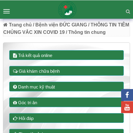
BỆNH VIỆN ĐA KHOA ĐỨC GIANG
Tư vấn
Liên hệ
Toggle
Chuyên Sâu - Tận Tâm - Vươn Tầm
navigation
54 Trường Lâm, Việt Hưng, Hà Nội
Trang chủ
/ Bệnh viện ĐỨC GIANG
/ THÔNG TIN TIÊM
CHỦNG VẮC XIN COVID 19
/ Thông tin chung
Trả kết quả online
Giá khám chữa bệnh
Danh mục kỹ thuật
Góc tri ân
Hỏi đáp