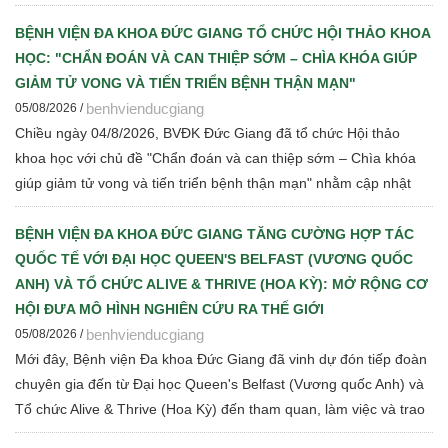
giá cạnh tranh để Bệnh viện thực hiện các bước đấu thầu theo
quy định hiện hành
BỆNH VIỆN ĐA KHOA ĐỨC GIANG TỔ CHỨC HỘI THẢO KHOA
HỌC: "CHẨN ĐOÁN VÀ CAN THIỆP SỚM – CHÌA KHÓA GIÚP
GIẢM TỬ VONG VÀ TIẾN TRIỂN BỆNH THẬN MẠN"
benhvienducgiang
05/08/2026 /
Chiều ngày 04/8/2026, BVĐK Đức Giang đã tổ chức Hội thảo
khoa học với chủ đề "Chẩn đoán và can thiệp sớm – Chìa khóa
giúp giảm tử vong và tiến triển bệnh thận mạn" nhằm cập nhật
những tiến bộ mới trong chẩn đoán, điều trị và quản lý bệnh thận
mạn cho đội ngũ cán bộ y tế.
BỆNH VIỆN ĐA KHOA ĐỨC GIANG TĂNG CƯỜNG HỢP TÁC
QUỐC TẾ VỚI ĐẠI HỌC QUEEN'S BELFAST (VƯƠNG QUỐC
ANH) VÀ TỔ CHỨC ALIVE & THRIVE (HOA KỲ): MỞ RỘNG CƠ
HỘI ĐƯA MÔ HÌNH NGHIÊN CỨU RA THẾ GIỚI
benhvienducgiang
05/08/2026 /
Mới đây, Bệnh viện Đa khoa Đức Giang đã vinh dự đón tiếp đoàn
chuyên gia đến từ Đại học Queen's Belfast (Vương quốc Anh) và
Tổ chức Alive & Thrive (Hoa Kỳ) đến tham quan, làm việc và trao
đổi chuyên môn về dinh dưỡng bà mẹ - trẻ em, phát triển Ngân