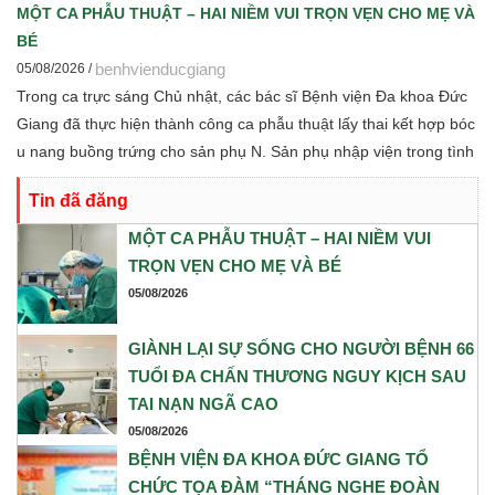
hàng sữa mẹ, vi sinh, phân tích y sinh, đồng thời thảo luận các
MỘT CA PHẪU THUẬT – HAI NIỀM VUI TRỌN VẸN CHO MẸ VÀ
định hướng hợp tác nghiên cứu khoa học và chuyển giao tri thức
BÉ
trong thời gian tới.
benhvienducgiang
05/08/2026 /
Trong ca trực sáng Chủ nhật, các bác sĩ Bệnh viện Đa khoa Đức
Giang đã thực hiện thành công ca phẫu thuật lấy thai kết hợp bóc
u nang buồng trứng cho sản phụ N. Sản phụ nhập viện trong tình
trạng chuyển dạ con so, ngôi ngược, kèm theo khối u nang buồng
Tin đã đăng
trứng phải. Trước những yếu tố nguy cơ, ê-kíp Khoa Sản và Khoa
Gây mê Hồi sức đã phối hợp chặt chẽ, xây dựng phương án phẫu
MỘT CA PHẪU THUẬT – HAI NIỀM VUI
thuật tối ưu nhằm đảm bảo an toàn cao nhất cho cả mẹ và bé.
TRỌN VẸN CHO MẸ VÀ BÉ
05/08/2026
GIÀNH LẠI SỰ SỐNG CHO NGƯỜI BỆNH 66
TUỔI ĐA CHẤN THƯƠNG NGUY KỊCH SAU
TAI NẠN NGÃ CAO
05/08/2026
BỆNH VIỆN ĐA KHOA ĐỨC GIANG TỔ
CHỨC TỌA ĐÀM “THÁNG NGHE ĐOÀN