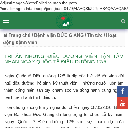
AdjustImagesWidth:Failed to map the path
'/smallimagesdata:image/jpeg;base64,/9j/4AAQSkZJRgA
BỆNH VIỆN ĐA KHOA ĐỨC GIANG
Tư vấn
Liên hệ
Toggle
Chuyên Sâu - Tận Tâm - Vươn Tầm
navigation
54 Trường Lâm, Việt Hưng, Hà Nội
Trang chủ
/ Bệnh viện ĐỨC GIANG
/ Tin tức
/ Hoạt
động bệnh viện
TRI ÂN NHỮNG ĐIỀU DƯỠNG VIÊN TẬN TÂM
NHÂN NGÀY QUỐC TẾ ĐIỀU DƯỠNG 12/5
Ngày Quốc tế Điều dưỡng 12/5 là dịp đặc biệt để tôn vinh đội
ngũ điều dưỡng, hộ sinh, kỹ thuật viên – những người luôn âm
thầm cống hiến, tận tụy chăm sóc và đồng hành cùng người
bệnh trên hành trình điều trị.
Hòa chung không khí ý nghĩa đó, chiều ngày 08/05/2026, Bệnh
viện Đa khoa Đức Giang đã long trọng tổ chức Lễ kỷ niệm
Ngày Quốc tế Điều dưỡng 12/5 với sự tham dự của