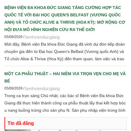
mạn cho đội ngũ cán bộ y tế.
BỆNH VIỆN ĐA KHOA ĐỨC GIANG TĂNG CƯỜNG HỢP TÁC
QUỐC TẾ VỚI ĐẠI HỌC QUEEN'S BELFAST (VƯƠNG QUỐC
ANH) VÀ TỔ CHỨC ALIVE & THRIVE (HOA KỲ): MỞ RỘNG CƠ
HỘI ĐƯA MÔ HÌNH NGHIÊN CỨU RA THẾ GIỚI
benhvienducgiang
05/08/2026 /
Mới đây, Bệnh viện Đa khoa Đức Giang đã vinh dự đón tiếp đoàn
chuyên gia đến từ Đại học Queen's Belfast (Vương quốc Anh) và
Tổ chức Alive & Thrive (Hoa Kỳ) đến tham quan, làm việc và trao
đổi chuyên môn về dinh dưỡng bà mẹ - trẻ em, phát triển Ngân
hàng sữa mẹ, vi sinh, phân tích y sinh, đồng thời thảo luận các
MỘT CA PHẪU THUẬT – HAI NIỀM VUI TRỌN VẸN CHO MẸ VÀ
định hướng hợp tác nghiên cứu khoa học và chuyển giao tri thức
BÉ
trong thời gian tới.
benhvienducgiang
05/08/2026 /
Trong ca trực sáng Chủ nhật, các bác sĩ Bệnh viện Đa khoa Đức
Giang đã thực hiện thành công ca phẫu thuật lấy thai kết hợp bóc
u nang buồng trứng cho sản phụ N. Sản phụ nhập viện trong tình
trạng chuyển dạ con so, ngôi ngược, kèm theo khối u nang buồng
Tin đã đăng
trứng phải. Trước những yếu tố nguy cơ, ê-kíp Khoa Sản và Khoa