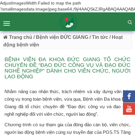
AdjustImagesWidth:Failed to map the path
'/smallimagesdata:image/jpeg;base64,/9j/4AAQSkZJRgA
BỆNH VIỆN ĐA KHOA ĐỨC GIANG
Tư vấn
Liên hệ
Toggle
Chuyên Sâu - Tận Tâm - Vươn Tầm
navigation
54 Trường Lâm, Việt Hưng, Hà Nội
Trang chủ
/ Bệnh viện ĐỨC GIANG
/ Tin tức
/ Hoạt
động bệnh viện
BỆNH VIỆN ĐA KHOA ĐỨC GIANG TỔ CHỨC
CHUYÊN ĐỀ “ĐẠO ĐỨC CÔNG VỤ VÀ ĐẠO ĐỨC
NGHỀ NGHIỆP” DÀNH CHO VIÊN CHỨC, NGƯỜI
LAO ĐỘNG
Nhằm nâng cao nhận thức, trách nhiệm và xây dựng văn hóa
công vụ trong toàn bệnh viện, vừa qua, Bệnh viện Đa khoa Đức
Giang đã tổ chức chuyên đề “Đạo đức công vụ và đạo đức
nghề nghiệp đối với viên chức, người lao động”.
Chương trình có sự tham gia của đông đảo cán bộ, viên chức,
người lao động bệnh viện cùng sự truyền đạt của PGS.TS Tăng