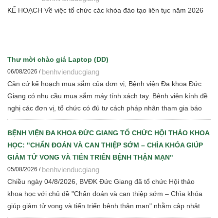
KẾ HOẠCH Về việc tổ chức các khóa đào tạo liên tục năm 2026
Thư mời chào giá Laptop (DD)
benhvienducgiang
06/08/2026 /
Căn cứ kế hoạch mua sắm của đơn vị; Bệnh viện Đa khoa Đức
Giang có nhu cầu mua sắm máy tính xách tay. Bệnh viện kính đề
nghị các đơn vị, tổ chức có đủ tư cách pháp nhân tham gia báo
giá cạnh tranh để Bệnh viện thực hiện các bước đấu thầu theo
quy định hiện hành
BỆNH VIỆN ĐA KHOA ĐỨC GIANG TỔ CHỨC HỘI THẢO KHOA
HỌC: "CHẨN ĐOÁN VÀ CAN THIỆP SỚM – CHÌA KHÓA GIÚP
GIẢM TỬ VONG VÀ TIẾN TRIỂN BỆNH THẬN MẠN"
benhvienducgiang
05/08/2026 /
Chiều ngày 04/8/2026, BVĐK Đức Giang đã tổ chức Hội thảo
khoa học với chủ đề "Chẩn đoán và can thiệp sớm – Chìa khóa
giúp giảm tử vong và tiến triển bệnh thận mạn" nhằm cập nhật
những tiến bộ mới trong chẩn đoán, điều trị và quản lý bệnh thận