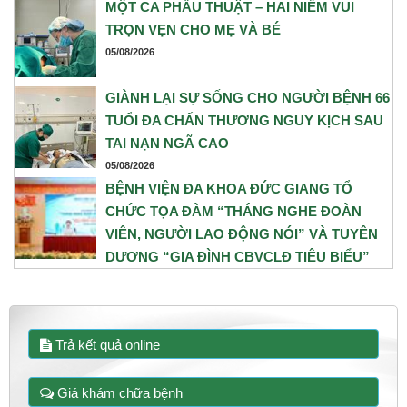
Gây mê Hồi sức đã phối hợp chặt chẽ, xây dựng phương án phẫu
MỘT CA PHẪU THUẬT – HAI NIỀM VUI
thuật tối ưu nhằm đảm bảo an toàn cao nhất cho cả mẹ và bé.
TRỌN VẸN CHO MẸ VÀ BÉ
05/08/2026
GIÀNH LẠI SỰ SỐNG CHO NGƯỜI BỆNH 66
TUỔI ĐA CHẤN THƯƠNG NGUY KỊCH SAU
TAI NẠN NGÃ CAO
05/08/2026
BỆNH VIỆN ĐA KHOA ĐỨC GIANG TỔ
CHỨC TỌA ĐÀM “THÁNG NGHE ĐOÀN
VIÊN, NGƯỜI LAO ĐỘNG NÓI” VÀ TUYÊN
DƯƠNG “GIA ĐÌNH CBVCLĐ TIÊU BIỂU”
NĂM 2026
31/07/2026
Trả kết quả online
Giá khám chữa bệnh