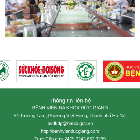
Thông tin liên hệ
BỆNH VIỆN ĐA KHOA ĐỨC GIANG
54 Trường Lâm, Phường Việt Hưng, Thành phố Hà Nội
bvdkdg@hanoi.gov.vn
http://benhvienducgiang.com
Trực Cấp cứu 24/7: 0243.652.3299