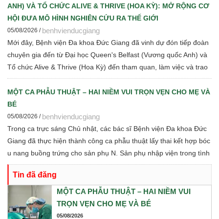
ANH) VÀ TỔ CHỨC ALIVE & THRIVE (HOA KỲ): MỞ RỘNG CƠ
HỘI ĐƯA MÔ HÌNH NGHIÊN CỨU RA THẾ GIỚI
benhvienducgiang
05/08/2026 /
Mới đây, Bệnh viện Đa khoa Đức Giang đã vinh dự đón tiếp đoàn
chuyên gia đến từ Đại học Queen's Belfast (Vương quốc Anh) và
Tổ chức Alive & Thrive (Hoa Kỳ) đến tham quan, làm việc và trao
đổi chuyên môn về dinh dưỡng bà mẹ - trẻ em, phát triển Ngân
hàng sữa mẹ, vi sinh, phân tích y sinh, đồng thời thảo luận các
MỘT CA PHẪU THUẬT – HAI NIỀM VUI TRỌN VẸN CHO MẸ VÀ
định hướng hợp tác nghiên cứu khoa học và chuyển giao tri thức
BÉ
trong thời gian tới.
benhvienducgiang
05/08/2026 /
Trong ca trực sáng Chủ nhật, các bác sĩ Bệnh viện Đa khoa Đức
Giang đã thực hiện thành công ca phẫu thuật lấy thai kết hợp bóc
u nang buồng trứng cho sản phụ N. Sản phụ nhập viện trong tình
trạng chuyển dạ con so, ngôi ngược, kèm theo khối u nang buồng
Tin đã đăng
trứng phải. Trước những yếu tố nguy cơ, ê-kíp Khoa Sản và Khoa
Gây mê Hồi sức đã phối hợp chặt chẽ, xây dựng phương án phẫu
MỘT CA PHẪU THUẬT – HAI NIỀM VUI
thuật tối ưu nhằm đảm bảo an toàn cao nhất cho cả mẹ và bé.
TRỌN VẸN CHO MẸ VÀ BÉ
05/08/2026