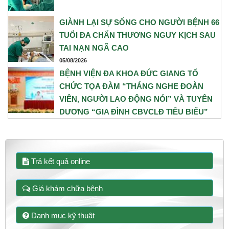
GIÀNH LẠI SỰ SỐNG CHO NGƯỜI BỆNH 66
TUỔI ĐA CHẤN THƯƠNG NGUY KỊCH SAU
TAI NẠN NGÃ CAO
05/08/2026
BỆNH VIỆN ĐA KHOA ĐỨC GIANG TỔ
CHỨC TỌA ĐÀM “THÁNG NGHE ĐOÀN
VIÊN, NGƯỜI LAO ĐỘNG NÓI” VÀ TUYÊN
DƯƠNG “GIA ĐÌNH CBVCLĐ TIÊU BIỂU”
NĂM 2026
31/07/2026
Trả kết quả online
Giá khám chữa bệnh
Danh mục kỹ thuật