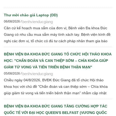
Thư mời chào giá Laptop (DD)
benhvienducgiang
06/08/2026 /
Căn cứ kế hoạch mua sắm của đơn vị; Bệnh viện Đa khoa Đức
Giang có nhu cầu mua sắm máy tính xách tay. Bệnh viện kính đề
nghị các đơn vị, tổ chức có đủ tư cách pháp nhân tham gia báo
giá cạnh tranh để Bệnh viện thực hiện các bước đấu thầu theo
quy định hiện hành
BỆNH VIỆN ĐA KHOA ĐỨC GIANG TỔ CHỨC HỘI THẢO KHOA
HỌC: "CHẨN ĐOÁN VÀ CAN THIỆP SỚM – CHÌA KHÓA GIÚP
GIẢM TỬ VONG VÀ TIẾN TRIỂN BỆNH THẬN MẠN"
benhvienducgiang
05/08/2026 /
Chiều ngày 04/8/2026, BVĐK Đức Giang đã tổ chức Hội thảo
khoa học với chủ đề "Chẩn đoán và can thiệp sớm – Chìa khóa
giúp giảm tử vong và tiến triển bệnh thận mạn" nhằm cập nhật
những tiến bộ mới trong chẩn đoán, điều trị và quản lý bệnh thận
mạn cho đội ngũ cán bộ y tế.
BỆNH VIỆN ĐA KHOA ĐỨC GIANG TĂNG CƯỜNG HỢP TÁC
QUỐC TẾ VỚI ĐẠI HỌC QUEEN'S BELFAST (VƯƠNG QUỐC