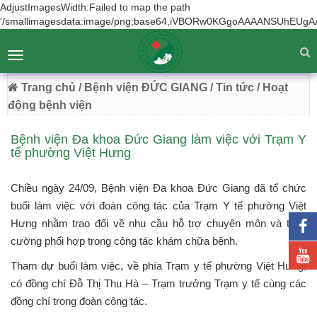
AdjustImagesWidth:Failed to map the path
'/smallimagesdata:image/png;base64,iVBORw0KGgoAAAANSUhEUgA
BỆNH VIỆN ĐA KHOA ĐỨC GIANG
Tư vấn
Liên hệ
Toggle
Chuyên Sâu - Tận Tâm - Vươn Tầm
navigation
54 Trường Lâm, Việt Hưng, Hà Nội
Trang chủ
/ Bệnh viện ĐỨC GIANG
/ Tin tức
/ Hoạt
động bệnh viện
Bệnh viện Đa khoa Đức Giang làm việc với Trạm Y
tế phường Việt Hưng
Chiều ngày 24/09, Bệnh viện Đa khoa Đức Giang đã tổ chức
buổi làm việc với đoàn công tác của Trạm Y tế phường Việt
Hưng nhằm trao đổi về nhu cầu hỗ trợ chuyên môn và tăng
cường phối hợp trong công tác khám chữa bệnh.
Tham dự buổi làm việc, về phía Trạm y tế phường Việt Hưng,
có đồng chí Đỗ Thị Thu Hà – Trạm trưởng Trạm y tế cùng các
đồng chí trong đoàn công tác.