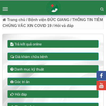
BỆNH VIỆN ĐA KHOA ĐỨC GIANG
Tư vấn
Liên hệ
Toggle
Chuyên Sâu - Tận Tâm - Vươn Tầm
navigation
54 Trường Lâm, Việt Hưng, Hà Nội
Trang chủ
/ Bệnh viện ĐỨC GIANG
/ THÔNG TIN TIÊM
CHỦNG VẮC XIN COVID 19
/ Hỏi và đáp
Trả kết quả online
Giá khám chữa bệnh
Danh mục kỹ thuật
Góc tri ân
Hỏi đáp