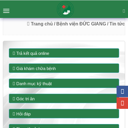
BỆNH VIỆN ĐA KHOA ĐỨC GIANG
Tư vấn
Liên hệ
Toggle
Chuyên Sâu - Tận Tâm - Vươn Tầm
navigation
54 Trường Lâm, Việt Hưng, Hà Nội
Trang chủ
/ Bệnh viện ĐỨC GIANG
/ Tin tức
Trả kết quả online
Giá khám chữa bệnh
Danh mục kỹ thuật
Góc tri ân
Hỏi đáp