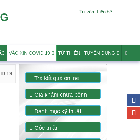
Tư vấn
Liên hệ
NG
ÁC
VẮC XIN COVID 19
TỪ THIỆN
TUYỂN DỤNG
ID 19
Trả kết quả online
Giá khám chữa bệnh
Danh mục kỹ thuật
Góc tri ân