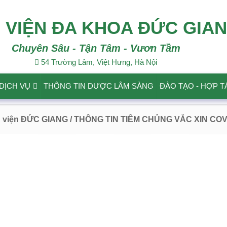
 VIỆN ĐA KHOA ĐỨC GIA
Chuyên Sâu - Tận Tâm - Vươn Tầm
54 Trường Lâm, Việt Hưng, Hà Nội
DỊCH VỤ
THÔNG TIN DƯỢC LÂM SÀNG
ĐÀO TẠO - HỢP T
h viện ĐỨC GIANG
/ THÔNG TIN TIÊM CHỦNG VẮC XIN COV