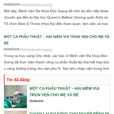
benhvienducgiang
05/08/2026 /
Mới đây, Bệnh viện Đa khoa Đức Giang đã vinh dự đón tiếp đoàn
chuyên gia đến từ Đại học Queen's Belfast (Vương quốc Anh) và
Tổ chức Alive & Thrive (Hoa Kỳ) đến tham quan, làm việc và trao
đổi chuyên môn về dinh dưỡng bà mẹ - trẻ em, phát triển Ngân
hàng sữa mẹ, vi sinh, phân tích y sinh, đồng thời thảo luận các
MỘT CA PHẪU THUẬT – HAI NIỀM VUI TRỌN VẸN CHO MẸ VÀ
định hướng hợp tác nghiên cứu khoa học và chuyển giao tri thức
BÉ
trong thời gian tới.
benhvienducgiang
05/08/2026 /
Trong ca trực sáng Chủ nhật, các bác sĩ Bệnh viện Đa khoa Đức
Giang đã thực hiện thành công ca phẫu thuật lấy thai kết hợp bóc
u nang buồng trứng cho sản phụ N. Sản phụ nhập viện trong tình
trạng chuyển dạ con so, ngôi ngược, kèm theo khối u nang buồng
Tin đã đăng
trứng phải. Trước những yếu tố nguy cơ, ê-kíp Khoa Sản và Khoa
Gây mê Hồi sức đã phối hợp chặt chẽ, xây dựng phương án phẫu
MỘT CA PHẪU THUẬT – HAI NIỀM VUI
thuật tối ưu nhằm đảm bảo an toàn cao nhất cho cả mẹ và bé.
TRỌN VẸN CHO MẸ VÀ BÉ
05/08/2026
GIÀNH LẠI SỰ SỐNG CHO NGƯỜI BỆNH 66