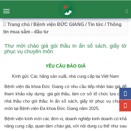
BỆNH VIỆN ĐA KHOA ĐỨC GIANG
Tư vấn
Liên hệ
Toggle
Chuyên Sâu - Tận Tâm - Vươn Tầm
navigation
54 Trường Lâm, Việt Hưng, Hà Nội
Trang chủ
/ Bệnh viện ĐỨC GIANG
/ Tin tức
/ Thông
tin mua sắm - đầu tư
Thư mời chào giá gói thầu In ấn sổ sách, giấy tờ
phục vụ chuyên môn
YÊU CẦU BÁO GIÁ
Kính gửi: Các hãng sản xuất, nhà cung cấp tại Việt Nam
Bệnh viện đa khoa Đức Giang có nhu cầu tiếp nhận báo giá để
tham khảo xây dựng giá gói thầu, làm cơ sở tổ chức lựa chọn
nhà thầu cho gói thầu: In ấn sổ sách, giấy tờ phục vụ chuyên
môn tại Bệnh viện Đa khoa Đức Giang năm 2025.
Bệnh viện kính mời các đơn vị, doanh nghiệp kinh doanh có khả
năng cung cấp, quan tâm chào giá, với nội dung cụ thể như sau