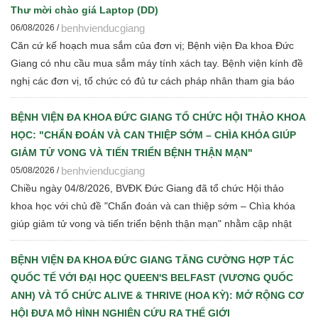
Thư mời chào giá Laptop (DD)
benhvienducgiang
06/08/2026 /
Căn cứ kế hoạch mua sắm của đơn vị; Bệnh viện Đa khoa Đức
Giang có nhu cầu mua sắm máy tính xách tay. Bệnh viện kính đề
nghị các đơn vị, tổ chức có đủ tư cách pháp nhân tham gia báo
giá cạnh tranh để Bệnh viện thực hiện các bước đấu thầu theo
quy định hiện hành
BỆNH VIỆN ĐA KHOA ĐỨC GIANG TỔ CHỨC HỘI THẢO KHOA
HỌC: "CHẨN ĐOÁN VÀ CAN THIỆP SỚM – CHÌA KHÓA GIÚP
GIẢM TỬ VONG VÀ TIẾN TRIỂN BỆNH THẬN MẠN"
benhvienducgiang
05/08/2026 /
Chiều ngày 04/8/2026, BVĐK Đức Giang đã tổ chức Hội thảo
khoa học với chủ đề "Chẩn đoán và can thiệp sớm – Chìa khóa
giúp giảm tử vong và tiến triển bệnh thận mạn" nhằm cập nhật
những tiến bộ mới trong chẩn đoán, điều trị và quản lý bệnh thận
mạn cho đội ngũ cán bộ y tế.
BỆNH VIỆN ĐA KHOA ĐỨC GIANG TĂNG CƯỜNG HỢP TÁC
QUỐC TẾ VỚI ĐẠI HỌC QUEEN'S BELFAST (VƯƠNG QUỐC
ANH) VÀ TỔ CHỨC ALIVE & THRIVE (HOA KỲ): MỞ RỘNG CƠ
HỘI ĐƯA MÔ HÌNH NGHIÊN CỨU RA THẾ GIỚI