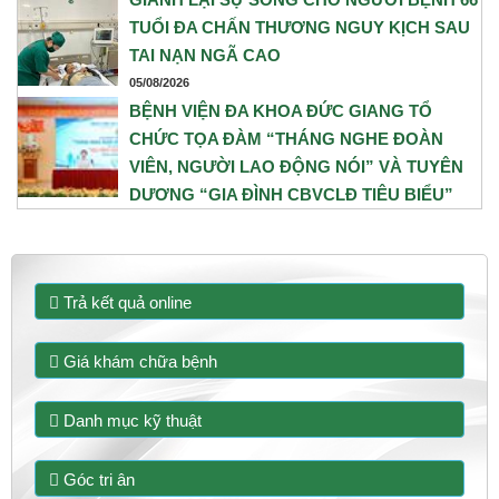
TUỔI ĐA CHẤN THƯƠNG NGUY KỊCH SAU
TAI NẠN NGÃ CAO
05/08/2026
BỆNH VIỆN ĐA KHOA ĐỨC GIANG TỔ
CHỨC TỌA ĐÀM “THÁNG NGHE ĐOÀN
VIÊN, NGƯỜI LAO ĐỘNG NÓI” VÀ TUYÊN
DƯƠNG “GIA ĐÌNH CBVCLĐ TIÊU BIỂU”
NĂM 2026
31/07/2026
Trả kết quả online
Giá khám chữa bệnh
Danh mục kỹ thuật
Góc tri ân