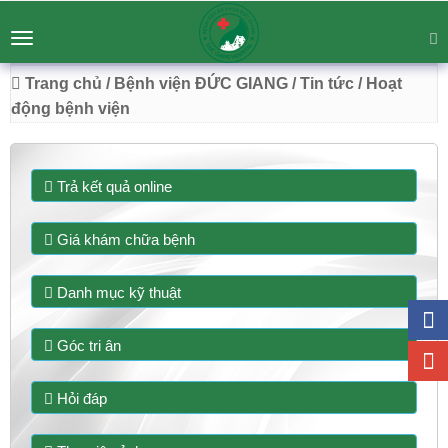
BỆNH VIỆN ĐA KHOA ĐỨC GIANG
Tư vấn
Liên hệ
Toggle
Chuyên Sâu - Tận Tâm - Vươn Tầm
navigation
54 Trường Lâm, Việt Hưng, Hà Nội
Trang chủ
/ Bệnh viện ĐỨC GIANG
/ Tin tức
/ Hoạt
động bệnh viện
Trả kết quả online
Giá khám chữa bệnh
Danh mục kỹ thuật
Góc tri ân
Hỏi đáp