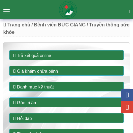
BỆNH VIỆN ĐA KHOA ĐỨC GIANG
Tư vấn
Liên hệ
Toggle
Chuyên Sâu - Tận Tâm - Vươn Tầm
navigation
54 Trường Lâm, Việt Hưng, Hà Nội
Trang chủ
/ Bệnh viện ĐỨC GIANG
/ Truyền thông sức
khỏe
Trả kết quả online
Giá khám chữa bệnh
Danh mục kỹ thuật
Góc tri ân
Hỏi đáp